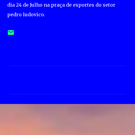
dia 24 de Julho na praça de esportes do setor
pedro ludovico.
C
o
m
e
n
t
á
r