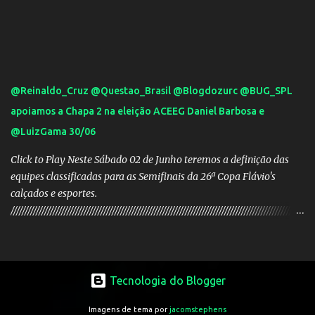
@Reinaldo_Cruz @Questao_Brasil @Blogdozurc @BUG_SPL
apoiamos a Chapa 2 na eleição ACEEG Daniel Barbosa e
@LuizGama 30/06
Click to Play Neste Sábado 02 de Junho teremos a definição das
equipes classificadas para as Semifinais da 26ª Copa Flávio's
calçados e esportes.
////////////////////////////////////////////////////////////////////////////////////////////////////////
///// Chapa campeã. PRESIDENTE Nome: Daniel Rodrigues
Barbosa Veículo: UCG TV VICE-PRESIDENTE Nome: José Pereira
dos Santos Veículo: Rádio 730 TESOUREIRO Nome: Cleison
Teixeira dos Santos Veículo: Rádio 730 SECRETÁRIO Nome:
Tecnologia do Blogger
Robson Antônio Macedo Veículo: Jornal O Popular DIRETOR DE
Imagens de tema por
jacomstephens
PATRIMÔNIO Nome: Luis Carlos Alves Veículo: Fonte TV