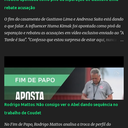
rebate acusação
O fim do casamento de Gusttavo Lima e Andressa Suita está dando
o que falar. A influencer Huma Kimak foi apontada como pivô da
separação e rebateu as acusações em vídeo exclusivo enviado ao "A
Tarde é Sua". "Confesso que estou surpresa de estar aqui, nunca
pensei que um boato sem pé nem cabeça pudesse ter esse tipo de
proporção. Queria esclarecer que eu e Gusttavo nunca tivemos
nenhum tipo de contato, nem de fã porque sou fã dele", disse
Huma Kimak. A influencer também contou que recebe diversos
ataques na internet desde a época em que foi contratada para
fazer a divulgação de uma live do Gusttavo Lima em Manaus,
capital do Amazonas. "Fui até o local onde seria o show, divulguei
e no dia seguinte foi feita a live que eu não pude ir, porque estava
me sentindo mal", explicou Huma. A notícia da separação de
Rodrigo Mattos: Não consigo ver o Abel dando sequência no
Gusttavo Lima e Andressa Suita foi divulgada no dia 9 de outubro.
trabalho de Coudet
A relação chegou ao fim após cinco anos e houve rumores de uma
suposta traição do canto...
No Fim de Papo, Rodrigo Mattos analisa a troca de perfil do