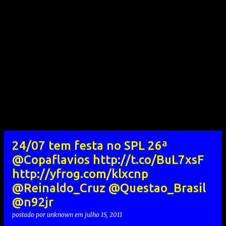
24/07 tem festa no SPL 26ª
@Copaflavios http://t.co/BuL7xsF
http://yfrog.com/klxcnp
@Reinaldo_Cruz @Questao_Brasil
@n92jr
postado por
unknown
em
julho 15, 2011