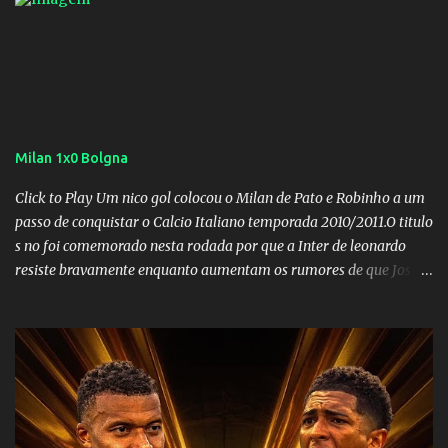
Milan 1x0 Bolgna
Click to Play Um nico gol colocou o Milan de Pato e Robinho a um
passo de conquistar o Calcio Italiano temporada 2010/2011.O titulo
s no foi comemorado nesta rodada por que a Inter de leonardo
resiste bravamente enquanto aumentam os rumores de que Jos
Mourinho, ex-melhor do mundo estaria voltandoa Italia e para
dirigir de novo a Internazionale.Na velha bota tudo parece
definido e tem o Milan como virtual campeao. ;