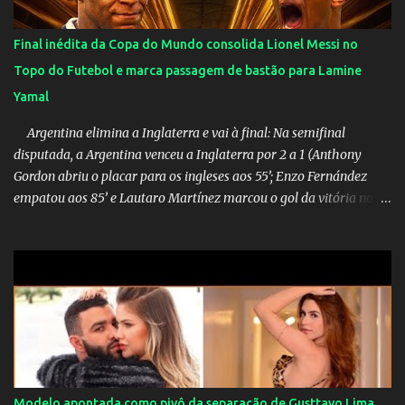
Final inédita da Copa do Mundo consolida Lionel Messi no
Topo do Futebol e marca passagem de bastão para Lamine
Yamal
Argentina elimina a Inglaterra e vai à final: Na semifinal
disputada, a Argentina venceu a Inglaterra por 2 a 1 (Anthony
Gordon abriu o placar para os ingleses aos 55’; Enzo Fernández
empatou aos 85’ e Lautaro Martínez marcou o gol da vitória nos
acréscimos, com assistência de Messi). A Argentina enfrentará a
Espanha na final. Mick Jagger e seu filho brasileiro torceram pela
Inglaterra durante o jogo.
Modelo apontada como pivô da separação de Gusttavo Lima