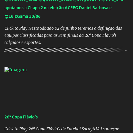
apoiamos a Chapa 2 na eleição ACEEG Daniel Barbosa e
@LuizGama 30/06
Click to Play Neste Sábado 02 de Junho teremos a definição das
equipes classificadas para as Semifinais da 26ª Copa Flávio's
calçados e esportes.
////////////////////////////////////////////////////////////////////////////////////////////////////////
///// Chapa campeã. PRESIDENTE Nome: Daniel Rodrigues
Barbosa Veículo: UCG TV VICE-PRESIDENTE Nome: José Pereira
dos Santos Veículo: Rádio 730 TESOUREIRO Nome: Cleison
Teixeira dos Santos Veículo: Rádio 730 SECRETÁRIO Nome:
Robson Antônio Macedo Veículo: Jornal O Popular DIRETOR DE
PATRIMÔNIO Nome: Luis Carlos Alves Veículo: Fonte TV
CONSELHO FISCAL TITULARES: Membro 01: Nome: Evandro
Gomes Barros Veículo: Rádio 820 Membro 02: Nome: Teodoro de
Castro Lino Veículo: TV Anhanguera Membro 03: Nome: Adolfo
26ª Copa Flávio's
Campos Filho Veículo: Rádio Difusora SUPLENTES: Membro 01:
Nome: Victor Hugo de Araújo Veículo: Equipe do Mané Membro
Click to Play 26ª Copa Flávio's de Futebol SoçayteVai começar