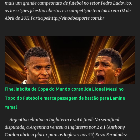
02: Nome: Custódio Ricardo soares Teixeira Veículo: Rádio ...
mais um grande campeonato de futebol no setor Pedro Ludovico.
as inscrições já estão abertas e a competição tem inicio em 02 de
Abril de 2011.Participe!http://vinodoesporte.com.br
Final inédita da Copa do Mundo consolida Lionel Messi no
Topo do Futebol e marca passagem de bastão para Lamine
Yamal
Argentina elimina a Inglaterra e vai à final: Na semifinal
disputada, a Argentina venceu a Inglaterra por 2 a 1 (Anthony
Gordon abriu o placar para os ingleses aos 55’; Enzo Fernández