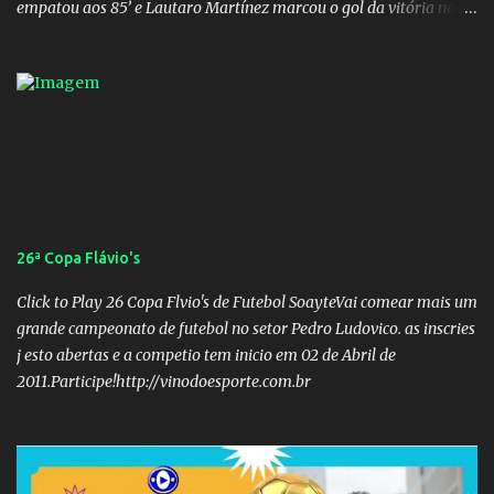
empatou aos 85’ e Lautaro Martínez marcou o gol da vitória nos
acréscimos, com assistência de Messi). A Argentina enfrentará a
Espanha na final. Mick Jagger e seu filho brasileiro torceram pela
Inglaterra durante o jogo.
26ª Copa Flávio's
Click to Play 26 Copa Flvio's de Futebol SoayteVai comear mais um
grande campeonato de futebol no setor Pedro Ludovico. as inscries
j esto abertas e a competio tem inicio em 02 de Abril de
2011.Participe!http://vinodoesporte.com.br