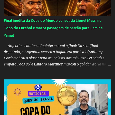
Final inédita da Copa do Mundo consolida Lionel Messi no
Topo do Futebol e marca passagem de bastão para Lamine
Yamal
Argentina elimina a Inglaterra e vai à final: Na semifinal
disputada, a Argentina venceu a Inglaterra por 2 a 1 (Anthony
Gordon abriu o placar para os ingleses aos 55’; Enzo Fernández
empatou aos 85’ e Lautaro Martínez marcou o gol da vitória nos
acréscimos, com assistência de Messi). A Argentina enfrentará a
Espanha na final. Mick Jagger e seu filho brasileiro torceram pela
Inglaterra durante o jogo.