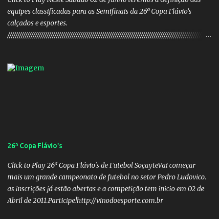
equipes classificadas para as Semifinais da 26ª Copa Flávio's
calçados e esportes.
////////////////////////////////////////////////////////////////////////////////////////////////////////
///// Chapa campeã. PRESIDENTE Nome: Daniel Rodrigues
Barbosa Veículo: UCG TV VICE-PRESIDENTE Nome: José Pereira
dos Santos Veículo: Rádio 730 TESOUREIRO Nome: Cleison
Teixeira dos Santos Veículo: Rádio 730 SECRETÁRIO Nome:
Robson Antônio Macedo Veículo: Jornal O Popular DIRETOR DE
PATRIMÔNIO Nome: Luis Carlos Alves Veículo: Fonte TV
CONSELHO FISCAL TITULARES: Membro 01: Nome: Evandro
Gomes Barros Veículo: Rádio 820 Membro 02: Nome: Teodoro de
Castro Lino Veículo: TV Anhanguera Membro 03: Nome: Adolfo
26ª Copa Flávio's
Campos Filho Veículo: Rádio Difusora SUPLENTES: Membro 01:
Nome: Victor Hugo de Araújo Veículo: Equipe do Mané Membro
Click to Play 26ª Copa Flávio's de Futebol SoçayteVai começar
02: Nome: Custódio Ricardo soares Teixeira Veículo: Rádio ...
mais um grande campeonato de futebol no setor Pedro Ludovico.
as inscrições já estão abertas e a competição tem inicio em 02 de
Abril de 2011.Participe!http://vinodoesporte.com.br