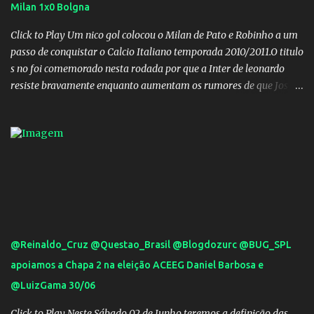
Milan 1x0 Bolgna
Click to Play Um nico gol colocou o Milan de Pato e Robinho a um
passo de conquistar o Calcio Italiano temporada 2010/2011.O titulo
s no foi comemorado nesta rodada por que a Inter de leonardo
resiste bravamente enquanto aumentam os rumores de que Jos
Mourinho, ex-melhor do mundo estaria voltandoa Italia e para
dirigir de novo a Internazionale.Na velha bota tudo parece
definido e tem o Milan como virtual campeao. ;
@Reinaldo_Cruz @Questao_Brasil @Blogdozurc @BUG_SPL
apoiamos a Chapa 2 na eleição ACEEG Daniel Barbosa e
@LuizGama 30/06
Click to Play Neste Sábado 02 de Junho teremos a definição das