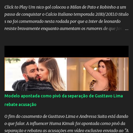
Click to Play Um nico gol colocou o Milan de Pato e Robinho a um
passo de conquistar o Calcio Italiano temporada 2010/2011.O titulo
s no foi comemorado nesta rodada por que a Inter de leonardo
resiste bravamente enquanto aumentam os rumores de que Jos
Mourinho, ex-melhor do mundo estaria voltandoa Italia e para
dirigir de novo a Internazionale.Na velha bota tudo parece
definido e tem o Milan como virtual campeao. ;
Modelo apontada como pivô da separação de Gusttavo Lima
rebate acusação
O fim do casamento de Gusttavo Lima e Andressa Suita está dando
o que falar. A influencer Huma Kimak foi apontada como pivô da
separação e rebateu as acusações em vídeo exclusivo enviado ao "A