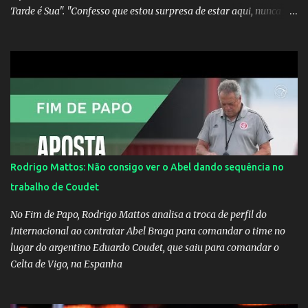
Tarde é Sua". "Confesso que estou surpresa de estar aqui, nunca
pensei que um boato sem pé nem cabeça pudesse ter esse tipo de
proporção. Queria esclarecer que eu e Gusttavo nunca tivemos
nenhum tipo de contato, nem de fã porque sou fã dele", disse
Huma Kimak. A influencer também contou que recebe diversos
ataques na internet desde a época em que foi contratada para
fazer a divulgação de uma live do Gusttavo Lima em Manaus,
capital do Amazonas. "Fui até o local onde seria o show, divulguei
e no dia seguinte foi feita a live que eu não pude ir, porque estava
me sentindo mal", explicou Huma. A notícia da separação de
Rodrigo Mattos: Não consigo ver o Abel dando sequência no
Gusttavo Lima e Andressa Suita foi divulgada no dia 9 de outubro.
trabalho de Coudet
A relação chegou ao fim após cinco anos e houve rumores de uma
suposta traição do canto...
No Fim de Papo, Rodrigo Mattos analisa a troca de perfil do
Internacional ao contratar Abel Braga para comandar o time no
lugar do argentino Eduardo Coudet, que saiu para comandar o
Celta de Vigo, na Espanha