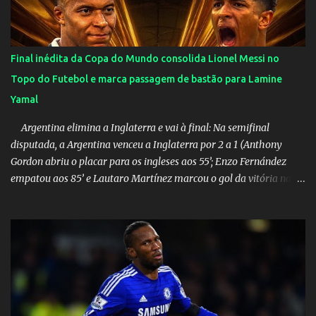
‎@Globoplay mandou um xero para as meninas e falou do seu
orgulho.
Final inédita da Copa do Mundo consolida Lionel Messi no
Topo do Futebol e marca passagem de bastão para Lamine
Yamal
Argentina elimina a Inglaterra e vai à final: Na semifinal
disputada, a Argentina venceu a Inglaterra por 2 a 1 (Anthony
Gordon abriu o placar para os ingleses aos 55’; Enzo Fernández
empatou aos 85’ e Lautaro Martínez marcou o gol da vitória nos
acréscimos, com assistência de Messi). A Argentina enfrentará a
Espanha na final. Mick Jagger e seu filho brasileiro torceram pela
Inglaterra durante o jogo.