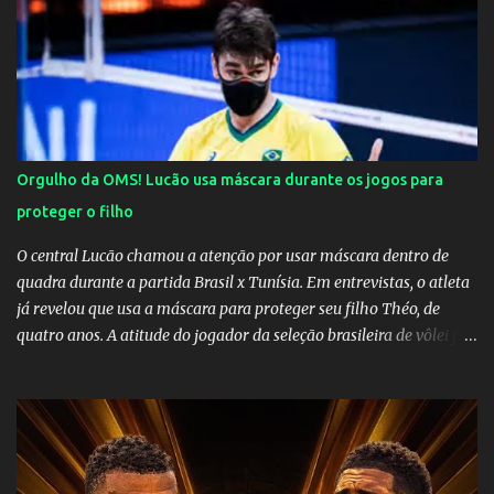
Orgulho da OMS! Lucão usa máscara durante os jogos para
proteger o filho
O central Lucão chamou a atenção por usar máscara dentro de
quadra durante a partida Brasil x Tunísia. Em entrevistas, o atleta
já revelou que usa a máscara para proteger seu filho Théo, de
quatro anos. A atitude do jogador da seleção brasileira de vôlei foi
muito elogiada pela galera. Fonte: Orgulho da OMS! Lucão usa
máscara durante os jogos para proteger o filho Brasil goleia a
China por 5 a 0 na estreia brasileira nas olimpíadas de Tóquio.
Marta marcou duas vezes, Debinha, Andressa Alves e Bia
Zaneratto foram autoras dos gols. Juliette, embaixadora