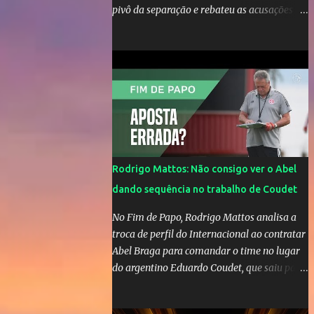
pivô da separação e rebateu as acusações
em vídeo exclusivo enviado ao "A Tarde é
Sua". "Confesso que estou surpresa de estar
aqui, nunca pensei que um boato sem pé
nem cabeça pudesse ter esse tipo de
proporção. Queria esclarecer que eu e
Gusttavo nunca tivemos nenhum tipo de
contato, nem de fã porque sou fã dele", disse
Huma Kimak. A influencer também contou
que recebe diversos ataques na internet
Rodrigo Mattos: Não consigo ver o Abel
desde a época em que foi contratada para
dando sequência no trabalho de Coudet
fazer a divulgação de uma live do Gusttavo
Lima em Manaus, capital do Amazonas. "Fui
No Fim de Papo, Rodrigo Mattos analisa a
até o local onde seria o show, divulguei e no
troca de perfil do Internacional ao contratar
dia seguinte foi feita a live que eu não pude
Abel Braga para comandar o time no lugar
ir, porque estava me sentindo mal", explicou
do argentino Eduardo Coudet, que saiu para
Huma. A notícia da separação de Gusttavo
comandar o Celta de Vigo, na Espanha
Lima e Andressa Suita foi divulgada no dia 9
de outubro. A relação chegou ao fim após