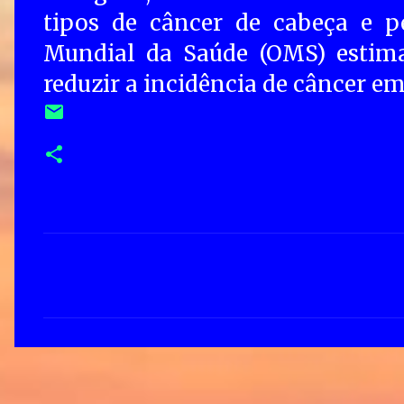
tipos de câncer de cabeça e p
Mundial da Saúde (OMS) estima
reduzir a incidência de câncer em
C
o
m
e
n
t