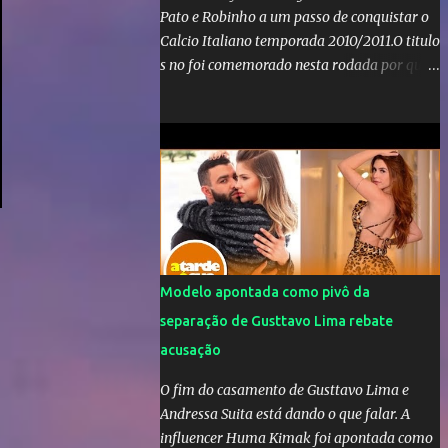
Pato e Robinho a um passo de conquistar o
Calcio Italiano temporada 2010/2011.O titulo
s no foi comemorado nesta rodada por que a
Inter de leonardo resiste bravamente
enquanto aumentam os rumores de que Jos
Mourinho, ex-melhor do mundo estaria
voltandoa Italia e para dirigir de novo a
Internazionale.Na velha bota tudo parece
definido e tem o Milan como virtual
campeao. ;
Modelo apontada como pivô da
separação de Gusttavo Lima rebate
acusação
O fim do casamento de Gusttavo Lima e
Andressa Suita está dando o que falar. A
influencer Huma Kimak foi apontada como