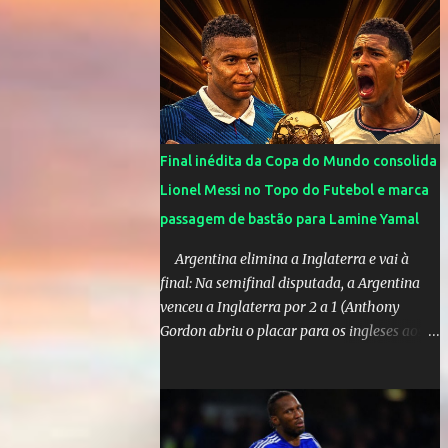
cinco anos e houve rumores de uma suposta
traição do canto...
Final inédita da Copa do Mundo consolida
Lionel Messi no Topo do Futebol e marca
passagem de bastão para Lamine Yamal
Argentina elimina a Inglaterra e vai à
final: Na semifinal disputada, a Argentina
venceu a Inglaterra por 2 a 1 (Anthony
Gordon abriu o placar para os ingleses aos
55’; Enzo Fernández empatou aos 85’ e
Lautaro Martínez marcou o gol da vitória
nos acréscimos, com assistência de Messi). A
Argentina enfrentará a Espanha na final.