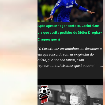
Mick Jagger e seu filho brasileiro torceram
pela Inglaterra durante o jogo.
Após agente negar contato, Corinthians
diz que aceita pedidos de Didier Drogba –
Craques que vi
"O Corinthians encaminhou um documento
em que concorda com as exigências do
atleta, que não são tantas, a um
representante. Avisamos que é possível
atender àquelas solicitações, que se
enquadram perfeitamente no futebol
brasileiro", declarou o diretor de futebol
Flávio Adauto em entrevista coletiva neste
sábado. O que chama atenção é que
também neste sábado o empresário do