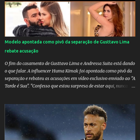
Marta marcou duas vezes, Debinha, Andressa Alves e Bia
Zaneratto foram autoras dos gols. Juliette, embaixadora
‎@Globoplay mandou um xero para as meninas e falou do seu
orgulho.
Modelo apontada como pivô da separação de Gusttavo Lima
rebate acusação
O fim do casamento de Gusttavo Lima e Andressa Suita está dando
o que falar. A influencer Huma Kimak foi apontada como pivô da
separação e rebateu as acusações em vídeo exclusivo enviado ao "A
Tarde é Sua". "Confesso que estou surpresa de estar aqui, nunca
pensei que um boato sem pé nem cabeça pudesse ter esse tipo de
proporção. Queria esclarecer que eu e Gusttavo nunca tivemos
nenhum tipo de contato, nem de fã porque sou fã dele", disse
Huma Kimak. A influencer também contou que recebe diversos
ataques na internet desde a época em que foi contratada para
fazer a divulgação de uma live do Gusttavo Lima em Manaus,
capital do Amazonas. "Fui até o local onde seria o show, divulguei