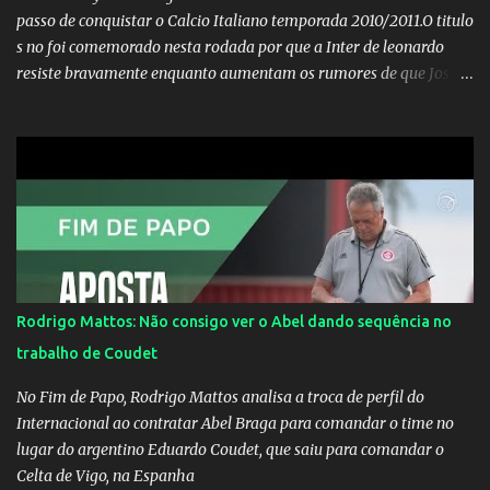
passo de conquistar o Calcio Italiano temporada 2010/2011.O titulo
s no foi comemorado nesta rodada por que a Inter de leonardo
resiste bravamente enquanto aumentam os rumores de que Jos
Mourinho, ex-melhor do mundo estaria voltandoa Italia e para
dirigir de novo a Internazionale.Na velha bota tudo parece
definido e tem o Milan como virtual campeao. ;
Rodrigo Mattos: Não consigo ver o Abel dando sequência no
trabalho de Coudet
No Fim de Papo, Rodrigo Mattos analisa a troca de perfil do
Internacional ao contratar Abel Braga para comandar o time no
lugar do argentino Eduardo Coudet, que saiu para comandar o
Celta de Vigo, na Espanha