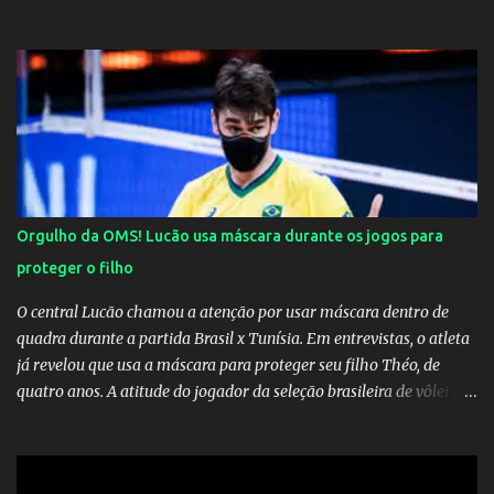
Orgulho da OMS! Lucão usa máscara durante os jogos para
proteger o filho
O central Lucão chamou a atenção por usar máscara dentro de
quadra durante a partida Brasil x Tunísia. Em entrevistas, o atleta
já revelou que usa a máscara para proteger seu filho Théo, de
quatro anos. A atitude do jogador da seleção brasileira de vôlei foi
muito elogiada pela galera. Fonte: Orgulho da OMS! Lucão usa
máscara durante os jogos para proteger o filho Brasil goleia a
China por 5 a 0 na estreia brasileira nas olimpíadas de Tóquio.