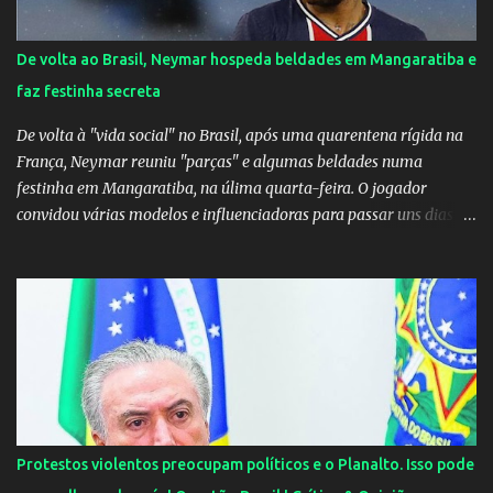
e no dia seguinte foi feita a live que eu não pude ir, porque estava
me sentindo mal", explicou Huma. A notícia da separação de
De volta ao Brasil, Neymar hospeda beldades em Mangaratiba e
Gusttavo Lima e Andressa Suita foi divulgada no dia 9 de outubro.
faz festinha secreta
A relação chegou ao fim após cinco anos e houve rumores de uma
suposta traição do canto...
De volta à "vida social" no Brasil, após uma quarentena rígida na
França, Neymar reuniu "parças" e algumas beldades numa
festinha em Mangaratiba, na úlima quarta-feira. O jogador
convidou várias modelos e influenciadoras para passar uns dias
por lá. As moças, todas lindas, chegaram em Angra dos Reis na
tarde de quarta-feira e estão hospedadas num resort localizado
dentro do condomínio onde fica a mansão do craque do PSG.
Segundo uma fonte do EXTRA, a festa aconteceu ao som de muito
pagode e um show de Suel e do cantor pernambucano Robinho,
que aparecem num registro no resort, e também de Anchietx. De
Mangaratiba, os cantores ainda seguiram para Campo Grande,
onde se apresentaram numa casa de show no bairro da Zona
Oeste do Rio. As moças foram convidadas por Neymar através das
Protestos violentos preocupam políticos e o Planalto. Isso pode
redes sociais. O jogador faz questão de pagar as estadias delas e