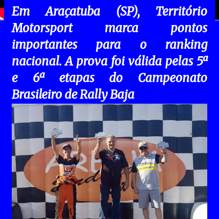
Em Araçatuba (SP), Território
Motorsport marca pontos
importantes para o ranking
nacional. A prova foi válida pelas 5ª
e 6ª etapas do Campeonato
Brasileiro de Rally Baja