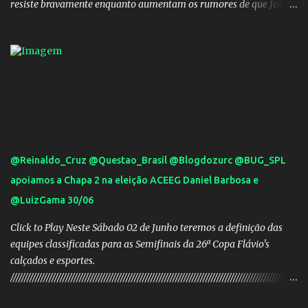
resiste bravamente enquanto aumentam os rumores de que Jos
Mourinho, ex-melhor do mundo estaria voltandoa Italia e para
dirigir de novo a Internazionale.Na velha bota tudo parece
definido e tem o Milan como virtual campeao. ;
@Reinaldo_Cruz @Questao_Brasil @Blogdozurc @BUG_SPL
apoiamos a Chapa 2 na eleição ACEEG Daniel Barbosa e
@LuizGama 30/06
Click to Play Neste Sábado 02 de Junho teremos a definição das
equipes classificadas para as Semifinais da 26ª Copa Flávio's
calçados e esportes.
////////////////////////////////////////////////////////////////////////////////////////////////////////
///// Chapa campeã. PRESIDENTE Nome: Daniel Rodrigues