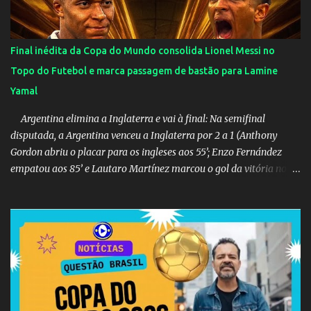
Final inédita da Copa do Mundo consolida Lionel Messi no
Topo do Futebol e marca passagem de bastão para Lamine
Yamal
Argentina elimina a Inglaterra e vai à final: Na semifinal
disputada, a Argentina venceu a Inglaterra por 2 a 1 (Anthony
Gordon abriu o placar para os ingleses aos 55’; Enzo Fernández
empatou aos 85’ e Lautaro Martínez marcou o gol da vitória nos
acréscimos, com assistência de Messi). A Argentina enfrentará a
Espanha na final. Mick Jagger e seu filho brasileiro torceram pela
Inglaterra durante o jogo.