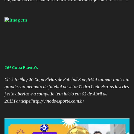
acréscimos, com assistência de Messi). A Argentina enfrentará a
Espanha na final. Mick Jagger e seu filho brasileiro torceram pela
Inglaterra durante o jogo.
26ª Copa Flávio's
Click to Play 26 Copa Flvio's de Futebol SoayteVai comear mais um
grande campeonato de futebol no setor Pedro Ludovico. as inscries
j esto abertas e a competio tem inicio em 02 de Abril de
2011.Participe!http://vinodoesporte.com.br