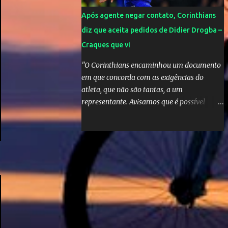
Após agente negar contato, Corinthians
diz que aceita pedidos de Didier Drogba –
Craques que vi
"O Corinthians encaminhou um documento
em que concorda com as exigências do
atleta, que não são tantas, a um
representante. Avisamos que é possível
atender àquelas solicitações, que se
enquadram perfeitamente no futebol
brasileiro", declarou o diretor de futebol
Flávio Adauto em entrevista coletiva neste
sábado. O que chama atenção é que
também neste sábado o empresário do
marfinense disse que nunca houve
negociação com o clube paulista. "Nós
jamais estivemos em contato com o
Corinthians. Temos que acabar com todos