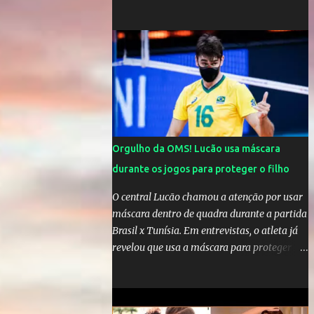
comandar o Celta de Vigo, na Espanha
Orgulho da OMS! Lucão usa máscara
durante os jogos para proteger o filho
O central Lucão chamou a atenção por usar
máscara dentro de quadra durante a partida
Brasil x Tunísia. Em entrevistas, o atleta já
revelou que usa a máscara para proteger seu
filho Théo, de quatro anos. A atitude do
jogador da seleção brasileira de vôlei foi
muito elogiada pela galera. Fonte: Orgulho