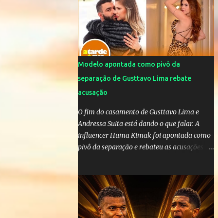
da OMS! Lucão usa máscara durante os
jogos para proteger o filho Brasil goleia a
China por 5 a 0 na estreia brasileira nas
olimpíadas de Tóquio. Marta marcou duas
vezes, Debinha, Andressa Alves e Bia
Zaneratto foram autoras dos gols. Juliette,
Modelo apontada como pivô da
embaixadora ‎@Globoplay mandou um xero
separação de Gusttavo Lima rebate
para as meninas e falou do seu orgulho.
acusação
O fim do casamento de Gusttavo Lima e
Andressa Suita está dando o que falar. A
influencer Huma Kimak foi apontada como
pivô da separação e rebateu as acusações
em vídeo exclusivo enviado ao "A Tarde é
Sua". "Confesso que estou surpresa de estar
aqui, nunca pensei que um boato sem pé
nem cabeça pudesse ter esse tipo de
proporção. Queria esclarecer que eu e
Gusttavo nunca tivemos nenhum tipo de