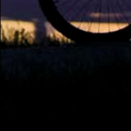
os rumores" , disse Tcherno Seydi, ao jornal
francês L'Équipe. Inicialmente, Adauto era
contrário à aposta em Drogba, reforço
vislumbrado pelo departamento de
marketing do Corinthians. Uma conversa
com o presidente Roberto de Andrade,
animado com a boa repercussão que a
possível chegada do atleta causou entre os
torcedores, fez com que ele mudasse a sua
opinião. Fonte: ESPN.com.br