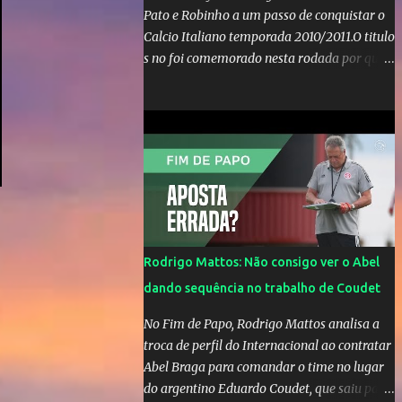
Pato e Robinho a um passo de conquistar o
Calcio Italiano temporada 2010/2011.O titulo
s no foi comemorado nesta rodada por que a
Inter de leonardo resiste bravamente
enquanto aumentam os rumores de que Jos
Mourinho, ex-melhor do mundo estaria
voltandoa Italia e para dirigir de novo a
Internazionale.Na velha bota tudo parece
definido e tem o Milan como virtual
campeao. ;
Rodrigo Mattos: Não consigo ver o Abel
dando sequência no trabalho de Coudet
No Fim de Papo, Rodrigo Mattos analisa a
troca de perfil do Internacional ao contratar
Abel Braga para comandar o time no lugar
do argentino Eduardo Coudet, que saiu para