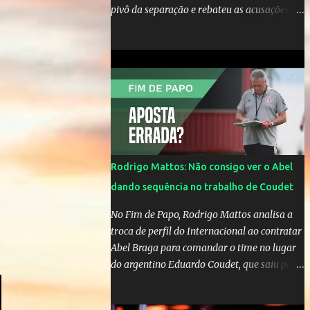
pivô da separação e rebateu as acusações
em vídeo exclusivo enviado ao "A Tarde é
Sua". "Confesso que estou surpresa de estar
aqui, nunca pensei que um boato sem pé
nem cabeça pudesse ter esse tipo de
proporção. Queria esclarecer que eu e
Gusttavo nunca tivemos nenhum tipo de
contato, nem de fã porque sou fã dele", disse
Huma Kimak. A influencer também contou
que recebe diversos ataques na internet
Rodrigo Mattos: Não consigo ver o Abel
desde a época em que foi contratada para
dando sequência no trabalho de Coudet
fazer a divulgação de uma live do Gusttavo
Lima em Manaus, capital do Amazonas. "Fui
No Fim de Papo, Rodrigo Mattos analisa a
até o local onde seria o show, divulguei e no
troca de perfil do Internacional ao contratar
dia seguinte foi feita a live que eu não pude
Abel Braga para comandar o time no lugar
ir, porque estava me sentindo mal", explicou
do argentino Eduardo Coudet, que saiu para
Huma. A notícia da separação de Gusttavo
comandar o Celta de Vigo, na Espanha
Lima e Andressa Suita foi divulgada no dia 9
de outubro. A relação chegou ao fim após