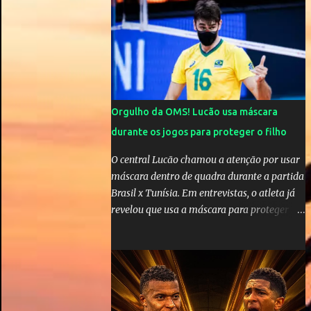
cinco anos e houve rumores de uma suposta
traição do canto...
Orgulho da OMS! Lucão usa máscara
durante os jogos para proteger o filho
O central Lucão chamou a atenção por usar
máscara dentro de quadra durante a partida
Brasil x Tunísia. Em entrevistas, o atleta já
revelou que usa a máscara para proteger seu
filho Théo, de quatro anos. A atitude do
jogador da seleção brasileira de vôlei foi
muito elogiada pela galera. Fonte: Orgulho
da OMS! Lucão usa máscara durante os
jogos para proteger o filho Brasil goleia a
China por 5 a 0 na estreia brasileira nas