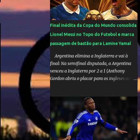
olimpíadas de Tóquio. Marta marcou duas
vezes, Debinha, Andressa Alves e Bia
Zaneratto foram autoras dos gols. Juliette,
Final inédita da Copa do Mundo consolida
embaixadora ‎@Globoplay mandou um xero
Lionel Messi no Topo do Futebol e marca
para as meninas e falou do seu orgulho.
passagem de bastão para Lamine Yamal
Argentina elimina a Inglaterra e vai à
final: Na semifinal disputada, a Argentina
venceu a Inglaterra por 2 a 1 (Anthony
Gordon abriu o placar para os ingleses aos
55’; Enzo Fernández empatou aos 85’ e
Lautaro Martínez marcou o gol da vitória
nos acréscimos, com assistência de Messi). A
Argentina enfrentará a Espanha na final.
Mick Jagger e seu filho brasileiro torceram
pela Inglaterra durante o jogo.