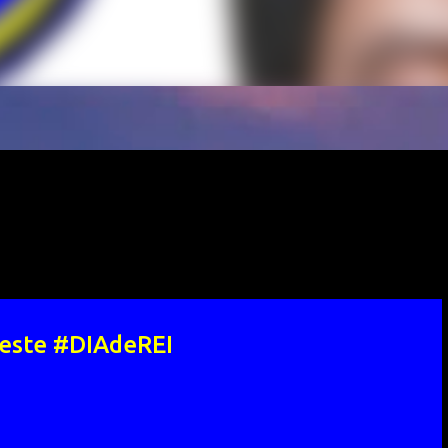
neste #DIAdeREI