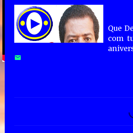
Que De
com tu
aniver
C
o
m
e