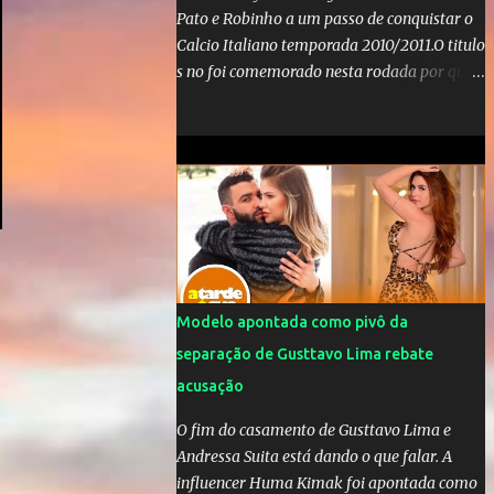
Pato e Robinho a um passo de conquistar o
Calcio Italiano temporada 2010/2011.O titulo
s no foi comemorado nesta rodada por que a
Inter de leonardo resiste bravamente
enquanto aumentam os rumores de que Jos
Mourinho, ex-melhor do mundo estaria
voltandoa Italia e para dirigir de novo a
Internazionale.Na velha bota tudo parece
definido e tem o Milan como virtual
campeao. ;
Modelo apontada como pivô da
separação de Gusttavo Lima rebate
acusação
O fim do casamento de Gusttavo Lima e
Andressa Suita está dando o que falar. A
influencer Huma Kimak foi apontada como