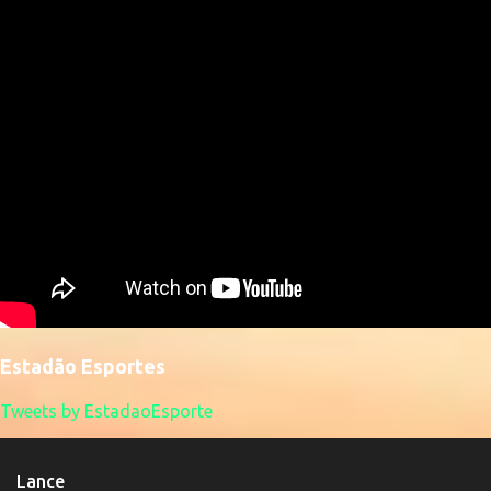
Estadão Esportes
Tweets by EstadaoEsporte
Lance