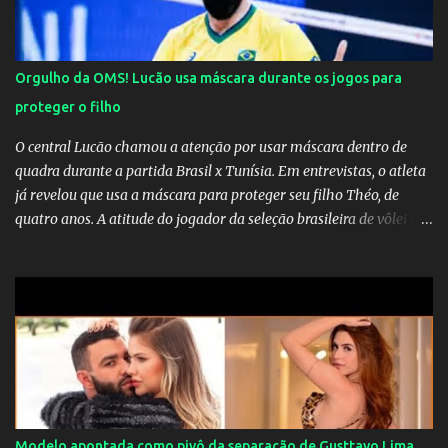
Orgulho da OMS! Lucão usa máscara durante os jogos para
proteger o filho
O central Lucão chamou a atenção por usar máscara dentro de
quadra durante a partida Brasil x Tunísia. Em entrevistas, o atleta
já revelou que usa a máscara para proteger seu filho Théo, de
quatro anos. A atitude do jogador da seleção brasileira de vôlei foi
muito elogiada pela galera. Fonte: Orgulho da OMS! Lucão usa
máscara durante os jogos para proteger o filho Brasil goleia a
China por 5 a 0 na estreia brasileira nas olimpíadas de Tóquio.
Marta marcou duas vezes, Debinha, Andressa Alves e Bia
Zaneratto foram autoras dos gols. Juliette, embaixadora
‎@Globoplay mandou um xero para as meninas e falou do seu
orgulho.
Modelo apontada como pivô da separação de Gusttavo Lima