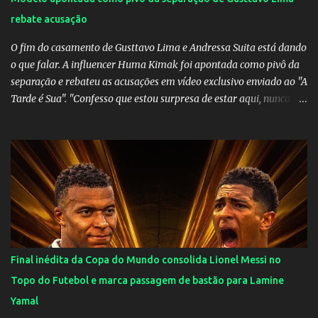
rebate acusação
O fim do casamento de Gusttavo Lima e Andressa Suita está dando
o que falar. A influencer Huma Kimak foi apontada como pivô da
separação e rebateu as acusações em vídeo exclusivo enviado ao "A
Tarde é Sua". "Confesso que estou surpresa de estar aqui, nunca
pensei que um boato sem pé nem cabeça pudesse ter esse tipo de
proporção. Queria esclarecer que eu e Gusttavo nunca tivemos
nenhum tipo de contato, nem de fã porque sou fã dele", disse
Huma Kimak. A influencer também contou que recebe diversos
ataques na internet desde a época em que foi contratada para
fazer a divulgação de uma live do Gusttavo Lima em Manaus,
capital do Amazonas. "Fui até o local onde seria o show, divulguei
e no dia seguinte foi feita a live que eu não pude ir, porque estava
me sentindo mal", explicou Huma. A notícia da separação de
Final inédita da Copa do Mundo consolida Lionel Messi no
Gusttavo Lima e Andressa Suita foi divulgada no dia 9 de outubro.
Topo do Futebol e marca passagem de bastão para Lamine
A relação chegou ao fim após cinco anos e houve rumores de uma
Yamal
suposta traição do canto...