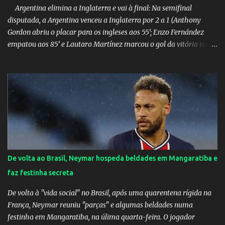
Argentina elimina a Inglaterra e vai à final: Na semifinal
disputada, a Argentina venceu a Inglaterra por 2 a 1 (Anthony
Gordon abriu o placar para os ingleses aos 55’; Enzo Fernández
empatou aos 85’ e Lautaro Martínez marcou o gol da vitória nos
acréscimos, com assistência de Messi). A Argentina enfrentará a
Espanha na final. Mick Jagger e seu filho brasileiro torceram pela
Inglaterra durante o jogo.
De volta ao Brasil, Neymar hospeda beldades em Mangaratiba e
faz festinha secreta
De volta à "vida social" no Brasil, após uma quarentena rígida na
França, Neymar reuniu "parças" e algumas beldades numa
festinha em Mangaratiba, na úlima quarta-feira. O jogador