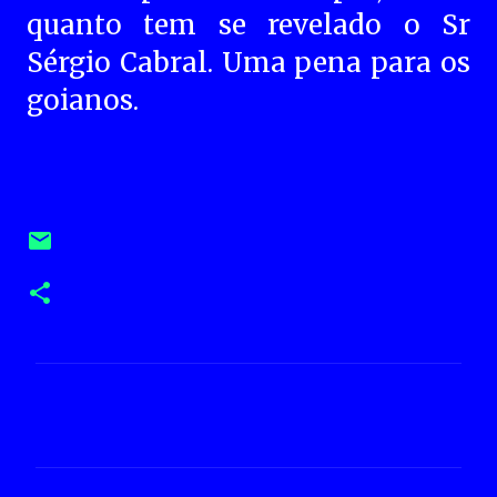
quanto tem se revelado o Sr
Sérgio Cabral. Uma pena para os
goianos.
C
o
m
e