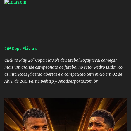
dos Santos Veículo: Rádio 730 TESOUREIRO Nome: Cleison
Teixeira dos Santos Veículo: Rádio 730 SECRETÁRIO Nome:
Robson Antônio Macedo Veículo: Jornal O Popular DIRETOR DE
PATRIMÔNIO Nome: Luis Carlos Alves Veículo: Fonte TV
CONSELHO FISCAL TITULARES: Membro 01: Nome: Evandro
Gomes Barros Veículo: Rádio 820 Membro 02: Nome: Teodoro de
Castro Lino Veículo: TV Anhanguera Membro 03: Nome: Adolfo
26ª Copa Flávio's
Campos Filho Veículo: Rádio Difusora SUPLENTES: Membro 01:
Nome: Victor Hugo de Araújo Veículo: Equipe do Mané Membro
Click to Play 26ª Copa Flávio's de Futebol SoçayteVai começar
02: Nome: Custódio Ricardo soares Teixeira Veículo: Rádio ...
mais um grande campeonato de futebol no setor Pedro Ludovico.
as inscrições já estão abertas e a competição tem inicio em 02 de
Abril de 2011.Participe!http://vinodoesporte.com.br