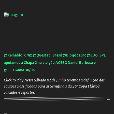
Mourinho, ex-melhor do mundo estaria voltandoa Italia e para
dirigir de novo a Internazionale.Na velha bota tudo parece
definido e tem o Milan como virtual campeao. ;
@Reinaldo_Cruz @Questao_Brasil @Blogdozurc @BUG_SPL
apoiamos a Chapa 2 na eleição ACEEG Daniel Barbosa e
@LuizGama 30/06
Click to Play Neste Sábado 02 de Junho teremos a definição das
equipes classificadas para as Semifinais da 26ª Copa Flávio's
calçados e esportes.
////////////////////////////////////////////////////////////////////////////////////////////////////////
///// Chapa campeã. PRESIDENTE Nome: Daniel Rodrigues
Barbosa Veículo: UCG TV VICE-PRESIDENTE Nome: José Pereira