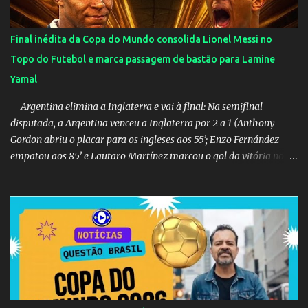
Final inédita da Copa do Mundo consolida Lionel Messi no
Topo do Futebol e marca passagem de bastão para Lamine
Yamal
Argentina elimina a Inglaterra e vai à final: Na semifinal
disputada, a Argentina venceu a Inglaterra por 2 a 1 (Anthony
Gordon abriu o placar para os ingleses aos 55’; Enzo Fernández
empatou aos 85’ e Lautaro Martínez marcou o gol da vitória nos
acréscimos, com assistência de Messi). A Argentina enfrentará a
Espanha na final. Mick Jagger e seu filho brasileiro torceram pela
Inglaterra durante o jogo.