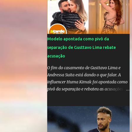
da OMS! Lucão usa máscara durante os
jogos para proteger o filho Brasil goleia a
China por 5 a 0 na estreia brasileira nas
olimpíadas de Tóquio. Marta marcou duas
vezes, Debinha, Andressa Alves e Bia
Zaneratto foram autoras dos gols. Juliette,
Modelo apontada como pivô da
embaixadora ‎@Globoplay mandou um xero
separação de Gusttavo Lima rebate
para as meninas e falou do seu orgulho.
acusação
O fim do casamento de Gusttavo Lima e
Andressa Suita está dando o que falar. A
influencer Huma Kimak foi apontada como
pivô da separação e rebateu as acusações
em vídeo exclusivo enviado ao "A Tarde é
Sua". "Confesso que estou surpresa de estar
aqui, nunca pensei que um boato sem pé
nem cabeça pudesse ter esse tipo de
proporção. Queria esclarecer que eu e
Gusttavo nunca tivemos nenhum tipo de