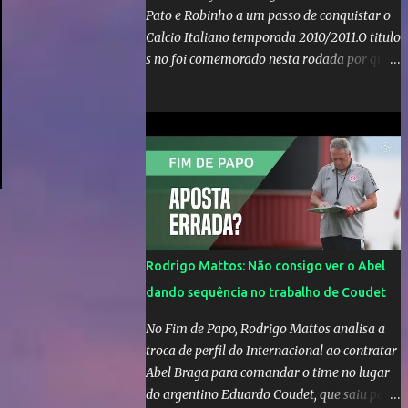
Pato e Robinho a um passo de conquistar o
Calcio Italiano temporada 2010/2011.O titulo
s no foi comemorado nesta rodada por que a
Inter de leonardo resiste bravamente
enquanto aumentam os rumores de que Jos
Mourinho, ex-melhor do mundo estaria
voltandoa Italia e para dirigir de novo a
Internazionale.Na velha bota tudo parece
definido e tem o Milan como virtual
campeao. ;
Rodrigo Mattos: Não consigo ver o Abel
dando sequência no trabalho de Coudet
No Fim de Papo, Rodrigo Mattos analisa a
troca de perfil do Internacional ao contratar
Abel Braga para comandar o time no lugar
do argentino Eduardo Coudet, que saiu para