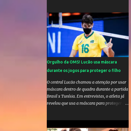
comandar o Celta de Vigo, na Espanha
Orgulho da OMS! Lucão usa máscara
durante os jogos para proteger o filho
O central Lucão chamou a atenção por usar
máscara dentro de quadra durante a partida
Brasil x Tunísia. Em entrevistas, o atleta já
revelou que usa a máscara para proteger seu
filho Théo, de quatro anos. A atitude do
jogador da seleção brasileira de vôlei foi
muito elogiada pela galera. Fonte: Orgulho