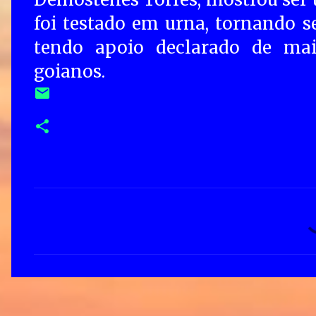
foi testado em urna, tornando s
tendo apoio declarado de mai
goianos.
C
o
m
e
n
t