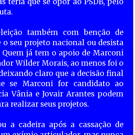
s teria que se opôr ao PSDB, pelo
uta.
eleição também com benção de
o seu projeto nacional ou desista
. Quem já tem o apoio de Marconi
nador Wilder Morais, ao menos foi o
deixando claro que a decisão final
e se Marconi for candidato ao
cia Vânia e Jovair Arantes podem
ra realizar seus projetos.
u a cadeira após a cassação de
um exímio articulador, mas nunca