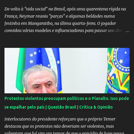
suposta traição do canto...
De volta à "vida social" no Brasil, após uma quarentena rígida na
França, Neymar reuniu "parças" e algumas beldades numa
festinha em Mangaratiba, na úlima quarta-feira. O jogador
convidou várias modelos e influenciadoras para passar uns dias
por lá. As moças, todas lindas, chegaram em Angra dos Reis na
tarde de quarta-feira e estão hospedadas num resort localizado
dentro do condomínio onde fica a mansão do craque do PSG.
Segundo uma fonte do EXTRA, a festa aconteceu ao som de muito
pagode e um show de Suel e do cantor pernambucano Robinho,
que aparecem num registro no resort, e também de Anchietx. De
Mangaratiba, os cantores ainda seguiram para Campo Grande,
onde se apresentaram numa casa de show no bairro da Zona
Oeste do Rio. As moças foram convidadas por Neymar através das
Protestos violentos preocupam políticos e o Planalto. Isso pode
redes sociais. O jogador faz questão de pagar as estadias delas e
se espalhar pelo país | Questão Brasil | Crítica & Opinião
também as passagens. A exigência é sempre a mesma: não postar
ou falar nada sobre. Celulares, aliás, são proibidos nas festas....
Interlocutores do presidente reforçam que o próprio Temer
destacou que os protestos não deveriam ser violentos, mas
salientam que há sim um temor de que o episódio de hoje possa