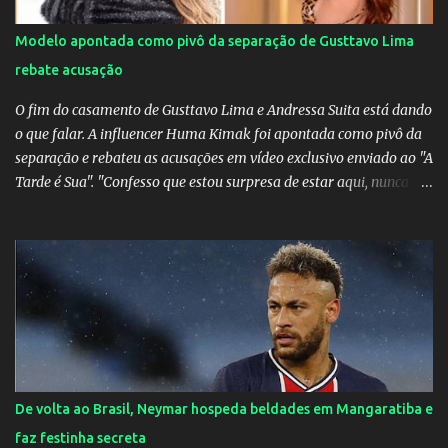
Modelo apontada como pivô da separação de Gusttavo Lima
rebate acusação
O fim do casamento de Gusttavo Lima e Andressa Suita está dando
o que falar. A influencer Huma Kimak foi apontada como pivô da
separação e rebateu as acusações em vídeo exclusivo enviado ao "A
Tarde é Sua". "Confesso que estou surpresa de estar aqui, nunca
pensei que um boato sem pé nem cabeça pudesse ter esse tipo de
proporção. Queria esclarecer que eu e Gusttavo nunca tivemos
nenhum tipo de contato, nem de fã porque sou fã dele", disse
Huma Kimak. A influencer também contou que recebe diversos
ataques na internet desde a época em que foi contratada para
fazer a divulgação de uma live do Gusttavo Lima em Manaus,
capital do Amazonas. "Fui até o local onde seria o show, divulguei
e no dia seguinte foi feita a live que eu não pude ir, porque estava
me sentindo mal", explicou Huma. A notícia da separação de
De volta ao Brasil, Neymar hospeda beldades em Mangaratiba e
Gusttavo Lima e Andressa Suita foi divulgada no dia 9 de outubro.
faz festinha secreta
A relação chegou ao fim após cinco anos e houve rumores de uma