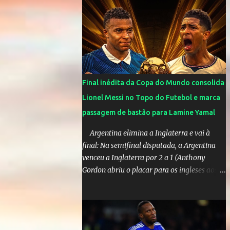
cinco anos e houve rumores de uma suposta
traição do canto...
Final inédita da Copa do Mundo consolida
Lionel Messi no Topo do Futebol e marca
passagem de bastão para Lamine Yamal
Argentina elimina a Inglaterra e vai à
final: Na semifinal disputada, a Argentina
venceu a Inglaterra por 2 a 1 (Anthony
Gordon abriu o placar para os ingleses aos
55’; Enzo Fernández empatou aos 85’ e
Lautaro Martínez marcou o gol da vitória
nos acréscimos, com assistência de Messi). A
Argentina enfrentará a Espanha na final.