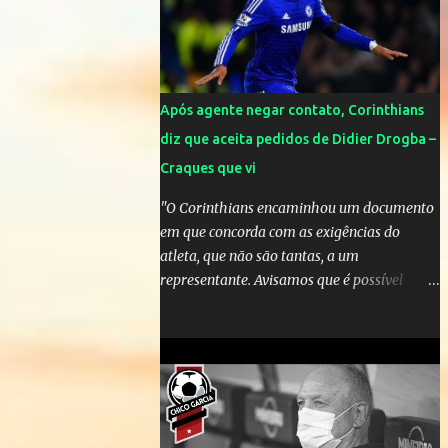
Mick Jagger e seu filho brasileiro torceram
pela Inglaterra durante o jogo.
Após agente negar contato, Corinthians
diz que aceita pedidos de Didier Drogba –
Craques que vi
"O Corinthians encaminhou um documento
em que concorda com as exigências do
atleta, que não são tantas, a um
representante. Avisamos que é possível
atender àquelas solicitações, que se
enquadram perfeitamente no futebol
brasileiro", declarou o diretor de futebol
Flávio Adauto em entrevista coletiva neste
sábado. O que chama atenção é que
também neste sábado o empresário do