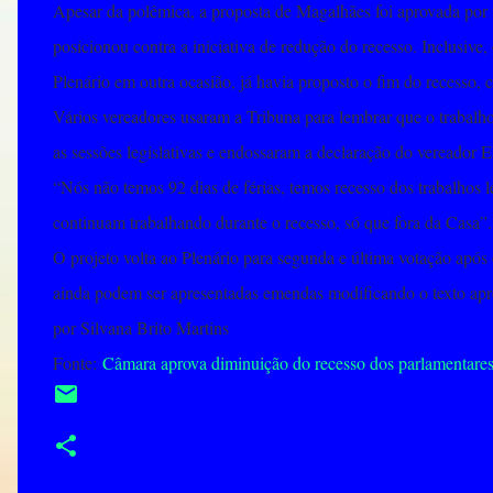
Apesar da polêmica, a proposta de Magalhães foi aprovada por
posicionou contra a iniciativa de redução do recesso. Inclusive
Plenário em outra ocasião, já havia proposto o fim do recesso
Vários vereadores usaram a Tribuna para lembrar que o trabalho
as sessões legislativas e endossaram a declaração do vereador E
“Nós não temos 92 dias de férias, temos recesso dos trabalhos l
continuam trabalhando durante o recesso, só que fora da Casa”.
O projeto volta ao Plenário para segunda e última votação após 
ainda podem ser apresentadas emendas modificando o texto apr
por Silvana Brito Martins
Fonte:
Câmara aprova diminuição do recesso dos parlamentar