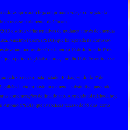
ereadores aprovaram hoje em primeira votação o projeto do
o de recesso parlamentar da Câmara.
2013 e sofreu várias tentativas de mudança através de emendas
 Casa, Anselmo Pereira (PSDB) que foi rejeitada na Comissão
s deveriam ocorrer de 07 de Janeiro a 16 de Julho e de 1º de
 que o período legislativo começa no dia 15 de Fevereiro e vai
 que reduz o recesso pela metade (46 dias) sendo de 1º de
Magalhães havia proposto uma emenda substitutiva, passando
ar as comemorações de final de ano. A emenda foi rejeitada hoje
ni Antonio (PSDB) que estabelecia recesso de 55 dias, como