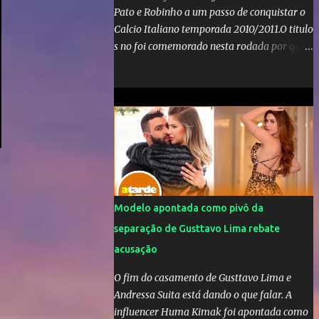
Pato e Robinho a um passo de conquistar o
Calcio Italiano temporada 2010/2011.O titulo
s no foi comemorado nesta rodada por que a
Inter de leonardo resiste bravamente
enquanto aumentam os rumores de que Jos
Mourinho, ex-melhor do mundo estaria
voltandoa Italia e para dirigir de novo a
Internazionale.Na velha bota tudo parece
definido e tem o Milan como virtual
campeao. ;
Modelo apontada como pivô da
separação de Gusttavo Lima rebate
acusação
O fim do casamento de Gusttavo Lima e
Andressa Suita está dando o que falar. A
influencer Huma Kimak foi apontada como