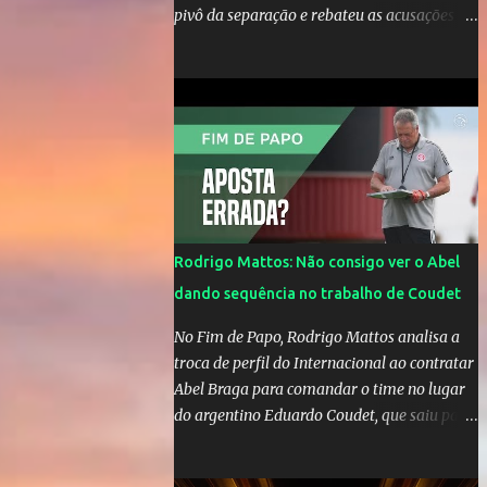
pivô da separação e rebateu as acusações
em vídeo exclusivo enviado ao "A Tarde é
Sua". "Confesso que estou surpresa de estar
aqui, nunca pensei que um boato sem pé
nem cabeça pudesse ter esse tipo de
proporção. Queria esclarecer que eu e
Gusttavo nunca tivemos nenhum tipo de
contato, nem de fã porque sou fã dele", disse
Huma Kimak. A influencer também contou
que recebe diversos ataques na internet
Rodrigo Mattos: Não consigo ver o Abel
desde a época em que foi contratada para
dando sequência no trabalho de Coudet
fazer a divulgação de uma live do Gusttavo
Lima em Manaus, capital do Amazonas. "Fui
No Fim de Papo, Rodrigo Mattos analisa a
até o local onde seria o show, divulguei e no
troca de perfil do Internacional ao contratar
dia seguinte foi feita a live que eu não pude
Abel Braga para comandar o time no lugar
ir, porque estava me sentindo mal", explicou
do argentino Eduardo Coudet, que saiu para
Huma. A notícia da separação de Gusttavo
comandar o Celta de Vigo, na Espanha
Lima e Andressa Suita foi divulgada no dia 9
de outubro. A relação chegou ao fim após