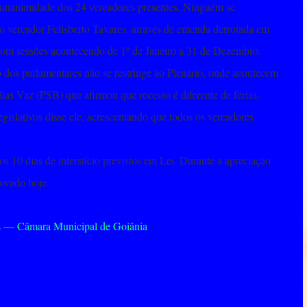
 unanimidade dos 24 vereadores presentes. Ninguém se
, o vereador Felisberto Tavares, através de emenda derrotada em
, com sessões acontecendo de 1º de Janeiro a 31 de Dezembro.
 dos parlamentares não se restringe ao Plenário, onde acontecem
lias Vaz (PSB) que afirmou que recesso é diferente de férias.
egislativos disse ele, acrescentando que todos os vereadores
os 10 dias de interstício previstos em Lei. Durante a apreciação
ovado hoje.
es — Câmara Municipal de Goiânia