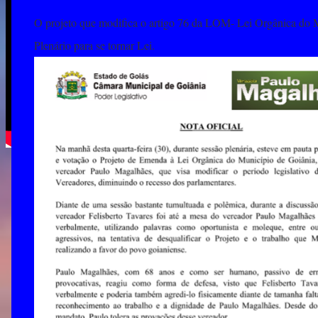
O projeto que modifica o artigo 76 da LOM- Lei Orgânica do 
Plenário para se tornar Lei.