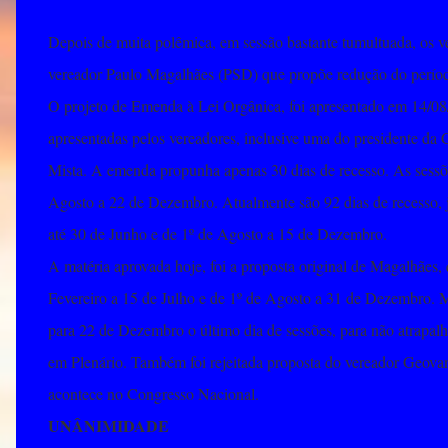
Depois de muita polêmica, em sessão bastante tumultuada, os v
vereador Paulo Magalhães (PSD) que propõe redução do períod
O projeto de Emenda à Lei Orgânica, foi apresentado em 14/08/
apresentadas pelos vereadores, inclusive uma do presidente da
Mista. A emenda propunha apenas 30 dias de recesso. As sessõe
Agosto a 22 de Dezembro. Atualmente são 92 dias de recesso, já
até 30 de Junho e de 1º de Agosto a 15 de Dezembro.
A matéria aprovada hoje, foi a proposta original de Magalhães,
Fevereiro a 15 de Julho e de 1º de Agosto a 31 de Dezembro. 
para 22 de Dezembro o último dia de sessões, para não atrapalh
em Plenário. Também foi rejeitada proposta do vereador Geova
acontece no Congresso Nacional.
UNÂNIMIDADE