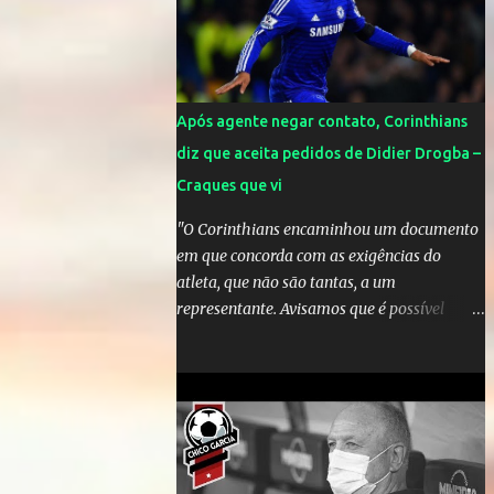
Mick Jagger e seu filho brasileiro torceram
pela Inglaterra durante o jogo.
Após agente negar contato, Corinthians
diz que aceita pedidos de Didier Drogba –
Craques que vi
"O Corinthians encaminhou um documento
em que concorda com as exigências do
atleta, que não são tantas, a um
representante. Avisamos que é possível
atender àquelas solicitações, que se
enquadram perfeitamente no futebol
brasileiro", declarou o diretor de futebol
Flávio Adauto em entrevista coletiva neste
sábado. O que chama atenção é que
também neste sábado o empresário do