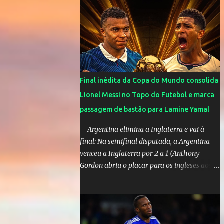
cinco anos e houve rumores de uma suposta
traição do canto...
Final inédita da Copa do Mundo consolida
Lionel Messi no Topo do Futebol e marca
passagem de bastão para Lamine Yamal
Argentina elimina a Inglaterra e vai à
final: Na semifinal disputada, a Argentina
venceu a Inglaterra por 2 a 1 (Anthony
Gordon abriu o placar para os ingleses aos
55’; Enzo Fernández empatou aos 85’ e
Lautaro Martínez marcou o gol da vitória
nos acréscimos, com assistência de Messi). A
Argentina enfrentará a Espanha na final.