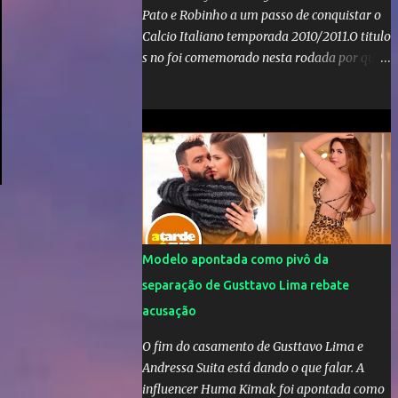
Pato e Robinho a um passo de conquistar o
Calcio Italiano temporada 2010/2011.O titulo
s no foi comemorado nesta rodada por que a
Inter de leonardo resiste bravamente
enquanto aumentam os rumores de que Jos
Mourinho, ex-melhor do mundo estaria
voltandoa Italia e para dirigir de novo a
Internazionale.Na velha bota tudo parece
definido e tem o Milan como virtual
campeao. ;
Modelo apontada como pivô da
separação de Gusttavo Lima rebate
acusação
O fim do casamento de Gusttavo Lima e
Andressa Suita está dando o que falar. A
influencer Huma Kimak foi apontada como