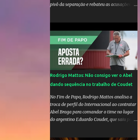
pivô da separação e rebateu as acusações
em vídeo exclusivo enviado ao "A Tarde é
Sua". "Confesso que estou surpresa de estar
aqui, nunca pensei que um boato sem pé
nem cabeça pudesse ter esse tipo de
proporção. Queria esclarecer que eu e
Gusttavo nunca tivemos nenhum tipo de
contato, nem de fã porque sou fã dele", disse
Huma Kimak. A influencer também contou
que recebe diversos ataques na internet
Rodrigo Mattos: Não consigo ver o Abel
desde a época em que foi contratada para
dando sequência no trabalho de Coudet
fazer a divulgação de uma live do Gusttavo
Lima em Manaus, capital do Amazonas. "Fui
No Fim de Papo, Rodrigo Mattos analisa a
até o local onde seria o show, divulguei e no
troca de perfil do Internacional ao contratar
dia seguinte foi feita a live que eu não pude
Abel Braga para comandar o time no lugar
ir, porque estava me sentindo mal", explicou
do argentino Eduardo Coudet, que saiu para
Huma. A notícia da separação de Gusttavo
comandar o Celta de Vigo, na Espanha
Lima e Andressa Suita foi divulgada no dia 9
de outubro. A relação chegou ao fim após