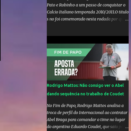
Pato e Robinho a um passo de conquistar o
Calcio Italiano temporada 2010/2011.O titulo
s no foi comemorado nesta rodada por que a
Inter de leonardo resiste bravamente
enquanto aumentam os rumores de que Jos
Mourinho, ex-melhor do mundo estaria
voltandoa Italia e para dirigir de novo a
Internazionale.Na velha bota tudo parece
definido e tem o Milan como virtual
campeao. ;
Rodrigo Mattos: Não consigo ver o Abel
dando sequência no trabalho de Coudet
No Fim de Papo, Rodrigo Mattos analisa a
troca de perfil do Internacional ao contratar
Abel Braga para comandar o time no lugar
do argentino Eduardo Coudet, que saiu para