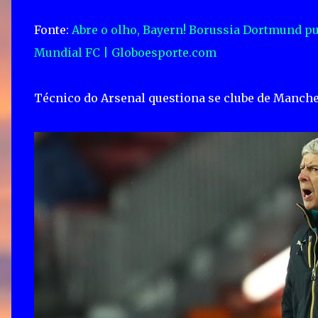
Fonte:
Abre o olho, Bayern! Borussia Dortmund pub
Mundial FC | Globoesporte.com
Técnico do Arsenal questiona se clube de Manche