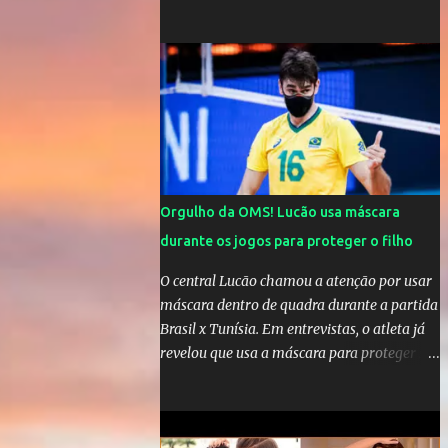
comandar o Celta de Vigo, na Espanha
Orgulho da OMS! Lucão usa máscara
durante os jogos para proteger o filho
O central Lucão chamou a atenção por usar
máscara dentro de quadra durante a partida
Brasil x Tunísia. Em entrevistas, o atleta já
revelou que usa a máscara para proteger seu
filho Théo, de quatro anos. A atitude do
jogador da seleção brasileira de vôlei foi
muito elogiada pela galera. Fonte: Orgulho