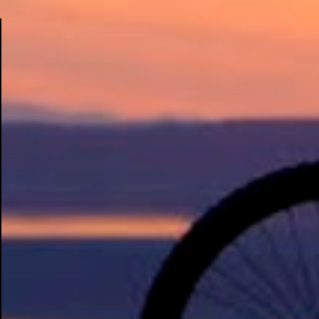
os rumores" , disse Tcherno Seydi, ao jornal
francês L'Équipe. Inicialmente, Adauto era
contrário à aposta em Drogba, reforço
vislumbrado pelo departamento de
marketing do Corinthians. Uma conversa
com o presidente Roberto de Andrade,
animado com a boa repercussão que a
possível chegada do atleta causou entre os
torcedores, fez com que ele mudasse a sua
opinião. Fonte: ESPN.com.br