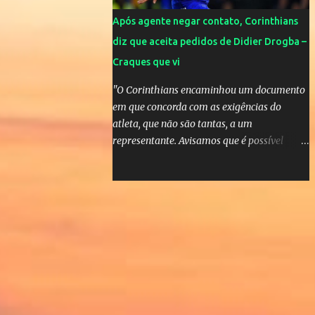
Após agente negar contato, Corinthians
diz que aceita pedidos de Didier Drogba –
Craques que vi
"O Corinthians encaminhou um documento
em que concorda com as exigências do
atleta, que não são tantas, a um
representante. Avisamos que é possível
atender àquelas solicitações, que se
enquadram perfeitamente no futebol
brasileiro", declarou o diretor de futebol
Flávio Adauto em entrevista coletiva neste
sábado. O que chama atenção é que
também neste sábado o empresário do
marfinense disse que nunca houve
negociação com o clube paulista. "Nós
jamais estivemos em contato com o
Corinthians. Temos que acabar com todos