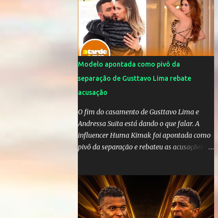
da OMS! Lucão usa máscara durante os
jogos para proteger o filho Brasil goleia a
China por 5 a 0 na estreia brasileira nas
olimpíadas de Tóquio. Marta marcou duas
vezes, Debinha, Andressa Alves e Bia
Zaneratto foram autoras dos gols. Juliette,
Modelo apontada como pivô da
embaixadora ‎@Globoplay mandou um xero
separação de Gusttavo Lima rebate
para as meninas e falou do seu orgulho.
acusação
O fim do casamento de Gusttavo Lima e
Andressa Suita está dando o que falar. A
influencer Huma Kimak foi apontada como
pivô da separação e rebateu as acusações
em vídeo exclusivo enviado ao "A Tarde é
Sua". "Confesso que estou surpresa de estar
aqui, nunca pensei que um boato sem pé
nem cabeça pudesse ter esse tipo de
proporção. Queria esclarecer que eu e
Gusttavo nunca tivemos nenhum tipo de