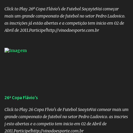
Campos Filho Veículo: Rádio Difusora SUPLENTES: Membro 01:
Nome: Victor Hugo de Araújo Veículo: Equipe do Mané Membro
Click to Play 26ª Copa Flávio's de Futebol SoçayteVai começar
02: Nome: Custódio Ricardo soares Teixeira Veículo: Rádio ...
mais um grande campeonato de futebol no setor Pedro Ludovico.
as inscrições já estão abertas e a competição tem inicio em 02 de
Abril de 2011.Participe!http://vinodoesporte.com.br
26ª Copa Flávio's
Click to Play 26 Copa Flvio's de Futebol SoayteVai comear mais um
grande campeonato de futebol no setor Pedro Ludovico. as inscries
j esto abertas e a competio tem inicio em 02 de Abril de
2011.Participe!http://vinodoesporte.com.br