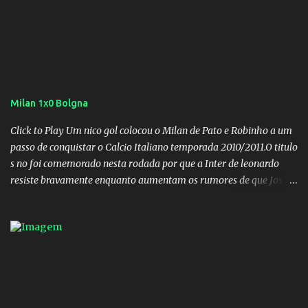
Milan 1x0 Bolgna
Click to Play Um nico gol colocou o Milan de Pato e Robinho a um
passo de conquistar o Calcio Italiano temporada 2010/2011.O titulo
s no foi comemorado nesta rodada por que a Inter de leonardo
resiste bravamente enquanto aumentam os rumores de que Jos
Mourinho, ex-melhor do mundo estaria voltandoa Italia e para
dirigir de novo a Internazionale.Na velha bota tudo parece
definido e tem o Milan como virtual campeao. ;