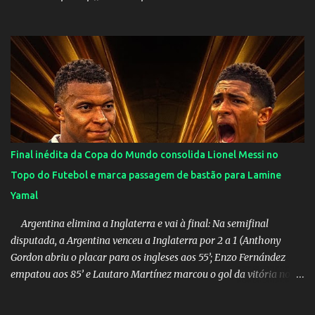
Final inédita da Copa do Mundo consolida Lionel Messi no
Topo do Futebol e marca passagem de bastão para Lamine
Yamal
Argentina elimina a Inglaterra e vai à final: Na semifinal
disputada, a Argentina venceu a Inglaterra por 2 a 1 (Anthony
Gordon abriu o placar para os ingleses aos 55’; Enzo Fernández
empatou aos 85’ e Lautaro Martínez marcou o gol da vitória nos
acréscimos, com assistência de Messi). A Argentina enfrentará a
Espanha na final. Mick Jagger e seu filho brasileiro torceram pela