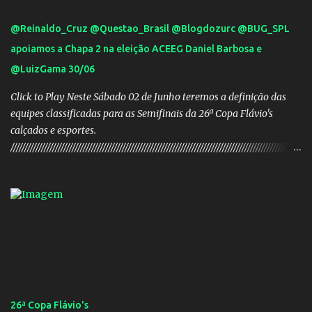
@Reinaldo_Cruz @Questao_Brasil @Blogdozurc @BUG_SPL
apoiamos a Chapa 2 na eleição ACEEG Daniel Barbosa e
@LuizGama 30/06
Click to Play Neste Sábado 02 de Junho teremos a definição das
equipes classificadas para as Semifinais da 26ª Copa Flávio's
calçados e esportes.
////////////////////////////////////////////////////////////////////////////////////////////////////////
///// Chapa campeã. PRESIDENTE Nome: Daniel Rodrigues
Barbosa Veículo: UCG TV VICE-PRESIDENTE Nome: José Pereira
dos Santos Veículo: Rádio 730 TESOUREIRO Nome: Cleison
Teixeira dos Santos Veículo: Rádio 730 SECRETÁRIO Nome:
Robson Antônio Macedo Veículo: Jornal O Popular DIRETOR DE
PATRIMÔNIO Nome: Luis Carlos Alves Veículo: Fonte TV
CONSELHO FISCAL TITULARES: Membro 01: Nome: Evandro
Gomes Barros Veículo: Rádio 820 Membro 02: Nome: Teodoro de
Castro Lino Veículo: TV Anhanguera Membro 03: Nome: Adolfo
26ª Copa Flávio's