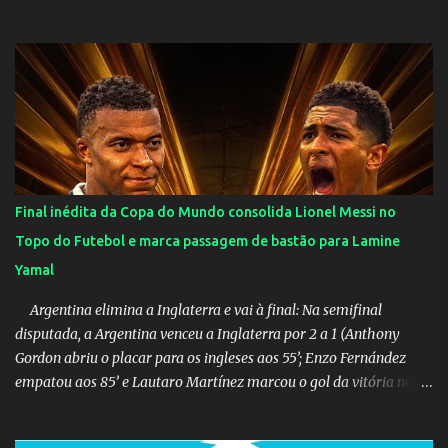
Final inédita da Copa do Mundo consolida Lionel Messi no
Topo do Futebol e marca passagem de bastão para Lamine
Yamal
Argentina elimina a Inglaterra e vai à final: Na semifinal
disputada, a Argentina venceu a Inglaterra por 2 a 1 (Anthony
Gordon abriu o placar para os ingleses aos 55’; Enzo Fernández
empatou aos 85’ e Lautaro Martínez marcou o gol da vitória nos
acréscimos, com assistência de Messi). A Argentina enfrentará a
Espanha na final. Mick Jagger e seu filho brasileiro torceram pela