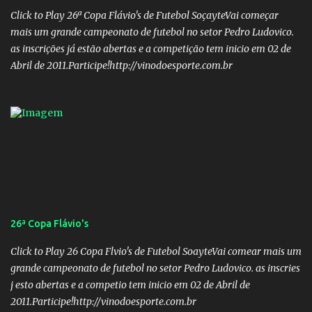
Nome: Victor Hugo de Araújo Veículo: Equipe do Mané Membro
Click to Play 26ª Copa Flávio's de Futebol SoçayteVai começar
02: Nome: Custódio Ricardo soares Teixeira Veículo: Rádio ...
mais um grande campeonato de futebol no setor Pedro Ludovico.
as inscrições já estão abertas e a competição tem inicio em 02 de
Abril de 2011.Participe!http://vinodoesporte.com.br
26ª Copa Flávio's
Click to Play 26 Copa Flvio's de Futebol SoayteVai comear mais um
grande campeonato de futebol no setor Pedro Ludovico. as inscries
j esto abertas e a competio tem inicio em 02 de Abril de
2011.Participe!http://vinodoesporte.com.br