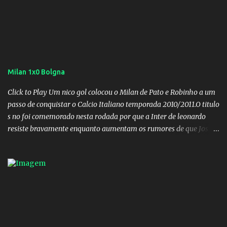
Milan 1x0 Bolgna
Click to Play Um nico gol colocou o Milan de Pato e Robinho a um
passo de conquistar o Calcio Italiano temporada 2010/2011.O titulo
s no foi comemorado nesta rodada por que a Inter de leonardo
resiste bravamente enquanto aumentam os rumores de que Jos
Mourinho, ex-melhor do mundo estaria voltandoa Italia e para
dirigir de novo a Internazionale.Na velha bota tudo parece
definido e tem o Milan como virtual campeao. ;