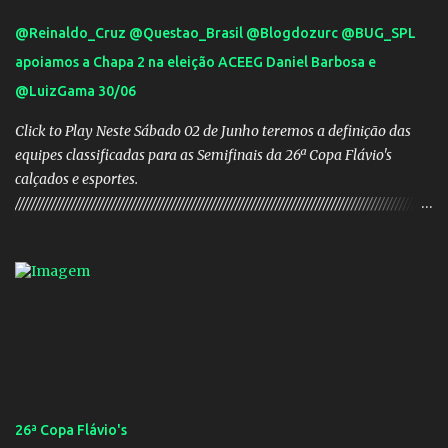
@Reinaldo_Cruz @Questao_Brasil @Blogdozurc @BUG_SPL
apoiamos a Chapa 2 na eleição ACEEG Daniel Barbosa e
@LuizGama 30/06
Click to Play Neste Sábado 02 de Junho teremos a definição das
equipes classificadas para as Semifinais da 26ª Copa Flávio's
calçados e esportes.
////////////////////////////////////////////////////////////////////////////////////////////////////////
///// Chapa campeã. PRESIDENTE Nome: Daniel Rodrigues
Barbosa Veículo: UCG TV VICE-PRESIDENTE Nome: José Pereira
dos Santos Veículo: Rádio 730 TESOUREIRO Nome: Cleison
Teixeira dos Santos Veículo: Rádio 730 SECRETÁRIO Nome:
Robson Antônio Macedo Veículo: Jornal O Popular DIRETOR DE
PATRIMÔNIO Nome: Luis Carlos Alves Veículo: Fonte TV
CONSELHO FISCAL TITULARES: Membro 01: Nome: Evandro
Gomes Barros Veículo: Rádio 820 Membro 02: Nome: Teodoro de
Castro Lino Veículo: TV Anhanguera Membro 03: Nome: Adolfo
26ª Copa Flávio's
Campos Filho Veículo: Rádio Difusora SUPLENTES: Membro 01: