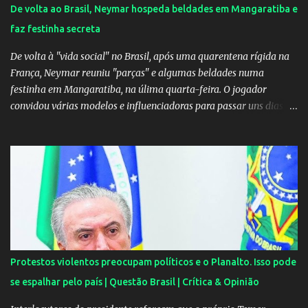
me sentindo mal", explicou Huma. A notícia da separação de
De volta ao Brasil, Neymar hospeda beldades em Mangaratiba e
Gusttavo Lima e Andressa Suita foi divulgada no dia 9 de outubro.
faz festinha secreta
A relação chegou ao fim após cinco anos e houve rumores de uma
suposta traição do canto...
De volta à "vida social" no Brasil, após uma quarentena rígida na
França, Neymar reuniu "parças" e algumas beldades numa
festinha em Mangaratiba, na úlima quarta-feira. O jogador
convidou várias modelos e influenciadoras para passar uns dias
por lá. As moças, todas lindas, chegaram em Angra dos Reis na
tarde de quarta-feira e estão hospedadas num resort localizado
dentro do condomínio onde fica a mansão do craque do PSG.
Segundo uma fonte do EXTRA, a festa aconteceu ao som de muito
pagode e um show de Suel e do cantor pernambucano Robinho,
que aparecem num registro no resort, e também de Anchietx. De
Mangaratiba, os cantores ainda seguiram para Campo Grande,
onde se apresentaram numa casa de show no bairro da Zona
Oeste do Rio. As moças foram convidadas por Neymar através das
Protestos violentos preocupam políticos e o Planalto. Isso pode
redes sociais. O jogador faz questão de pagar as estadias delas e
se espalhar pelo país | Questão Brasil | Crítica & Opinião
também as passagens. A exigência é sempre a mesma: não postar
ou falar nada sobre. Celulares, aliás, são proibidos nas festas....