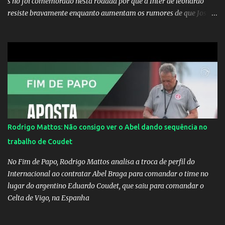
s no foi comemorado nesta rodada por que a Inter de leonardo
resiste bravamente enquanto aumentam os rumores de que Jos
Mourinho, ex-melhor do mundo estaria voltandoa Italia e para
dirigir de novo a Internazionale.Na velha bota tudo parece
definido e tem o Milan como virtual campeao. ;
Rodrigo Mattos: Não consigo ver o Abel dando sequência no
trabalho de Coudet
No Fim de Papo, Rodrigo Mattos analisa a troca de perfil do
Internacional ao contratar Abel Braga para comandar o time no
lugar do argentino Eduardo Coudet, que saiu para comandar o
Celta de Vigo, na Espanha