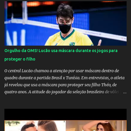
Orgulho da OMS! Lucão usa máscara durante os jogos para
proteger o filho
O central Lucão chamou a atenção por usar máscara dentro de
quadra durante a partida Brasil x Tunísia. Em entrevistas, o atleta
já revelou que usa a máscara para proteger seu filho Théo, de
quatro anos. A atitude do jogador da seleção brasileira de vôlei foi
muito elogiada pela galera. Fonte: Orgulho da OMS! Lucão usa
máscara durante os jogos para proteger o filho Brasil goleia a
China por 5 a 0 na estreia brasileira nas olimpíadas de Tóquio.
Marta marcou duas vezes, Debinha, Andressa Alves e Bia
Zaneratto foram autoras dos gols. Juliette, embaixadora