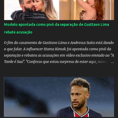
‎@Globoplay mandou um xero para as meninas e falou do seu
orgulho.
Modelo apontada como pivô da separação de Gusttavo Lima
rebate acusação
O fim do casamento de Gusttavo Lima e Andressa Suita está dando
o que falar. A influencer Huma Kimak foi apontada como pivô da
separação e rebateu as acusações em vídeo exclusivo enviado ao "A
Tarde é Sua". "Confesso que estou surpresa de estar aqui, nunca
pensei que um boato sem pé nem cabeça pudesse ter esse tipo de
proporção. Queria esclarecer que eu e Gusttavo nunca tivemos
nenhum tipo de contato, nem de fã porque sou fã dele", disse
Huma Kimak. A influencer também contou que recebe diversos
ataques na internet desde a época em que foi contratada para
fazer a divulgação de uma live do Gusttavo Lima em Manaus,
capital do Amazonas. "Fui até o local onde seria o show, divulguei
e no dia seguinte foi feita a live que eu não pude ir, porque estava