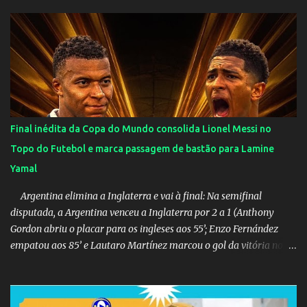
Final inédita da Copa do Mundo consolida Lionel Messi no
Topo do Futebol e marca passagem de bastão para Lamine
Yamal
Argentina elimina a Inglaterra e vai à final: Na semifinal
disputada, a Argentina venceu a Inglaterra por 2 a 1 (Anthony
Gordon abriu o placar para os ingleses aos 55’; Enzo Fernández
empatou aos 85’ e Lautaro Martínez marcou o gol da vitória nos
acréscimos, com assistência de Messi). A Argentina enfrentará a
Espanha na final. Mick Jagger e seu filho brasileiro torceram pela
Inglaterra durante o jogo.