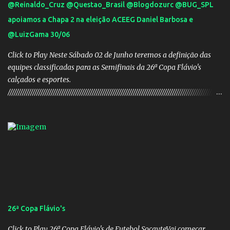
@Reinaldo_Cruz @Questao_Brasil @Blogdozurc @BUG_SPL
apoiamos a Chapa 2 na eleição ACEEG Daniel Barbosa e
@LuizGama 30/06
Click to Play Neste Sábado 02 de Junho teremos a definição das
equipes classificadas para as Semifinais da 26ª Copa Flávio's
calçados e esportes.
////////////////////////////////////////////////////////////////////////////////////////////////////////
///// Chapa campeã. PRESIDENTE Nome: Daniel Rodrigues
Barbosa Veículo: UCG TV VICE-PRESIDENTE Nome: José Pereira
dos Santos Veículo: Rádio 730 TESOUREIRO Nome: Cleison
Teixeira dos Santos Veículo: Rádio 730 SECRETÁRIO Nome:
Robson Antônio Macedo Veículo: Jornal O Popular DIRETOR DE
PATRIMÔNIO Nome: Luis Carlos Alves Veículo: Fonte TV
CONSELHO FISCAL TITULARES: Membro 01: Nome: Evandro
Gomes Barros Veículo: Rádio 820 Membro 02: Nome: Teodoro de
Castro Lino Veículo: TV Anhanguera Membro 03: Nome: Adolfo
26ª Copa Flávio's
Campos Filho Veículo: Rádio Difusora SUPLENTES: Membro 01:
Nome: Victor Hugo de Araújo Veículo: Equipe do Mané Membro
Click to Play 26ª Copa Flávio's de Futebol SoçayteVai começar