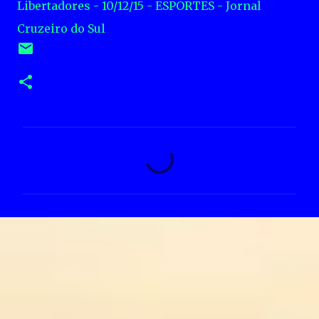
Libertadores - 10/12/15 - ESPORTES - Jornal
Cruzeiro do Sul
C
o
m
e
n
t
á
r
i