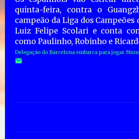
quinta-feira, contra o Guangz
campeão da Liga dos Campeões d
Luiz Felipe Scolari e conta com
como Paulinho, Robinho e Ricard
Delegação do Barcelona embarca para jogar Mundi
C
o
m
e