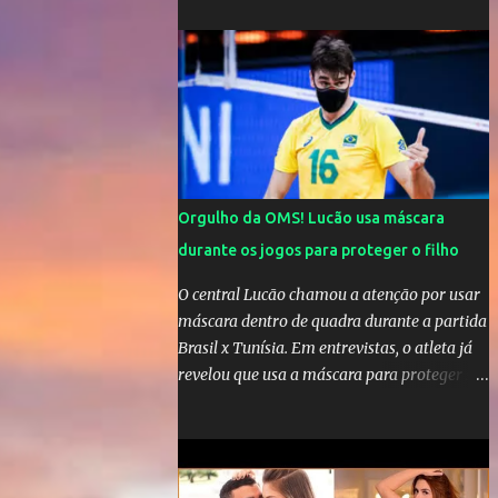
Orgulho da OMS! Lucão usa máscara
durante os jogos para proteger o filho
O central Lucão chamou a atenção por usar
máscara dentro de quadra durante a partida
Brasil x Tunísia. Em entrevistas, o atleta já
revelou que usa a máscara para proteger seu
filho Théo, de quatro anos. A atitude do
jogador da seleção brasileira de vôlei foi
muito elogiada pela galera. Fonte: Orgulho
da OMS! Lucão usa máscara durante os