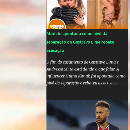
jogos para proteger o filho Brasil goleia a
China por 5 a 0 na estreia brasileira nas
olimpíadas de Tóquio. Marta marcou duas
vezes, Debinha, Andressa Alves e Bia
Zaneratto foram autoras dos gols. Juliette,
Modelo apontada como pivô da
embaixadora ‎@Globoplay mandou um xero
separação de Gusttavo Lima rebate
para as meninas e falou do seu orgulho.
acusação
O fim do casamento de Gusttavo Lima e
Andressa Suita está dando o que falar. A
influencer Huma Kimak foi apontada como
pivô da separação e rebateu as acusações
em vídeo exclusivo enviado ao "A Tarde é
Sua". "Confesso que estou surpresa de estar
aqui, nunca pensei que um boato sem pé
nem cabeça pudesse ter esse tipo de
proporção. Queria esclarecer que eu e
Gusttavo nunca tivemos nenhum tipo de