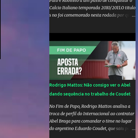
Pato e Robinho a um passo de conquistar o
Calcio Italiano temporada 2010/2011.O titulo
s no foi comemorado nesta rodada por que a
Inter de leonardo resiste bravamente
enquanto aumentam os rumores de que Jos
Mourinho, ex-melhor do mundo estaria
voltandoa Italia e para dirigir de novo a
Internazionale.Na velha bota tudo parece
definido e tem o Milan como virtual
campeao. ;
Rodrigo Mattos: Não consigo ver o Abel
dando sequência no trabalho de Coudet
No Fim de Papo, Rodrigo Mattos analisa a
troca de perfil do Internacional ao contratar
Abel Braga para comandar o time no lugar
do argentino Eduardo Coudet, que saiu para
comandar o Celta de Vigo, na Espanha