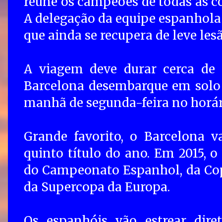
reúne os campeões de todas as c
A delegação da equipe espanhola
que ainda se recupera de leve le
A viagem deve durar cerca de 
Barcelona desembarque em solo 
manhã de segunda-feira no horário
Grande favorito, o Barcelona 
quinto título do ano. Em 2015, o 
do Campeonato Espanhol, da Cop
da Supercopa da Europa.
Os espanhóis vão estrear dire