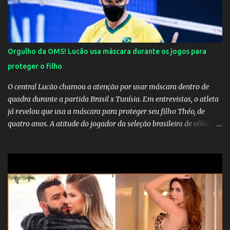
Orgulho da OMS! Lucão usa máscara durante os jogos para
proteger o filho
O central Lucão chamou a atenção por usar máscara dentro de
quadra durante a partida Brasil x Tunísia. Em entrevistas, o atleta
já revelou que usa a máscara para proteger seu filho Théo, de
quatro anos. A atitude do jogador da seleção brasileira de vôlei foi
muito elogiada pela galera. Fonte: Orgulho da OMS! Lucão usa
máscara durante os jogos para proteger o filho Brasil goleia a
China por 5 a 0 na estreia brasileira nas olimpíadas de Tóquio.
Marta marcou duas vezes, Debinha, Andressa Alves e Bia
Zaneratto foram autoras dos gols. Juliette, embaixadora
‎@Globoplay mandou um xero para as meninas e falou do seu
orgulho.