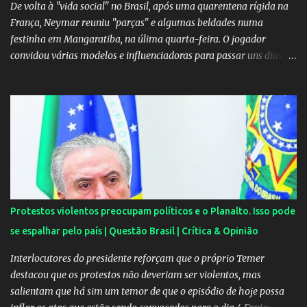
suposta traição do canto...
De volta à "vida social" no Brasil, após uma quarentena rígida na
França, Neymar reuniu "parças" e algumas beldades numa
festinha em Mangaratiba, na úlima quarta-feira. O jogador
convidou várias modelos e influenciadoras para passar uns dias
por lá. As moças, todas lindas, chegaram em Angra dos Reis na
tarde de quarta-feira e estão hospedadas num resort localizado
dentro do condomínio onde fica a mansão do craque do PSG.
Segundo uma fonte do EXTRA, a festa aconteceu ao som de muito
pagode e um show de Suel e do cantor pernambucano Robinho,
que aparecem num registro no resort, e também de Anchietx. De
Mangaratiba, os cantores ainda seguiram para Campo Grande,
onde se apresentaram numa casa de show no bairro da Zona
Oeste do Rio. As moças foram convidadas por Neymar através das
Protestos violentos preocupam políticos e o Planalto. Isso pode
redes sociais. O jogador faz questão de pagar as estadias delas e
se espalhar pelo país | Questão Brasil | Crítica & Opinião
também as passagens. A exigência é sempre a mesma: não postar
ou falar nada sobre. Celulares, aliás, são proibidos nas festas....
Interlocutores do presidente reforçam que o próprio Temer
destacou que os protestos não deveriam ser violentos, mas
salientam que há sim um temor de que o episódio de hoje possa