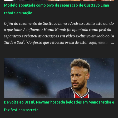
Modelo apontada como pivô da separação de Gusttavo Lima
rebate acusação
O fim do casamento de Gusttavo Lima e Andressa Suita está dando
o que falar. A influencer Huma Kimak foi apontada como pivô da
separação e rebateu as acusações em vídeo exclusivo enviado ao "A
Tarde é Sua". "Confesso que estou surpresa de estar aqui, nunca
pensei que um boato sem pé nem cabeça pudesse ter esse tipo de
proporção. Queria esclarecer que eu e Gusttavo nunca tivemos
nenhum tipo de contato, nem de fã porque sou fã dele", disse
Huma Kimak. A influencer também contou que recebe diversos
ataques na internet desde a época em que foi contratada para
fazer a divulgação de uma live do Gusttavo Lima em Manaus,
capital do Amazonas. "Fui até o local onde seria o show, divulguei
e no dia seguinte foi feita a live que eu não pude ir, porque estava
me sentindo mal", explicou Huma. A notícia da separação de
De volta ao Brasil, Neymar hospeda beldades em Mangaratiba e
Gusttavo Lima e Andressa Suita foi divulgada no dia 9 de outubro.
faz festinha secreta
A relação chegou ao fim após cinco anos e houve rumores de uma