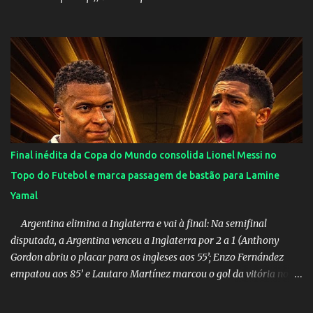
Final inédita da Copa do Mundo consolida Lionel Messi no
Topo do Futebol e marca passagem de bastão para Lamine
Yamal
Argentina elimina a Inglaterra e vai à final: Na semifinal
disputada, a Argentina venceu a Inglaterra por 2 a 1 (Anthony
Gordon abriu o placar para os ingleses aos 55’; Enzo Fernández
empatou aos 85’ e Lautaro Martínez marcou o gol da vitória nos
acréscimos, com assistência de Messi). A Argentina enfrentará a
Espanha na final. Mick Jagger e seu filho brasileiro torceram pela