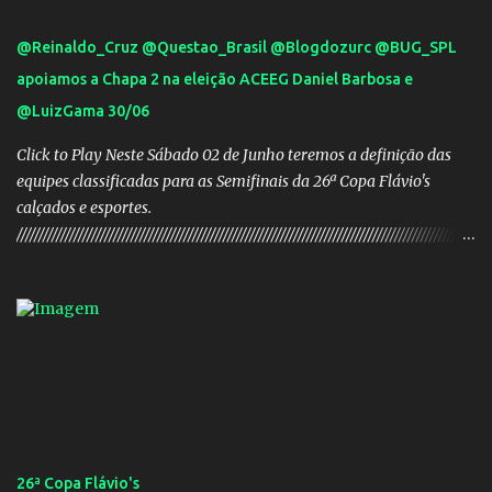
@Reinaldo_Cruz @Questao_Brasil @Blogdozurc @BUG_SPL
apoiamos a Chapa 2 na eleição ACEEG Daniel Barbosa e
@LuizGama 30/06
Click to Play Neste Sábado 02 de Junho teremos a definição das
equipes classificadas para as Semifinais da 26ª Copa Flávio's
calçados e esportes.
////////////////////////////////////////////////////////////////////////////////////////////////////////
///// Chapa campeã. PRESIDENTE Nome: Daniel Rodrigues
Barbosa Veículo: UCG TV VICE-PRESIDENTE Nome: José Pereira
dos Santos Veículo: Rádio 730 TESOUREIRO Nome: Cleison
Teixeira dos Santos Veículo: Rádio 730 SECRETÁRIO Nome:
Robson Antônio Macedo Veículo: Jornal O Popular DIRETOR DE
PATRIMÔNIO Nome: Luis Carlos Alves Veículo: Fonte TV
CONSELHO FISCAL TITULARES: Membro 01: Nome: Evandro
Gomes Barros Veículo: Rádio 820 Membro 02: Nome: Teodoro de
Castro Lino Veículo: TV Anhanguera Membro 03: Nome: Adolfo
26ª Copa Flávio's