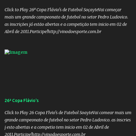
Campos Filho Veículo: Rádio Difusora SUPLENTES: Membro 01:
Nome: Victor Hugo de Araújo Veículo: Equipe do Mané Membro
Click to Play 26ª Copa Flávio's de Futebol SoçayteVai começar
02: Nome: Custódio Ricardo soares Teixeira Veículo: Rádio ...
mais um grande campeonato de futebol no setor Pedro Ludovico.
as inscrições já estão abertas e a competição tem inicio em 02 de
Abril de 2011.Participe!http://vinodoesporte.com.br
26ª Copa Flávio's
Click to Play 26 Copa Flvio's de Futebol SoayteVai comear mais um
grande campeonato de futebol no setor Pedro Ludovico. as inscries
j esto abertas e a competio tem inicio em 02 de Abril de
2011.Participe!http://vinodoesporte.com.br