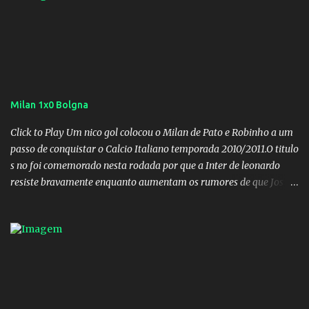
Milan 1x0 Bolgna
Click to Play Um nico gol colocou o Milan de Pato e Robinho a um
passo de conquistar o Calcio Italiano temporada 2010/2011.O titulo
s no foi comemorado nesta rodada por que a Inter de leonardo
resiste bravamente enquanto aumentam os rumores de que Jos
Mourinho, ex-melhor do mundo estaria voltandoa Italia e para
dirigir de novo a Internazionale.Na velha bota tudo parece
definido e tem o Milan como virtual campeao. ;