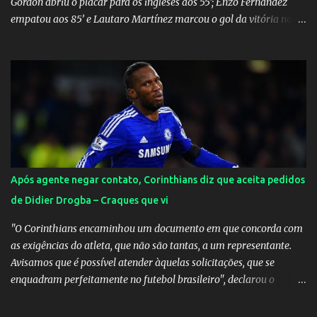
Gordon abriu o placar para os ingleses aos 55’; Enzo Fernández
empatou aos 85’ e Lautaro Martínez marcou o gol da vitória nos
acréscimos, com assistência de Messi). A Argentina enfrentará a
Espanha na final. Mick Jagger e seu filho brasileiro torceram pela
Inglaterra durante o jogo.
Após agente negar contato, Corinthians diz que aceita pedidos
de Didier Drogba – Craques que vi
"O Corinthians encaminhou um documento em que concorda com
as exigências do atleta, que não são tantas, a um representante.
Avisamos que é possível atender àquelas solicitações, que se
enquadram perfeitamente no futebol brasileiro", declarou o
diretor de futebol Flávio Adauto em entrevista coletiva neste
sábado. O que chama atenção é que também neste sábado o