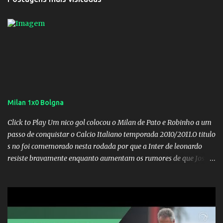
Milan 1x0 Bolgna
Click to Play Um nico gol colocou o Milan de Pato e Robinho a um
passo de conquistar o Calcio Italiano temporada 2010/2011.O titulo
s no foi comemorado nesta rodada por que a Inter de leonardo
resiste bravamente enquanto aumentam os rumores de que Jos
Mourinho, ex-melhor do mundo estaria voltandoa Italia e para
dirigir de novo a Internazionale.Na velha bota tudo parece
definido e tem o Milan como virtual campeao. ;