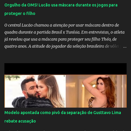
Orgulho da OMS! Lucão usa máscara durante os jogos para
proteger o filho
O central Lucão chamou a atenção por usar máscara dentro de
quadra durante a partida Brasil x Tunísia. Em entrevistas, o atleta
já revelou que usa a máscara para proteger seu filho Théo, de
quatro anos. A atitude do jogador da seleção brasileira de vôlei foi
muito elogiada pela galera. Fonte: Orgulho da OMS! Lucão usa
máscara durante os jogos para proteger o filho Brasil goleia a
China por 5 a 0 na estreia brasileira nas olimpíadas de Tóquio.
Marta marcou duas vezes, Debinha, Andressa Alves e Bia
Zaneratto foram autoras dos gols. Juliette, embaixadora
‎@Globoplay mandou um xero para as meninas e falou do seu
orgulho.
Modelo apontada como pivô da separação de Gusttavo Lima
rebate acusação