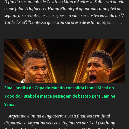
O fim do casamento de Gusttavo Lima e Andressa Suita está dando
o que falar. A influencer Huma Kimak foi apontada como pivô da
separação e rebateu as acusações em vídeo exclusivo enviado ao "A
Tarde é Sua". "Confesso que estou surpresa de estar aqui, nunca
pensei que um boato sem pé nem cabeça pudesse ter esse tipo de
proporção. Queria esclarecer que eu e Gusttavo nunca tivemos
nenhum tipo de contato, nem de fã porque sou fã dele", disse
Huma Kimak. A influencer também contou que recebe diversos
ataques na internet desde a época em que foi contratada para
fazer a divulgação de uma live do Gusttavo Lima em Manaus,
capital do Amazonas. "Fui até o local onde seria o show, divulguei
e no dia seguinte foi feita a live que eu não pude ir, porque estava
me sentindo mal", explicou Huma. A notícia da separação de
Final inédita da Copa do Mundo consolida Lionel Messi no
Gusttavo Lima e Andressa Suita foi divulgada no dia 9 de outubro.
Topo do Futebol e marca passagem de bastão para Lamine
A relação chegou ao fim após cinco anos e houve rumores de uma
Yamal
suposta traição do canto...
Argentina elimina a Inglaterra e vai à final: Na semifinal
disputada, a Argentina venceu a Inglaterra por 2 a 1 (Anthony