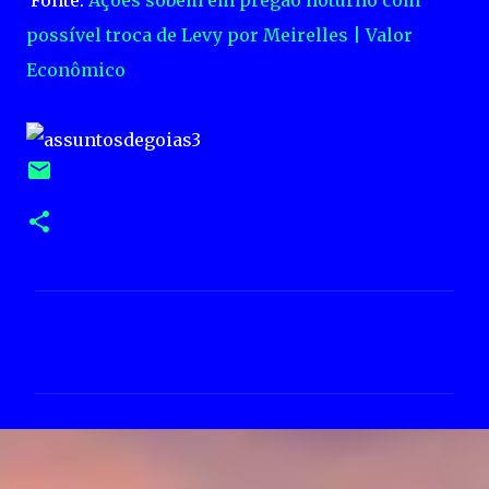
Fonte:
Ações sobem em pregão noturno com
possível troca de Levy por Meirelles | Valor
Econômico
C
o
m
e
n
t