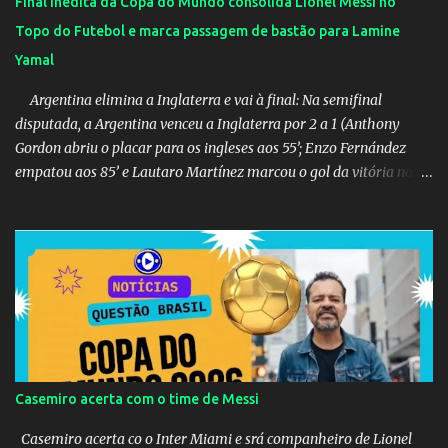
Final inédita da Copa do Mundo consolida Lionel Messi no
Topo do Futebol e marca passagem de bastão para Lamine
Yamal
Argentina elimina a Inglaterra e vai à final: Na semifinal
disputada, a Argentina venceu a Inglaterra por 2 a 1 (Anthony
Gordon abriu o placar para os ingleses aos 55’; Enzo Fernández
empatou aos 85’ e Lautaro Martínez marcou o gol da vitória nos
acréscimos, com assistência de Messi). A Argentina enfrentará a
Espanha na final. Mick Jagger e seu filho brasileiro torceram pela
Inglaterra durante o jogo.
Casemiro acerta com o time de Messi
Casemiro acerta co o Inter Miami e srá companheiro de Lionel