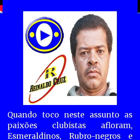
Quando toco neste assunto as
paixões clubistas afloram,
Esmeraldinos, Rubro-negros e