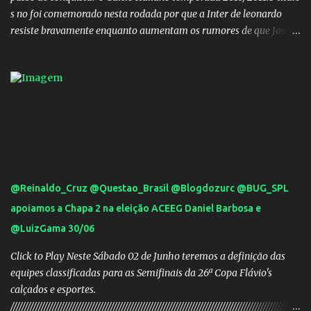
s no foi comemorado nesta rodada por que a Inter de leonardo
resiste bravamente enquanto aumentam os rumores de que Jos
Mourinho, ex-melhor do mundo estaria voltandoa Italia e para
dirigir de novo a Internazionale.Na velha bota tudo parece
definido e tem o Milan como virtual campeao. ;
@Reinaldo_Cruz @Questao_Brasil @Blogdozurc @BUG_SPL
apoiamos a Chapa 2 na eleição ACEEG Daniel Barbosa e
@LuizGama 30/06
Click to Play Neste Sábado 02 de Junho teremos a definição das
equipes classificadas para as Semifinais da 26ª Copa Flávio's
calçados e esportes.
////////////////////////////////////////////////////////////////////////////////////////////////////////