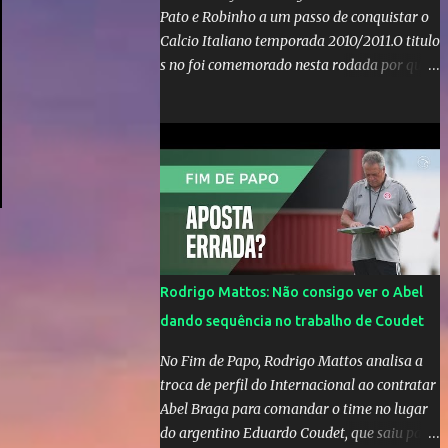
Pato e Robinho a um passo de conquistar o
Calcio Italiano temporada 2010/2011.O titulo
s no foi comemorado nesta rodada por que a
Inter de leonardo resiste bravamente
enquanto aumentam os rumores de que Jos
Mourinho, ex-melhor do mundo estaria
voltandoa Italia e para dirigir de novo a
Internazionale.Na velha bota tudo parece
definido e tem o Milan como virtual
campeao. ;
Rodrigo Mattos: Não consigo ver o Abel
dando sequência no trabalho de Coudet
No Fim de Papo, Rodrigo Mattos analisa a
troca de perfil do Internacional ao contratar
Abel Braga para comandar o time no lugar
do argentino Eduardo Coudet, que saiu para