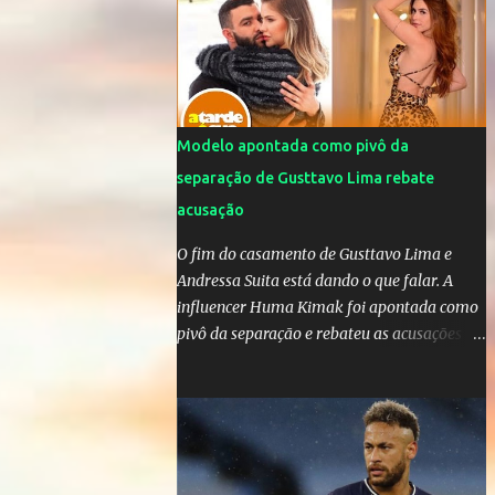
da OMS! Lucão usa máscara durante os
jogos para proteger o filho Brasil goleia a
China por 5 a 0 na estreia brasileira nas
olimpíadas de Tóquio. Marta marcou duas
vezes, Debinha, Andressa Alves e Bia
Zaneratto foram autoras dos gols. Juliette,
Modelo apontada como pivô da
embaixadora ‎@Globoplay mandou um xero
separação de Gusttavo Lima rebate
para as meninas e falou do seu orgulho.
acusação
O fim do casamento de Gusttavo Lima e
Andressa Suita está dando o que falar. A
influencer Huma Kimak foi apontada como
pivô da separação e rebateu as acusações
em vídeo exclusivo enviado ao "A Tarde é
Sua". "Confesso que estou surpresa de estar
aqui, nunca pensei que um boato sem pé
nem cabeça pudesse ter esse tipo de
proporção. Queria esclarecer que eu e
Gusttavo nunca tivemos nenhum tipo de