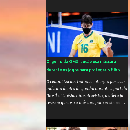
comandar o Celta de Vigo, na Espanha
Orgulho da OMS! Lucão usa máscara
durante os jogos para proteger o filho
O central Lucão chamou a atenção por usar
máscara dentro de quadra durante a partida
Brasil x Tunísia. Em entrevistas, o atleta já
revelou que usa a máscara para proteger seu
filho Théo, de quatro anos. A atitude do
jogador da seleção brasileira de vôlei foi
muito elogiada pela galera. Fonte: Orgulho