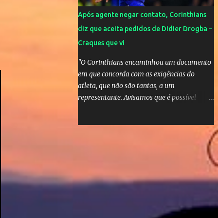
Após agente negar contato, Corinthians
diz que aceita pedidos de Didier Drogba –
Craques que vi
"O Corinthians encaminhou um documento
em que concorda com as exigências do
atleta, que não são tantas, a um
representante. Avisamos que é possível
atender àquelas solicitações, que se
enquadram perfeitamente no futebol
brasileiro", declarou o diretor de futebol
Flávio Adauto em entrevista coletiva neste
sábado. O que chama atenção é que
também neste sábado o empresário do
marfinense disse que nunca houve
negociação com o clube paulista. "Nós
jamais estivemos em contato com o
Corinthians. Temos que acabar com todos