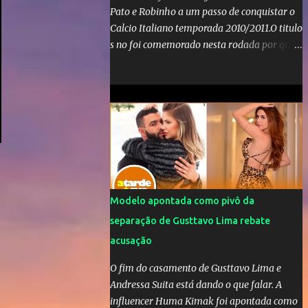
Pato e Robinho a um passo de conquistar o
Calcio Italiano temporada 2010/2011.O titulo
s no foi comemorado nesta rodada por que a
Inter de leonardo resiste bravamente
enquanto aumentam os rumores de que Jos
Mourinho, ex-melhor do mundo estaria
voltandoa Italia e para dirigir de novo a
Internazionale.Na velha bota tudo parece
definido e tem o Milan como virtual
campeao. ;
Modelo apontada como pivô da
separação de Gusttavo Lima rebate
acusação
O fim do casamento de Gusttavo Lima e
Andressa Suita está dando o que falar. A
influencer Huma Kimak foi apontada como