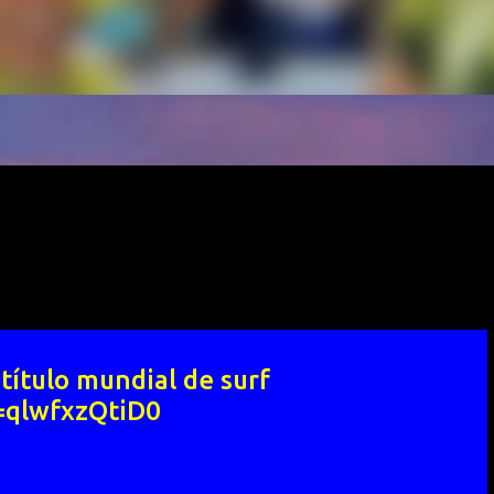
título mundial de surf
=qlwfxzQtiD0