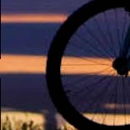
os rumores" , disse Tcherno Seydi, ao jornal
francês L'Équipe. Inicialmente, Adauto era
contrário à aposta em Drogba, reforço
vislumbrado pelo departamento de
marketing do Corinthians. Uma conversa
com o presidente Roberto de Andrade,
animado com a boa repercussão que a
possível chegada do atleta causou entre os
torcedores, fez com que ele mudasse a sua
opinião. Fonte: ESPN.com.br