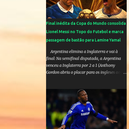
olimpíadas de Tóquio. Marta marcou duas
vezes, Debinha, Andressa Alves e Bia
Zaneratto foram autoras dos gols. Juliette,
Final inédita da Copa do Mundo consolida
embaixadora ‎@Globoplay mandou um xero
Lionel Messi no Topo do Futebol e marca
para as meninas e falou do seu orgulho.
passagem de bastão para Lamine Yamal
Argentina elimina a Inglaterra e vai à
final: Na semifinal disputada, a Argentina
venceu a Inglaterra por 2 a 1 (Anthony
Gordon abriu o placar para os ingleses aos
55’; Enzo Fernández empatou aos 85’ e
Lautaro Martínez marcou o gol da vitória
nos acréscimos, com assistência de Messi). A
Argentina enfrentará a Espanha na final.
Mick Jagger e seu filho brasileiro torceram
pela Inglaterra durante o jogo.