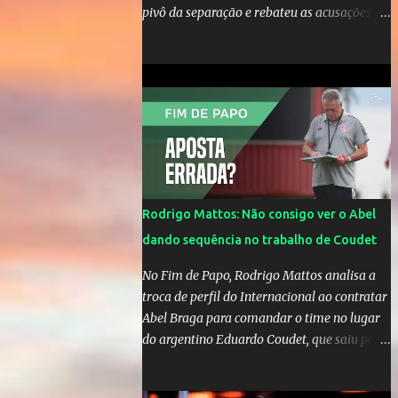
pivô da separação e rebateu as acusações
em vídeo exclusivo enviado ao "A Tarde é
Sua". "Confesso que estou surpresa de estar
aqui, nunca pensei que um boato sem pé
nem cabeça pudesse ter esse tipo de
proporção. Queria esclarecer que eu e
Gusttavo nunca tivemos nenhum tipo de
contato, nem de fã porque sou fã dele", disse
Huma Kimak. A influencer também contou
que recebe diversos ataques na internet
Rodrigo Mattos: Não consigo ver o Abel
desde a época em que foi contratada para
dando sequência no trabalho de Coudet
fazer a divulgação de uma live do Gusttavo
Lima em Manaus, capital do Amazonas. "Fui
No Fim de Papo, Rodrigo Mattos analisa a
até o local onde seria o show, divulguei e no
troca de perfil do Internacional ao contratar
dia seguinte foi feita a live que eu não pude
Abel Braga para comandar o time no lugar
ir, porque estava me sentindo mal", explicou
do argentino Eduardo Coudet, que saiu para
Huma. A notícia da separação de Gusttavo
comandar o Celta de Vigo, na Espanha
Lima e Andressa Suita foi divulgada no dia 9
de outubro. A relação chegou ao fim após