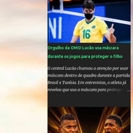
cinco anos e houve rumores de uma suposta
traição do canto...
Orgulho da OMS! Lucão usa máscara
durante os jogos para proteger o filho
O central Lucão chamou a atenção por usar
máscara dentro de quadra durante a partida
Brasil x Tunísia. Em entrevistas, o atleta já
revelou que usa a máscara para proteger seu
filho Théo, de quatro anos. A atitude do
jogador da seleção brasileira de vôlei foi
muito elogiada pela galera. Fonte: Orgulho
da OMS! Lucão usa máscara durante os
jogos para proteger o filho Brasil goleia a
China por 5 a 0 na estreia brasileira nas