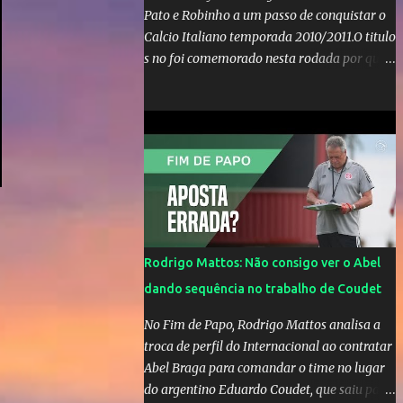
Pato e Robinho a um passo de conquistar o
Calcio Italiano temporada 2010/2011.O titulo
s no foi comemorado nesta rodada por que a
Inter de leonardo resiste bravamente
enquanto aumentam os rumores de que Jos
Mourinho, ex-melhor do mundo estaria
voltandoa Italia e para dirigir de novo a
Internazionale.Na velha bota tudo parece
definido e tem o Milan como virtual
campeao. ;
Rodrigo Mattos: Não consigo ver o Abel
dando sequência no trabalho de Coudet
No Fim de Papo, Rodrigo Mattos analisa a
troca de perfil do Internacional ao contratar
Abel Braga para comandar o time no lugar
do argentino Eduardo Coudet, que saiu para