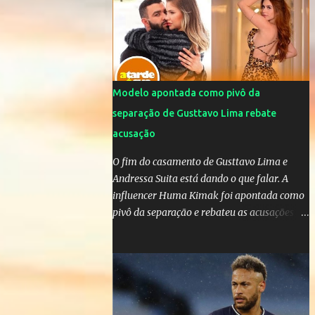
da OMS! Lucão usa máscara durante os
jogos para proteger o filho Brasil goleia a
China por 5 a 0 na estreia brasileira nas
olimpíadas de Tóquio. Marta marcou duas
vezes, Debinha, Andressa Alves e Bia
Zaneratto foram autoras dos gols. Juliette,
Modelo apontada como pivô da
embaixadora ‎@Globoplay mandou um xero
separação de Gusttavo Lima rebate
para as meninas e falou do seu orgulho.
acusação
O fim do casamento de Gusttavo Lima e
Andressa Suita está dando o que falar. A
influencer Huma Kimak foi apontada como
pivô da separação e rebateu as acusações
em vídeo exclusivo enviado ao "A Tarde é
Sua". "Confesso que estou surpresa de estar
aqui, nunca pensei que um boato sem pé
nem cabeça pudesse ter esse tipo de
proporção. Queria esclarecer que eu e
Gusttavo nunca tivemos nenhum tipo de