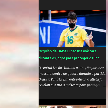
comandar o Celta de Vigo, na Espanha
Orgulho da OMS! Lucão usa máscara
durante os jogos para proteger o filho
O central Lucão chamou a atenção por usar
máscara dentro de quadra durante a partida
Brasil x Tunísia. Em entrevistas, o atleta já
revelou que usa a máscara para proteger seu
filho Théo, de quatro anos. A atitude do
jogador da seleção brasileira de vôlei foi
muito elogiada pela galera. Fonte: Orgulho