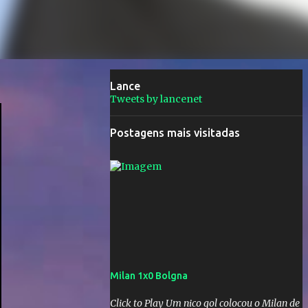
Lance
Tweets by lancenet
Postagens mais visitadas
Milan 1x0 Bolgna
Click to Play Um nico gol colocou o Milan de