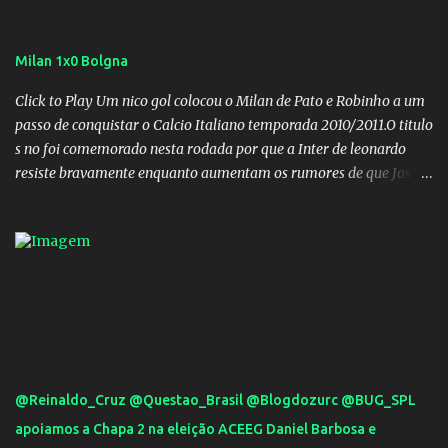
Milan 1x0 Bolgna
Click to Play Um nico gol colocou o Milan de Pato e Robinho a um
passo de conquistar o Calcio Italiano temporada 2010/2011.O titulo
s no foi comemorado nesta rodada por que a Inter de leonardo
resiste bravamente enquanto aumentam os rumores de que Jos
Mourinho, ex-melhor do mundo estaria voltandoa Italia e para
dirigir de novo a Internazionale.Na velha bota tudo parece
definido e tem o Milan como virtual campeao. ;
@Reinaldo_Cruz @Questao_Brasil @Blogdozurc @BUG_SPL
apoiamos a Chapa 2 na eleição ACEEG Daniel Barbosa e