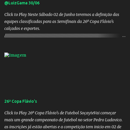
@LuizGama 30/06
Click to Play Neste Sábado 02 de Junho teremos a definição das
equipes classificadas para as Semifinais da 26ª Copa Flávio's
calçados e esportes.
////////////////////////////////////////////////////////////////////////////////////////////////////////
///// Chapa campeã. PRESIDENTE Nome: Daniel Rodrigues
Barbosa Veículo: UCG TV VICE-PRESIDENTE Nome: José Pereira
dos Santos Veículo: Rádio 730 TESOUREIRO Nome: Cleison
Teixeira dos Santos Veículo: Rádio 730 SECRETÁRIO Nome:
Robson Antônio Macedo Veículo: Jornal O Popular DIRETOR DE
PATRIMÔNIO Nome: Luis Carlos Alves Veículo: Fonte TV
CONSELHO FISCAL TITULARES: Membro 01: Nome: Evandro
Gomes Barros Veículo: Rádio 820 Membro 02: Nome: Teodoro de
Castro Lino Veículo: TV Anhanguera Membro 03: Nome: Adolfo
26ª Copa Flávio's
Campos Filho Veículo: Rádio Difusora SUPLENTES: Membro 01:
Nome: Victor Hugo de Araújo Veículo: Equipe do Mané Membro
Click to Play 26ª Copa Flávio's de Futebol SoçayteVai começar
02: Nome: Custódio Ricardo soares Teixeira Veículo: Rádio ...
mais um grande campeonato de futebol no setor Pedro Ludovico.
as inscrições já estão abertas e a competição tem inicio em 02 de