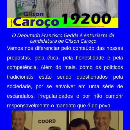
O Deputado Francisco Gedda é entusiasta da
candidatura de Gilson Caroço
Vamos nos diferenciar pelo conteúdo das nossas
propostas, pela ética, pela honestidade e pela
competência. Além do mais, como os políticos
tradicionais estão sendo questionados pela
sociedade, por se envolver em uma série de
escândalos, irregularidades e por não cumprir
responsavelmente o mandato que é do povo.