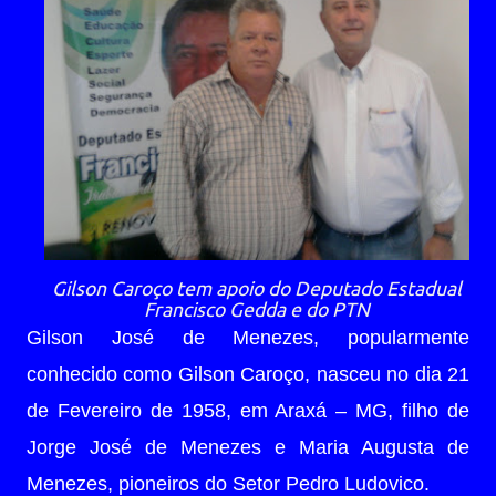
Gilson Caroço tem apoio do Deputado Estadual
Francisco Gedda e do PTN
Gilson José de Menezes, popularmente
conhecido como Gilson Caroço, nasceu no dia 21
de Fevereiro de 1958, em Araxá – MG, filho de
Jorge José de Menezes e Maria Augusta de
Menezes, pioneiros do Setor Pedro Ludovico.