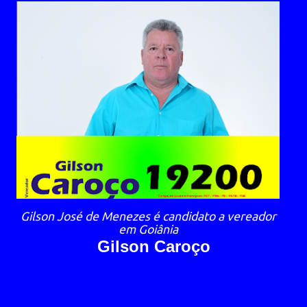
Gilson José de Menezes é candidato a vereador
em Goiânia
Gilson Caroço