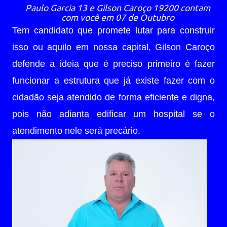
Paulo Garcia 13 e Gilson Caroço 19200 contam
com você em 07 de Outubro
Tem candidato que promete lutar para construir
isso ou aquilo em nossa capital, Gilson Caroço
defende a ideia que é preciso primeiro é fazer
funcionar a estrutura que já existe fazer com o
cidadão seja atendido de forma eficiente e digna,
pois não adianta edificar um hospital se o
atendimento nele será precário.