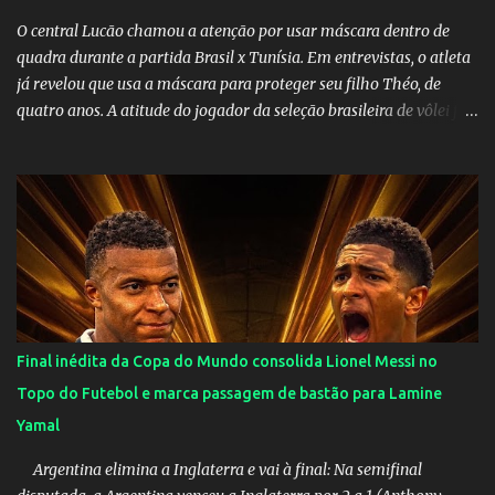
O central Lucão chamou a atenção por usar máscara dentro de
quadra durante a partida Brasil x Tunísia. Em entrevistas, o atleta
já revelou que usa a máscara para proteger seu filho Théo, de
quatro anos. A atitude do jogador da seleção brasileira de vôlei foi
muito elogiada pela galera. Fonte: Orgulho da OMS! Lucão usa
máscara durante os jogos para proteger o filho Brasil goleia a
China por 5 a 0 na estreia brasileira nas olimpíadas de Tóquio.
Marta marcou duas vezes, Debinha, Andressa Alves e Bia
Zaneratto foram autoras dos gols. Juliette, embaixadora
‎@Globoplay mandou um xero para as meninas e falou do seu
orgulho.
Final inédita da Copa do Mundo consolida Lionel Messi no
Topo do Futebol e marca passagem de bastão para Lamine
Yamal
Argentina elimina a Inglaterra e vai à final: Na semifinal