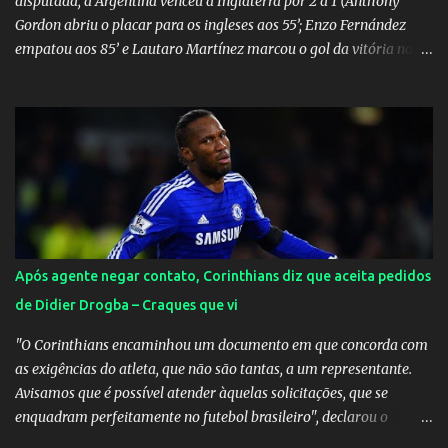
disputada, a Argentina venceu a Inglaterra por 2 a 1 (Anthony
Gordon abriu o placar para os ingleses aos 55’; Enzo Fernández
empatou aos 85’ e Lautaro Martínez marcou o gol da vitória nos
acréscimos, com assistência de Messi). A Argentina enfrentará a
Espanha na final. Mick Jagger e seu filho brasileiro torceram pela
Inglaterra durante o jogo.
Após agente negar contato, Corinthians diz que aceita pedidos
de Didier Drogba – Craques que vi
"O Corinthians encaminhou um documento em que concorda com
as exigências do atleta, que não são tantas, a um representante.
Avisamos que é possível atender àquelas solicitações, que se
enquadram perfeitamente no futebol brasileiro", declarou o
diretor de futebol Flávio Adauto em entrevista coletiva neste