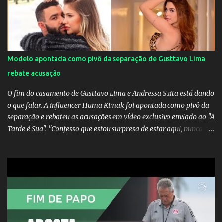
Modelo apontada como pivô da separação de Gusttavo Lima
rebate acusação
O fim do casamento de Gusttavo Lima e Andressa Suita está dando
o que falar. A influencer Huma Kimak foi apontada como pivô da
separação e rebateu as acusações em vídeo exclusivo enviado ao "A
Tarde é Sua". "Confesso que estou surpresa de estar aqui, nunca
pensei que um boato sem pé nem cabeça pudesse ter esse tipo de
proporção. Queria esclarecer que eu e Gusttavo nunca tivemos
nenhum tipo de contato, nem de fã porque sou fã dele", disse
Huma Kimak. A influencer também contou que recebe diversos
ataques na internet desde a época em que foi contratada para
fazer a divulgação de uma live do Gusttavo Lima em Manaus,
capital do Amazonas. "Fui até o local onde seria o show, divulguei