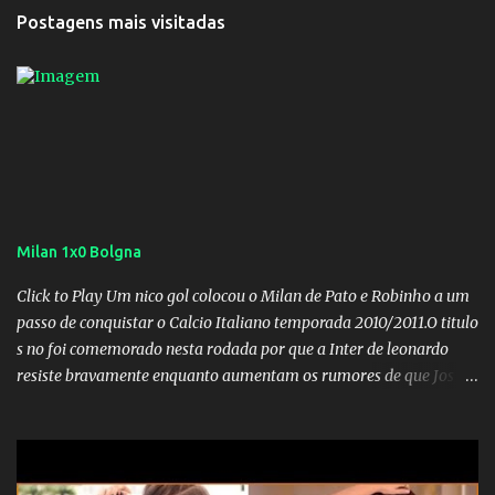
Postagens mais visitadas
Milan 1x0 Bolgna
Click to Play Um nico gol colocou o Milan de Pato e Robinho a um
passo de conquistar o Calcio Italiano temporada 2010/2011.O titulo
s no foi comemorado nesta rodada por que a Inter de leonardo
resiste bravamente enquanto aumentam os rumores de que Jos
Mourinho, ex-melhor do mundo estaria voltandoa Italia e para
dirigir de novo a Internazionale.Na velha bota tudo parece
definido e tem o Milan como virtual campeao. ;