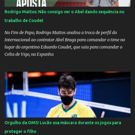
e no dia seguinte foi feita a live que eu não pude ir, porque estava
me sentindo mal", explicou Huma. A notícia da separação de
Rodrigo Mattos: Não consigo ver o Abel dando sequência no
Gusttavo Lima e Andressa Suita foi divulgada no dia 9 de outubro.
trabalho de Coudet
A relação chegou ao fim após cinco anos e houve rumores de uma
suposta traição do canto...
No Fim de Papo, Rodrigo Mattos analisa a troca de perfil do
Internacional ao contratar Abel Braga para comandar o time no
lugar do argentino Eduardo Coudet, que saiu para comandar o
Celta de Vigo, na Espanha
Orgulho da OMS! Lucão usa máscara durante os jogos para
proteger o filho