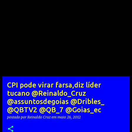
CPI pode virar farsa,diz líder
tucano @Reinaldo_Cruz
@assuntosdegoias @Dribles_
@QBTV2 @QB_7 @Goias_ec
postado por
Reinaldo Cruz
em
maio 26, 2012