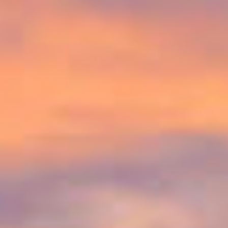
á
r
i
o
s