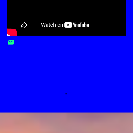
C
o
m
e
n
t