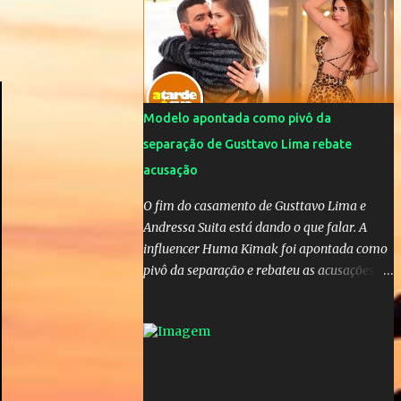
da OMS! Lucão usa máscara durante os
jogos para proteger o filho Brasil goleia a
China por 5 a 0 na estreia brasileira nas
olimpíadas de Tóquio. Marta marcou duas
vezes, Debinha, Andressa Alves e Bia
Zaneratto foram autoras dos gols. Juliette,
Modelo apontada como pivô da
embaixadora ‎@Globoplay mandou um xero
separação de Gusttavo Lima rebate
para as meninas e falou do seu orgulho.
acusação
O fim do casamento de Gusttavo Lima e
Andressa Suita está dando o que falar. A
influencer Huma Kimak foi apontada como
pivô da separação e rebateu as acusações
em vídeo exclusivo enviado ao "A Tarde é
Sua". "Confesso que estou surpresa de estar
aqui, nunca pensei que um boato sem pé
nem cabeça pudesse ter esse tipo de
proporção. Queria esclarecer que eu e
Gusttavo nunca tivemos nenhum tipo de