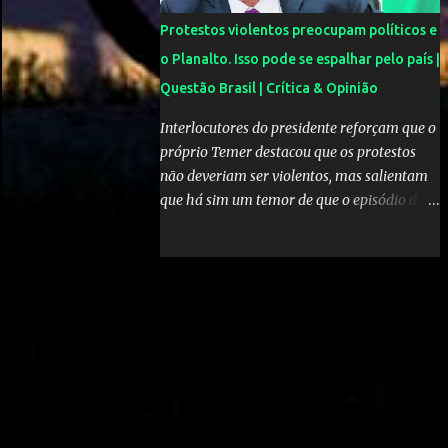
pagode e um show de Suel e do cantor
Protestos violentos preocupam políticos e
pernambucano Robinho, que aparecem num
o Planalto. Isso pode se espalhar pelo país |
registro no resort, e também de Anchietx. De
Questão Brasil | Crítica & Opinião
Mangaratiba, os cantores ainda seguiram
para Campo Grande, onde se apresentaram
Interlocutores do presidente reforçam que o
numa casa de show no bairro da Zona Oeste
próprio Temer destacou que os protestos
do Rio. As moças foram convidadas por
não deveriam ser violentos, mas salientam
Neymar através das redes sociais. O jogador
que há sim um temor de que o episódio de
faz questão de pagar as estadias delas e
hoje possa inflar os atos que estão sendo
também as passagens. A exigência é sempre
convocados para o dia 4 Fonte: Protestos
a mesma: não postar ou falar nada sobre.
preocupam Planalto - Política - Estadão
Celulares, aliás, são proibidos nas festas....