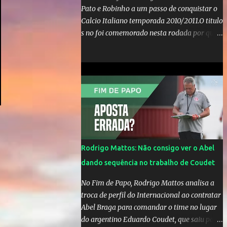
Pato e Robinho a um passo de conquistar o
Calcio Italiano temporada 2010/2011.O titulo
s no foi comemorado nesta rodada por que a
Inter de leonardo resiste bravamente
enquanto aumentam os rumores de que Jos
Mourinho, ex-melhor do mundo estaria
voltandoa Italia e para dirigir de novo a
Internazionale.Na velha bota tudo parece
definido e tem o Milan como virtual
campeao. ;
Rodrigo Mattos: Não consigo ver o Abel
dando sequência no trabalho de Coudet
No Fim de Papo, Rodrigo Mattos analisa a
troca de perfil do Internacional ao contratar
Abel Braga para comandar o time no lugar
do argentino Eduardo Coudet, que saiu para