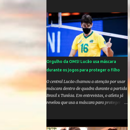
comandar o Celta de Vigo, na Espanha
Orgulho da OMS! Lucão usa máscara
durante os jogos para proteger o filho
O central Lucão chamou a atenção por usar
máscara dentro de quadra durante a partida
Brasil x Tunísia. Em entrevistas, o atleta já
revelou que usa a máscara para proteger seu
filho Théo, de quatro anos. A atitude do
jogador da seleção brasileira de vôlei foi
muito elogiada pela galera. Fonte: Orgulho