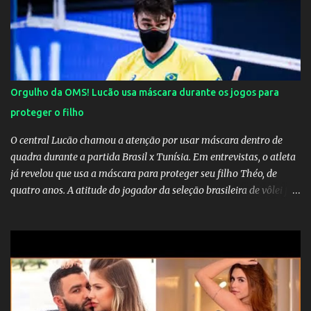
Orgulho da OMS! Lucão usa máscara durante os jogos para
proteger o filho
O central Lucão chamou a atenção por usar máscara dentro de
quadra durante a partida Brasil x Tunísia. Em entrevistas, o atleta
já revelou que usa a máscara para proteger seu filho Théo, de
quatro anos. A atitude do jogador da seleção brasileira de vôlei foi
muito elogiada pela galera. Fonte: Orgulho da OMS! Lucão usa
máscara durante os jogos para proteger o filho Brasil goleia a
China por 5 a 0 na estreia brasileira nas olimpíadas de Tóquio.
Marta marcou duas vezes, Debinha, Andressa Alves e Bia
Zaneratto foram autoras dos gols. Juliette, embaixadora
‎@Globoplay mandou um xero para as meninas e falou do seu
orgulho.