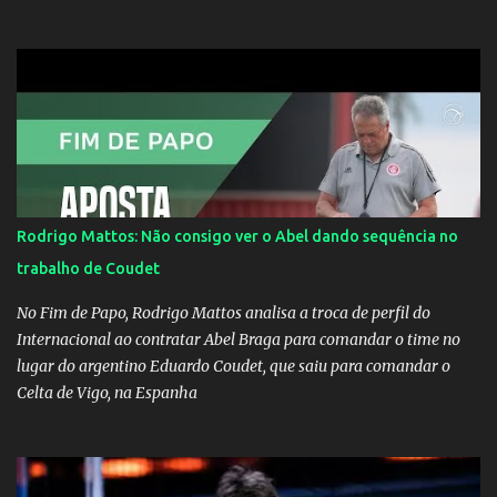
Mourinho, ex-melhor do mundo estaria voltandoa Italia e para
dirigir de novo a Internazionale.Na velha bota tudo parece
definido e tem o Milan como virtual campeao. ;
Rodrigo Mattos: Não consigo ver o Abel dando sequência no
trabalho de Coudet
No Fim de Papo, Rodrigo Mattos analisa a troca de perfil do
Internacional ao contratar Abel Braga para comandar o time no
lugar do argentino Eduardo Coudet, que saiu para comandar o
Celta de Vigo, na Espanha