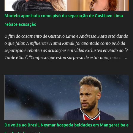
Modelo apontada como pivô da separação de Gusttavo Lima
rebate acusação
O fim do casamento de Gusttavo Lima e Andressa Suita está dando
o que falar. A influencer Huma Kimak foi apontada como pivô da
separação e rebateu as acusações em vídeo exclusivo enviado ao "A
Tarde é Sua". "Confesso que estou surpresa de estar aqui, nunca
pensei que um boato sem pé nem cabeça pudesse ter esse tipo de
proporção. Queria esclarecer que eu e Gusttavo nunca tivemos
nenhum tipo de contato, nem de fã porque sou fã dele", disse
Huma Kimak. A influencer também contou que recebe diversos
ataques na internet desde a época em que foi contratada para
fazer a divulgação de uma live do Gusttavo Lima em Manaus,
capital do Amazonas. "Fui até o local onde seria o show, divulguei
e no dia seguinte foi feita a live que eu não pude ir, porque estava
me sentindo mal", explicou Huma. A notícia da separação de
De volta ao Brasil, Neymar hospeda beldades em Mangaratiba e
Gusttavo Lima e Andressa Suita foi divulgada no dia 9 de outubro.