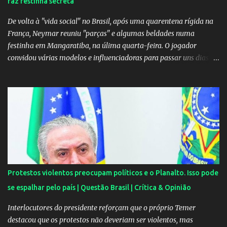
faz festinha secreta
A relação chegou ao fim após cinco anos e houve rumores de uma
suposta traição do canto...
De volta à "vida social" no Brasil, após uma quarentena rígida na
França, Neymar reuniu "parças" e algumas beldades numa
festinha em Mangaratiba, na úlima quarta-feira. O jogador
convidou várias modelos e influenciadoras para passar uns dias
por lá. As moças, todas lindas, chegaram em Angra dos Reis na
tarde de quarta-feira e estão hospedadas num resort localizado
dentro do condomínio onde fica a mansão do craque do PSG.
Segundo uma fonte do EXTRA, a festa aconteceu ao som de muito
pagode e um show de Suel e do cantor pernambucano Robinho,
que aparecem num registro no resort, e também de Anchietx. De
Mangaratiba, os cantores ainda seguiram para Campo Grande,
onde se apresentaram numa casa de show no bairro da Zona
Oeste do Rio. As moças foram convidadas por Neymar através das
Protestos violentos preocupam políticos e o Planalto. Isso pode
redes sociais. O jogador faz questão de pagar as estadias delas e
se espalhar pelo país | Questão Brasil | Crítica & Opinião
também as passagens. A exigência é sempre a mesma: não postar
ou falar nada sobre. Celulares, aliás, são proibidos nas festas....
Interlocutores do presidente reforçam que o próprio Temer
destacou que os protestos não deveriam ser violentos, mas