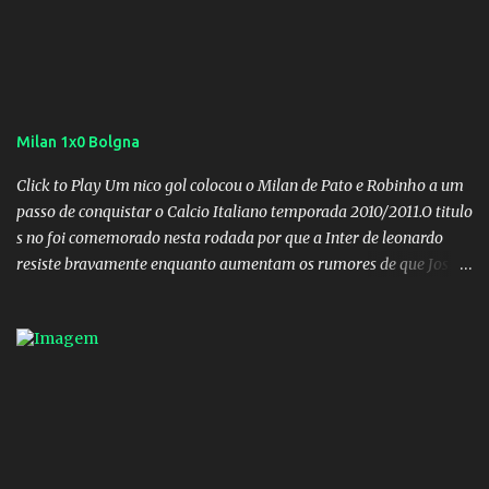
Milan 1x0 Bolgna
Click to Play Um nico gol colocou o Milan de Pato e Robinho a um
passo de conquistar o Calcio Italiano temporada 2010/2011.O titulo
s no foi comemorado nesta rodada por que a Inter de leonardo
resiste bravamente enquanto aumentam os rumores de que Jos
Mourinho, ex-melhor do mundo estaria voltandoa Italia e para
dirigir de novo a Internazionale.Na velha bota tudo parece
definido e tem o Milan como virtual campeao. ;