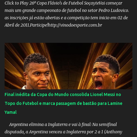
Nome: Victor Hugo de Araújo Veículo: Equipe do Mané Membro
Click to Play 26ª Copa Flávio's de Futebol SoçayteVai começar
02: Nome: Custódio Ricardo soares Teixeira Veículo: Rádio ...
mais um grande campeonato de futebol no setor Pedro Ludovico.
as inscrições já estão abertas e a competição tem inicio em 02 de
Abril de 2011.Participe!http://vinodoesporte.com.br
Final inédita da Copa do Mundo consolida Lionel Messi no
Topo do Futebol e marca passagem de bastão para Lamine
Yamal
Argentina elimina a Inglaterra e vai à final: Na semifinal
disputada, a Argentina venceu a Inglaterra por 2 a 1 (Anthony