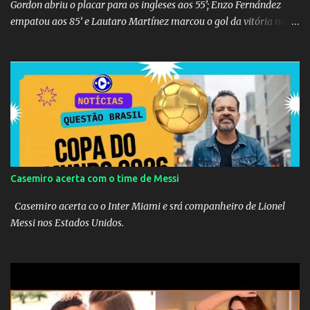
Gordon abriu o placar para os ingleses aos 55’; Enzo Fernández
empatou aos 85’ e Lautaro Martínez marcou o gol da vitória nos
acréscimos, com assistência de Messi). A Argentina enfrentará a
Espanha na final. Mick Jagger e seu filho brasileiro torceram pela
Inglaterra durante o jogo.
Casemiro acerta com o time de Messi
Casemiro acerta co o Inter Miami e srá companheiro de Lionel
Messi nos Estados Unidos.