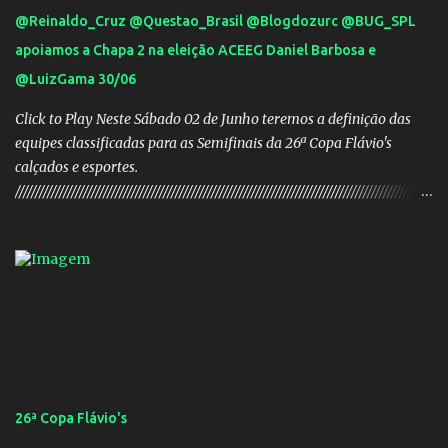
@Reinaldo_Cruz @Questao_Brasil @Blogdozurc @BUG_SPL
apoiamos a Chapa 2 na eleição ACEEG Daniel Barbosa e
@LuizGama 30/06
Click to Play Neste Sábado 02 de Junho teremos a definição das
equipes classificadas para as Semifinais da 26ª Copa Flávio's
calçados e esportes.
////////////////////////////////////////////////////////////////////////////////////////////////////////
///// Chapa campeã. PRESIDENTE Nome: Daniel Rodrigues
Barbosa Veículo: UCG TV VICE-PRESIDENTE Nome: José Pereira
dos Santos Veículo: Rádio 730 TESOUREIRO Nome: Cleison
Teixeira dos Santos Veículo: Rádio 730 SECRETÁRIO Nome:
Robson Antônio Macedo Veículo: Jornal O Popular DIRETOR DE
PATRIMÔNIO Nome: Luis Carlos Alves Veículo: Fonte TV
CONSELHO FISCAL TITULARES: Membro 01: Nome: Evandro
Gomes Barros Veículo: Rádio 820 Membro 02: Nome: Teodoro de
Castro Lino Veículo: TV Anhanguera Membro 03: Nome: Adolfo
26ª Copa Flávio's
Campos Filho Veículo: Rádio Difusora SUPLENTES: Membro 01: