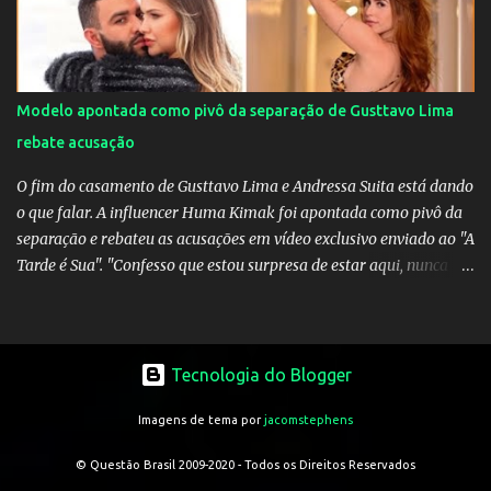
Modelo apontada como pivô da separação de Gusttavo Lima
rebate acusação
O fim do casamento de Gusttavo Lima e Andressa Suita está dando
o que falar. A influencer Huma Kimak foi apontada como pivô da
separação e rebateu as acusações em vídeo exclusivo enviado ao "A
Tarde é Sua". "Confesso que estou surpresa de estar aqui, nunca
pensei que um boato sem pé nem cabeça pudesse ter esse tipo de
proporção. Queria esclarecer que eu e Gusttavo nunca tivemos
nenhum tipo de contato, nem de fã porque sou fã dele", disse
Huma Kimak. A influencer também contou que recebe diversos
Tecnologia do Blogger
ataques na internet desde a época em que foi contratada para
Imagens de tema por
jacomstephens
fazer a divulgação de uma live do Gusttavo Lima em Manaus,
capital do Amazonas. "Fui até o local onde seria o show, divulguei
© Questão Brasil 2009-2020 - Todos os Direitos Reservados
e no dia seguinte foi feita a live que eu não pude ir, porque estava