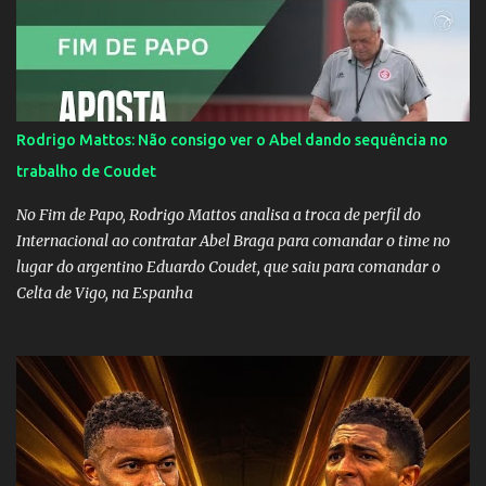
ataques na internet desde a época em que foi contratada para
fazer a divulgação de uma live do Gusttavo Lima em Manaus,
capital do Amazonas. "Fui até o local onde seria o show, divulguei
e no dia seguinte foi feita a live que eu não pude ir, porque estava
me sentindo mal", explicou Huma. A notícia da separação de
Rodrigo Mattos: Não consigo ver o Abel dando sequência no
Gusttavo Lima e Andressa Suita foi divulgada no dia 9 de outubro.
trabalho de Coudet
A relação chegou ao fim após cinco anos e houve rumores de uma
suposta traição do canto...
No Fim de Papo, Rodrigo Mattos analisa a troca de perfil do
Internacional ao contratar Abel Braga para comandar o time no
lugar do argentino Eduardo Coudet, que saiu para comandar o
Celta de Vigo, na Espanha