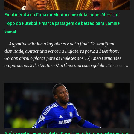
Final inédita da Copa do Mundo consolida Lionel Messi no
Topo do Futebol e marca passagem de bastão para Lamine
Yamal
Argentina elimina a Inglaterra e vai à final: Na semifinal
disputada, a Argentina venceu a Inglaterra por 2 a 1 (Anthony
Gordon abriu o placar para os ingleses aos 55’; Enzo Fernández
empatou aos 85’ e Lautaro Martínez marcou o gol da vitória nos
acréscimos, com assistência de Messi). A Argentina enfrentará a
Espanha na final. Mick Jagger e seu filho brasileiro torceram pela
Inglaterra durante o jogo.
Após agente negar contato, Corinthians diz que aceita pedidos