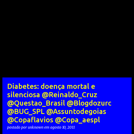
Diabetes: doença mortal e
silenciosa @Reinaldo_Cruz
@Questao_Brasil @Blogdozurc
@BUG_SPL @Assuntodegoias
@Copaflavios @Copa_aespl
postado por
unknown
em
agosto 10, 2011