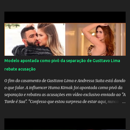
Mourinho, ex-melhor do mundo estaria voltandoa Italia e para
dirigir de novo a Internazionale.Na velha bota tudo parece
definido e tem o Milan como virtual campeao. ;
Modelo apontada como pivô da separação de Gusttavo Lima
rebate acusação
O fim do casamento de Gusttavo Lima e Andressa Suita está dando
o que falar. A influencer Huma Kimak foi apontada como pivô da
separação e rebateu as acusações em vídeo exclusivo enviado ao "A
Tarde é Sua". "Confesso que estou surpresa de estar aqui, nunca
pensei que um boato sem pé nem cabeça pudesse ter esse tipo de
proporção. Queria esclarecer que eu e Gusttavo nunca tivemos
nenhum tipo de contato, nem de fã porque sou fã dele", disse
Huma Kimak. A influencer também contou que recebe diversos