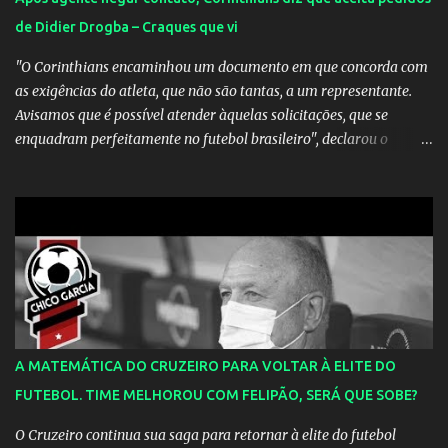
de Didier Drogba – Craques que vi
"O Corinthians encaminhou um documento em que concorda com
as exigências do atleta, que não são tantas, a um representante.
Avisamos que é possível atender àquelas solicitações, que se
enquadram perfeitamente no futebol brasileiro", declarou o
diretor de futebol Flávio Adauto em entrevista coletiva neste
sábado. O que chama atenção é que também neste sábado o
empresário do marfinense disse que nunca houve negociação com
o clube paulista. "Nós jamais estivemos em contato com o
Corinthians. Temos que acabar com todos os rumores" , disse
Tcherno Seydi, ao jornal francês L'Équipe. Inicialmente, Adauto
era contrário à aposta em Drogba, reforço vislumbrado pelo
departamento de marketing do Corinthians. Uma conversa com o
presidente Roberto de Andrade, animado com a boa repercussão
A MATEMÁTICA DO CRUZEIRO PARA VOLTAR À ELITE DO
que a possível chegada do atleta causou entre os torcedores, fez
FUTEBOL. TIME MELHOROU COM FELIPÃO, SERÁ QUE SOBE?
com que ele mudasse a sua opinião. Fonte: ESPN.com.br
O Cruzeiro continua sua saga para retornar à elite do futebol