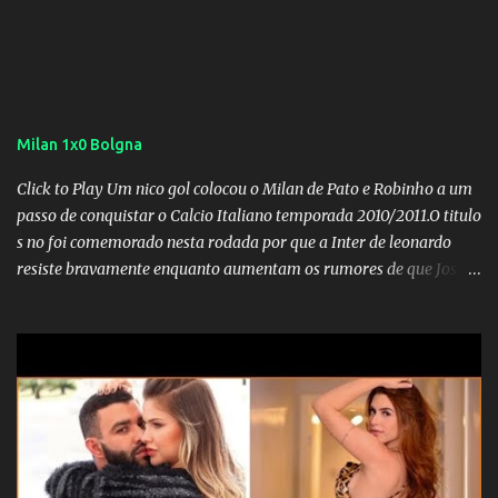
Milan 1x0 Bolgna
Click to Play Um nico gol colocou o Milan de Pato e Robinho a um
passo de conquistar o Calcio Italiano temporada 2010/2011.O titulo
s no foi comemorado nesta rodada por que a Inter de leonardo
resiste bravamente enquanto aumentam os rumores de que Jos
Mourinho, ex-melhor do mundo estaria voltandoa Italia e para
dirigir de novo a Internazionale.Na velha bota tudo parece
definido e tem o Milan como virtual campeao. ;