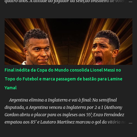
quatro anos. A atitude do jogador da seleção brasileira de vôlei foi
muito elogiada pela galera. Fonte: Orgulho da OMS! Lucão usa
máscara durante os jogos para proteger o filho Brasil goleia a
China por 5 a 0 na estreia brasileira nas olimpíadas de Tóquio.
Marta marcou duas vezes, Debinha, Andressa Alves e Bia
Zaneratto foram autoras dos gols. Juliette, embaixadora
‎@Globoplay mandou um xero para as meninas e falou do seu
orgulho.
Final inédita da Copa do Mundo consolida Lionel Messi no
Topo do Futebol e marca passagem de bastão para Lamine
Yamal
Argentina elimina a Inglaterra e vai à final: Na semifinal
disputada, a Argentina venceu a Inglaterra por 2 a 1 (Anthony
Gordon abriu o placar para os ingleses aos 55’; Enzo Fernández
empatou aos 85’ e Lautaro Martínez marcou o gol da vitória nos
acréscimos, com assistência de Messi). A Argentina enfrentará a
Espanha na final. Mick Jagger e seu filho brasileiro torceram pela