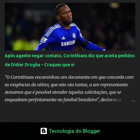
Inglaterra durante o jogo.
Após agente negar contato, Corinthians diz que aceita pedidos
de Didier Drogba – Craques que vi
"O Corinthians encaminhou um documento em que concorda com
as exigências do atleta, que não são tantas, a um representante.
Avisamos que é possível atender àquelas solicitações, que se
enquadram perfeitamente no futebol brasileiro", declarou o
diretor de futebol Flávio Adauto em entrevista coletiva neste
sábado. O que chama atenção é que também neste sábado o
empresário do marfinense disse que nunca houve negociação com
o clube paulista. "Nós jamais estivemos em contato com o
Tecnologia do Blogger
Corinthians. Temos que acabar com todos os rumores" , disse