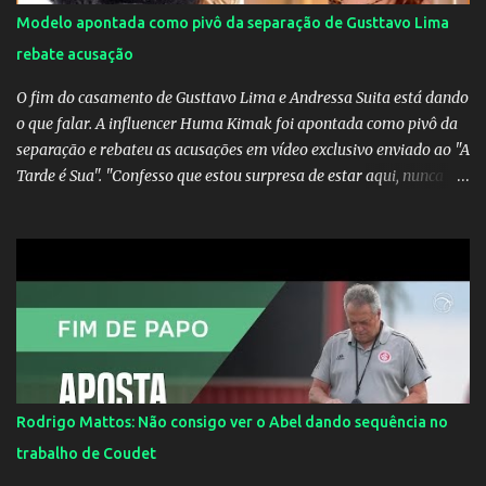
Modelo apontada como pivô da separação de Gusttavo Lima
rebate acusação
O fim do casamento de Gusttavo Lima e Andressa Suita está dando
o que falar. A influencer Huma Kimak foi apontada como pivô da
separação e rebateu as acusações em vídeo exclusivo enviado ao "A
Tarde é Sua". "Confesso que estou surpresa de estar aqui, nunca
pensei que um boato sem pé nem cabeça pudesse ter esse tipo de
proporção. Queria esclarecer que eu e Gusttavo nunca tivemos
nenhum tipo de contato, nem de fã porque sou fã dele", disse
Huma Kimak. A influencer também contou que recebe diversos
ataques na internet desde a época em que foi contratada para
fazer a divulgação de uma live do Gusttavo Lima em Manaus,
capital do Amazonas. "Fui até o local onde seria o show, divulguei
e no dia seguinte foi feita a live que eu não pude ir, porque estava
me sentindo mal", explicou Huma. A notícia da separação de
Rodrigo Mattos: Não consigo ver o Abel dando sequência no
Gusttavo Lima e Andressa Suita foi divulgada no dia 9 de outubro.
trabalho de Coudet
A relação chegou ao fim após cinco anos e houve rumores de uma