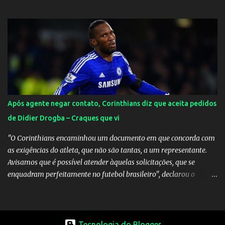
acréscimos, com assistência de Messi). A Argentina enfrentará a
Espanha na final. Mick Jagger e seu filho brasileiro torceram pela
Inglaterra durante o jogo.
Após agente negar contato, Corinthians diz que aceita pedidos
de Didier Drogba – Craques que vi
"O Corinthians encaminhou um documento em que concorda com
as exigências do atleta, que não são tantas, a um representante.
Avisamos que é possível atender àquelas solicitações, que se
enquadram perfeitamente no futebol brasileiro", declarou o
diretor de futebol Flávio Adauto em entrevista coletiva neste
sábado. O que chama atenção é que também neste sábado o
empresário do marfinense disse que nunca houve negociação com
o clube paulista. "Nós jamais estivemos em contato com o
Tecnologia do Blogger