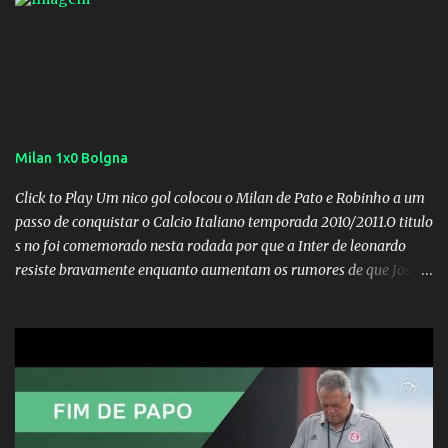
Milan 1x0 Bolgna
Click to Play Um nico gol colocou o Milan de Pato e Robinho a um
passo de conquistar o Calcio Italiano temporada 2010/2011.O titulo
s no foi comemorado nesta rodada por que a Inter de leonardo
resiste bravamente enquanto aumentam os rumores de que Jos
Mourinho, ex-melhor do mundo estaria voltandoa Italia e para
dirigir de novo a Internazionale.Na velha bota tudo parece
definido e tem o Milan como virtual campeao. ;