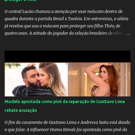
O central Lucão chamou a atenção por usar máscara dentro de
quadra durante a partida Brasil x Tunísia. Em entrevistas, o atleta
já revelou que usa a máscara para proteger seu filho Théo, de
quatro anos. A atitude do jogador da seleção brasileira de vôlei foi
muito elogiada pela galera. Fonte: Orgulho da OMS! Lucão usa
máscara durante os jogos para proteger o filho Brasil goleia a
China por 5 a 0 na estreia brasileira nas olimpíadas de Tóquio.
Marta marcou duas vezes, Debinha, Andressa Alves e Bia
Zaneratto foram autoras dos gols. Juliette, embaixadora
‎@Globoplay mandou um xero para as meninas e falou do seu
orgulho.
Modelo apontada como pivô da separação de Gusttavo Lima
rebate acusação
O fim do casamento de Gusttavo Lima e Andressa Suita está dando
o que falar. A influencer Huma Kimak foi apontada como pivô da