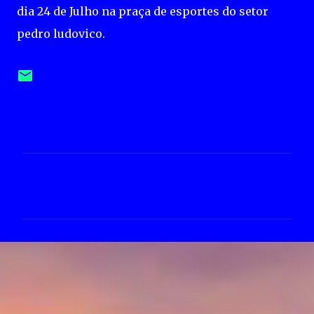
dia 24 de Julho na praça de esportes do setor
pedro ludovico.
C
o
m
e
n
t
á
r