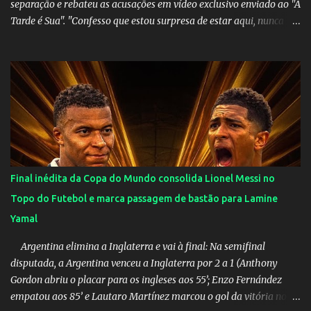
separação e rebateu as acusações em vídeo exclusivo enviado ao "A
Tarde é Sua". "Confesso que estou surpresa de estar aqui, nunca
pensei que um boato sem pé nem cabeça pudesse ter esse tipo de
proporção. Queria esclarecer que eu e Gusttavo nunca tivemos
nenhum tipo de contato, nem de fã porque sou fã dele", disse
Huma Kimak. A influencer também contou que recebe diversos
ataques na internet desde a época em que foi contratada para
fazer a divulgação de uma live do Gusttavo Lima em Manaus,
capital do Amazonas. "Fui até o local onde seria o show, divulguei
e no dia seguinte foi feita a live que eu não pude ir, porque estava
me sentindo mal", explicou Huma. A notícia da separação de
Final inédita da Copa do Mundo consolida Lionel Messi no
Gusttavo Lima e Andressa Suita foi divulgada no dia 9 de outubro.
Topo do Futebol e marca passagem de bastão para Lamine
A relação chegou ao fim após cinco anos e houve rumores de uma
Yamal
suposta traição do canto...
Argentina elimina a Inglaterra e vai à final: Na semifinal
disputada, a Argentina venceu a Inglaterra por 2 a 1 (Anthony
Gordon abriu o placar para os ingleses aos 55’; Enzo Fernández
empatou aos 85’ e Lautaro Martínez marcou o gol da vitória nos