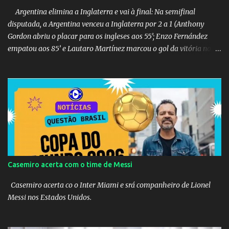
Argentina elimina a Inglaterra e vai à final: Na semifinal
disputada, a Argentina venceu a Inglaterra por 2 a 1 (Anthony
Gordon abriu o placar para os ingleses aos 55’; Enzo Fernández
empatou aos 85’ e Lautaro Martínez marcou o gol da vitória nos
acréscimos, com assistência de Messi). A Argentina enfrentará a
Espanha na final. Mick Jagger e seu filho brasileiro torceram pela
Inglaterra durante o jogo.
Casemiro acerta com o time de Messi
Casemiro acerta co o Inter Miami e srá companheiro de Lionel
Messi nos Estados Unidos.