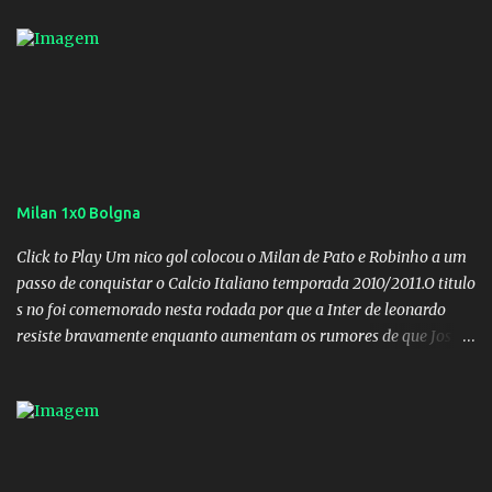
Milan 1x0 Bolgna
Click to Play Um nico gol colocou o Milan de Pato e Robinho a um
passo de conquistar o Calcio Italiano temporada 2010/2011.O titulo
s no foi comemorado nesta rodada por que a Inter de leonardo
resiste bravamente enquanto aumentam os rumores de que Jos
Mourinho, ex-melhor do mundo estaria voltandoa Italia e para
dirigir de novo a Internazionale.Na velha bota tudo parece
definido e tem o Milan como virtual campeao. ;