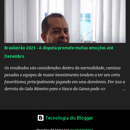
Brasileirão 2023 - A disputa promete muitas emoções até
Dezembro
Os resultados são considerados dentro da normalidade, camisas
pesadas e equipes de maior investimento tendem a ter um certo
favorítismo, principalmente jogando em seus domímios. Por isso a
derrota do Galo Mineiro para o Vasco da Gama pode ser
considerado o resultado atípico na primeira rodada. Palmeiras e
Flamengo são as equipes a serem batidas no torneio, pelo menos
em tese, pois na prática é sempre uma outra história.
Tecnologia do Blogger
Imagens de tema por
jacomstephens