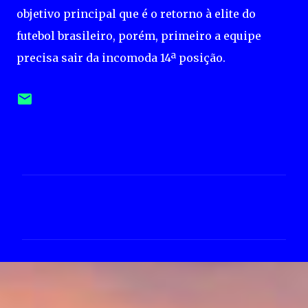
objetivo principal que é o retorno à elite do
futebol brasileiro, porém, primeiro a equipe
precisa sair da incomoda 14ª posição.
C
o
m
e
n
t