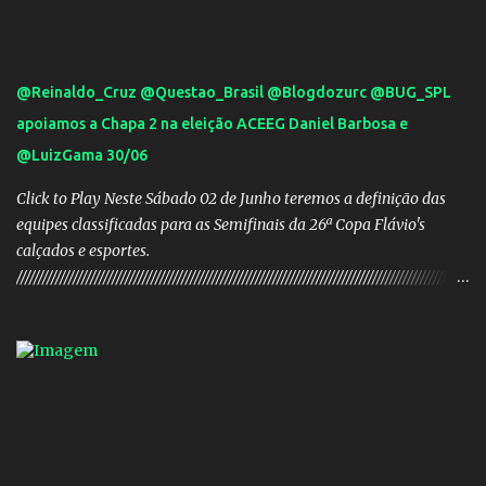
@Reinaldo_Cruz @Questao_Brasil @Blogdozurc @BUG_SPL
apoiamos a Chapa 2 na eleição ACEEG Daniel Barbosa e
@LuizGama 30/06
Click to Play Neste Sábado 02 de Junho teremos a definição das
equipes classificadas para as Semifinais da 26ª Copa Flávio's
calçados e esportes.
////////////////////////////////////////////////////////////////////////////////////////////////////////
///// Chapa campeã. PRESIDENTE Nome: Daniel Rodrigues
Barbosa Veículo: UCG TV VICE-PRESIDENTE Nome: José Pereira
dos Santos Veículo: Rádio 730 TESOUREIRO Nome: Cleison
Teixeira dos Santos Veículo: Rádio 730 SECRETÁRIO Nome:
Robson Antônio Macedo Veículo: Jornal O Popular DIRETOR DE
PATRIMÔNIO Nome: Luis Carlos Alves Veículo: Fonte TV
CONSELHO FISCAL TITULARES: Membro 01: Nome: Evandro
Gomes Barros Veículo: Rádio 820 Membro 02: Nome: Teodoro de