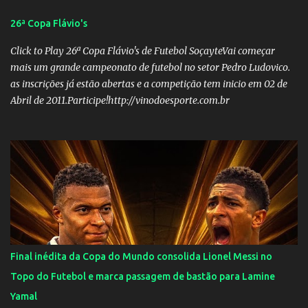
Castro Lino Veículo: TV Anhanguera Membro 03: Nome: Adolfo
26ª Copa Flávio's
Campos Filho Veículo: Rádio Difusora SUPLENTES: Membro 01:
Nome: Victor Hugo de Araújo Veículo: Equipe do Mané Membro
Click to Play 26ª Copa Flávio's de Futebol SoçayteVai começar
02: Nome: Custódio Ricardo soares Teixeira Veículo: Rádio ...
mais um grande campeonato de futebol no setor Pedro Ludovico.
as inscrições já estão abertas e a competição tem inicio em 02 de
Abril de 2011.Participe!http://vinodoesporte.com.br
Final inédita da Copa do Mundo consolida Lionel Messi no
Topo do Futebol e marca passagem de bastão para Lamine
Yamal