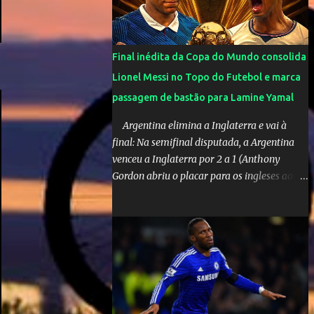
olimpíadas de Tóquio. Marta marcou duas
vezes, Debinha, Andressa Alves e Bia
Zaneratto foram autoras dos gols. Juliette,
Final inédita da Copa do Mundo consolida
embaixadora ‎@Globoplay mandou um xero
Lionel Messi no Topo do Futebol e marca
para as meninas e falou do seu orgulho.
passagem de bastão para Lamine Yamal
Argentina elimina a Inglaterra e vai à
final: Na semifinal disputada, a Argentina
venceu a Inglaterra por 2 a 1 (Anthony
Gordon abriu o placar para os ingleses aos
55’; Enzo Fernández empatou aos 85’ e
Lautaro Martínez marcou o gol da vitória
nos acréscimos, com assistência de Messi). A
Argentina enfrentará a Espanha na final.
Mick Jagger e seu filho brasileiro torceram
pela Inglaterra durante o jogo.