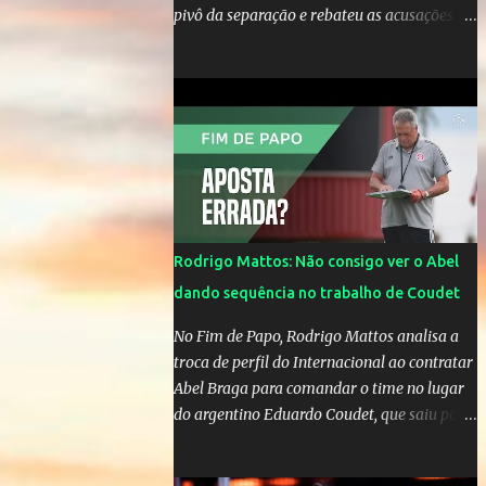
pivô da separação e rebateu as acusações
em vídeo exclusivo enviado ao "A Tarde é
Sua". "Confesso que estou surpresa de estar
aqui, nunca pensei que um boato sem pé
nem cabeça pudesse ter esse tipo de
proporção. Queria esclarecer que eu e
Gusttavo nunca tivemos nenhum tipo de
contato, nem de fã porque sou fã dele", disse
Huma Kimak. A influencer também contou
que recebe diversos ataques na internet
Rodrigo Mattos: Não consigo ver o Abel
desde a época em que foi contratada para
dando sequência no trabalho de Coudet
fazer a divulgação de uma live do Gusttavo
Lima em Manaus, capital do Amazonas. "Fui
No Fim de Papo, Rodrigo Mattos analisa a
até o local onde seria o show, divulguei e no
troca de perfil do Internacional ao contratar
dia seguinte foi feita a live que eu não pude
Abel Braga para comandar o time no lugar
ir, porque estava me sentindo mal", explicou
do argentino Eduardo Coudet, que saiu para
Huma. A notícia da separação de Gusttavo
comandar o Celta de Vigo, na Espanha
Lima e Andressa Suita foi divulgada no dia 9
de outubro. A relação chegou ao fim após