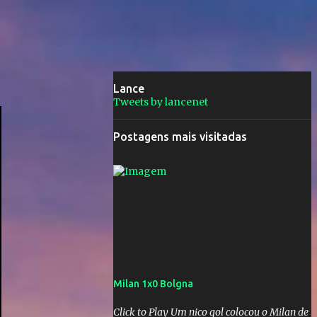
Lance
Tweets by lancenet
Postagens mais visitadas
Milan 1x0 Bolgna
Click to Play Um nico gol colocou o Milan de