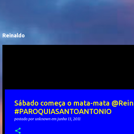
Reinaldo
Sábado começa o mata-mata @Rei
#PAROQUIASANTOANTONIO
postado por
unknown
em
junho 13, 2011