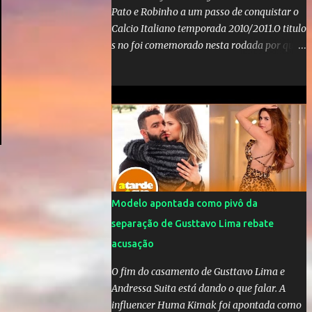
Pato e Robinho a um passo de conquistar o
Calcio Italiano temporada 2010/2011.O titulo
s no foi comemorado nesta rodada por que a
Inter de leonardo resiste bravamente
enquanto aumentam os rumores de que Jos
Mourinho, ex-melhor do mundo estaria
voltandoa Italia e para dirigir de novo a
Internazionale.Na velha bota tudo parece
definido e tem o Milan como virtual
campeao. ;
Modelo apontada como pivô da
separação de Gusttavo Lima rebate
acusação
O fim do casamento de Gusttavo Lima e
Andressa Suita está dando o que falar. A
influencer Huma Kimak foi apontada como