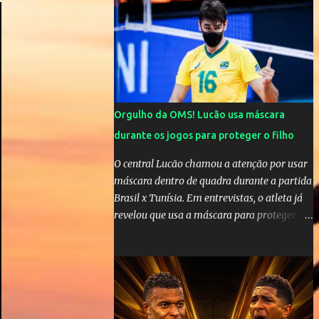
cinco anos e houve rumores de uma suposta
traição do canto...
Orgulho da OMS! Lucão usa máscara
durante os jogos para proteger o filho
O central Lucão chamou a atenção por usar
máscara dentro de quadra durante a partida
Brasil x Tunísia. Em entrevistas, o atleta já
revelou que usa a máscara para proteger seu
filho Théo, de quatro anos. A atitude do
jogador da seleção brasileira de vôlei foi
muito elogiada pela galera. Fonte: Orgulho
da OMS! Lucão usa máscara durante os
jogos para proteger o filho Brasil goleia a
China por 5 a 0 na estreia brasileira nas