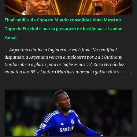
orgulho.
Final inédita da Copa do Mundo consolida Lionel Messi no
Topo do Futebol e marca passagem de bastão para Lamine
Yamal
Argentina elimina a Inglaterra e vai à final: Na semifinal
disputada, a Argentina venceu a Inglaterra por 2 a 1 (Anthony
Gordon abriu o placar para os ingleses aos 55’; Enzo Fernández
empatou aos 85’ e Lautaro Martínez marcou o gol da vitória nos
acréscimos, com assistência de Messi). A Argentina enfrentará a
Espanha na final. Mick Jagger e seu filho brasileiro torceram pela
Inglaterra durante o jogo.