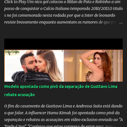
Click to Play Um nico gol colocou o Milan de Pato e Robinho a um
passo de conquistar o Calcio Italiano temporada 2010/2011.O titulo
s no foi comemorado nesta rodada por que a Inter de leonardo
resiste bravamente enquanto aumentam os rumores de que Jos
Mourinho, ex-melhor do mundo estaria voltandoa Italia e para
dirigir de novo a Internazionale.Na velha bota tudo parece
definido e tem o Milan como virtual campeao. ;
Modelo apontada como pivô da separação de Gusttavo Lima
rebate acusação
O fim do casamento de Gusttavo Lima e Andressa Suita está dando
o que falar. A influencer Huma Kimak foi apontada como pivô da
separação e rebateu as acusações em vídeo exclusivo enviado ao "A
Tarde é Sua". "Confesso que estou surpresa de estar aqui, nunca