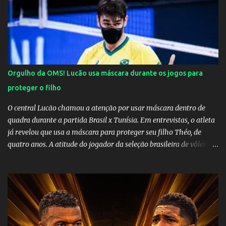
Orgulho da OMS! Lucão usa máscara durante os jogos para
proteger o filho
O central Lucão chamou a atenção por usar máscara dentro de
quadra durante a partida Brasil x Tunísia. Em entrevistas, o atleta
já revelou que usa a máscara para proteger seu filho Théo, de
quatro anos. A atitude do jogador da seleção brasileira de vôlei foi
muito elogiada pela galera. Fonte: Orgulho da OMS! Lucão usa
máscara durante os jogos para proteger o filho Brasil goleia a
China por 5 a 0 na estreia brasileira nas olimpíadas de Tóquio.
Marta marcou duas vezes, Debinha, Andressa Alves e Bia
Zaneratto foram autoras dos gols. Juliette, embaixadora
‎@Globoplay mandou um xero para as meninas e falou do seu