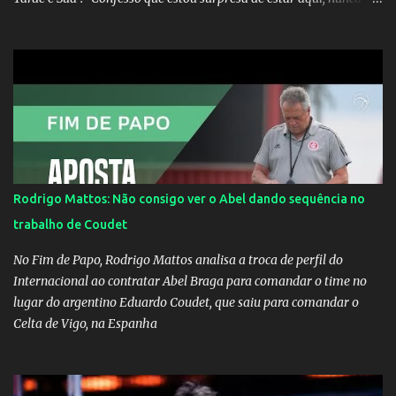
pensei que um boato sem pé nem cabeça pudesse ter esse tipo de
proporção. Queria esclarecer que eu e Gusttavo nunca tivemos
nenhum tipo de contato, nem de fã porque sou fã dele", disse
Huma Kimak. A influencer também contou que recebe diversos
ataques na internet desde a época em que foi contratada para
fazer a divulgação de uma live do Gusttavo Lima em Manaus,
capital do Amazonas. "Fui até o local onde seria o show, divulguei
e no dia seguinte foi feita a live que eu não pude ir, porque estava
me sentindo mal", explicou Huma. A notícia da separação de
Rodrigo Mattos: Não consigo ver o Abel dando sequência no
Gusttavo Lima e Andressa Suita foi divulgada no dia 9 de outubro.
trabalho de Coudet
A relação chegou ao fim após cinco anos e houve rumores de uma
suposta traição do canto...
No Fim de Papo, Rodrigo Mattos analisa a troca de perfil do
Internacional ao contratar Abel Braga para comandar o time no
lugar do argentino Eduardo Coudet, que saiu para comandar o
Celta de Vigo, na Espanha