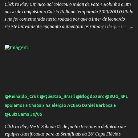
Click to Play Um nico gol colocou o Milan de Pato e Robinho a um
passo de conquistar o Calcio Italiano temporada 2010/2011.O titulo
s no foi comemorado nesta rodada por que a Inter de leonardo
resiste bravamente enquanto aumentam os rumores de que Jos
Mourinho, ex-melhor do mundo estaria voltandoa Italia e para
dirigir de novo a Internazionale.Na velha bota tudo parece
definido e tem o Milan como virtual campeao. ;
@Reinaldo_Cruz @Questao_Brasil @Blogdozurc @BUG_SPL
apoiamos a Chapa 2 na eleição ACEEG Daniel Barbosa e
@LuizGama 30/06
Click to Play Neste Sábado 02 de Junho teremos a definição das
equipes classificadas para as Semifinais da 26ª Copa Flávio's