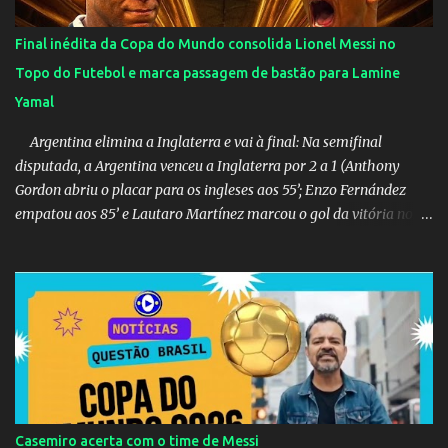
Final inédita da Copa do Mundo consolida Lionel Messi no
Topo do Futebol e marca passagem de bastão para Lamine
Yamal
Argentina elimina a Inglaterra e vai à final: Na semifinal
disputada, a Argentina venceu a Inglaterra por 2 a 1 (Anthony
Gordon abriu o placar para os ingleses aos 55’; Enzo Fernández
empatou aos 85’ e Lautaro Martínez marcou o gol da vitória nos
acréscimos, com assistência de Messi). A Argentina enfrentará a
Espanha na final. Mick Jagger e seu filho brasileiro torceram pela
Inglaterra durante o jogo.
Casemiro acerta com o time de Messi