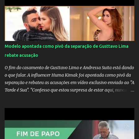
Modelo apontada como pivô da separação de Gusttavo Lima
rebate acusação
O fim do casamento de Gusttavo Lima e Andressa Suita está dando
o que falar. A influencer Huma Kimak foi apontada como pivô da
separação e rebateu as acusações em vídeo exclusivo enviado ao "A
Tarde é Sua". "Confesso que estou surpresa de estar aqui, nunca
pensei que um boato sem pé nem cabeça pudesse ter esse tipo de
proporção. Queria esclarecer que eu e Gusttavo nunca tivemos
nenhum tipo de contato, nem de fã porque sou fã dele", disse
Huma Kimak. A influencer também contou que recebe diversos
ataques na internet desde a época em que foi contratada para
fazer a divulgação de uma live do Gusttavo Lima em Manaus,