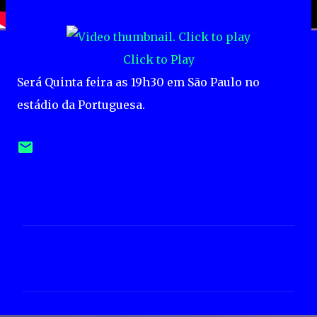
Click to Play
Será Quinta feira as 19h30 em São Paulo no
estádio da Portuguesa.
C
o
m
e