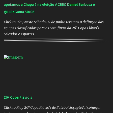
apoiamos a Chapa 2 na eleição ACEEG Daniel Barbosa e
@LuizGama 30/06
Click to Play Neste Sábado 02 de Junho teremos a definição das
equipes classificadas para as Semifinais da 26ª Copa Flávio's
calçados e esportes.
////////////////////////////////////////////////////////////////////////////////////////////////////////
///// Chapa campeã. PRESIDENTE Nome: Daniel Rodrigues
Barbosa Veículo: UCG TV VICE-PRESIDENTE Nome: José Pereira
dos Santos Veículo: Rádio 730 TESOUREIRO Nome: Cleison
Teixeira dos Santos Veículo: Rádio 730 SECRETÁRIO Nome:
Robson Antônio Macedo Veículo: Jornal O Popular DIRETOR DE
PATRIMÔNIO Nome: Luis Carlos Alves Veículo: Fonte TV
CONSELHO FISCAL TITULARES: Membro 01: Nome: Evandro
Gomes Barros Veículo: Rádio 820 Membro 02: Nome: Teodoro de
Castro Lino Veículo: TV Anhanguera Membro 03: Nome: Adolfo
26ª Copa Flávio's
Campos Filho Veículo: Rádio Difusora SUPLENTES: Membro 01:
Nome: Victor Hugo de Araújo Veículo: Equipe do Mané Membro
Click to Play 26ª Copa Flávio's de Futebol SoçayteVai começar
02: Nome: Custódio Ricardo soares Teixeira Veículo: Rádio ...