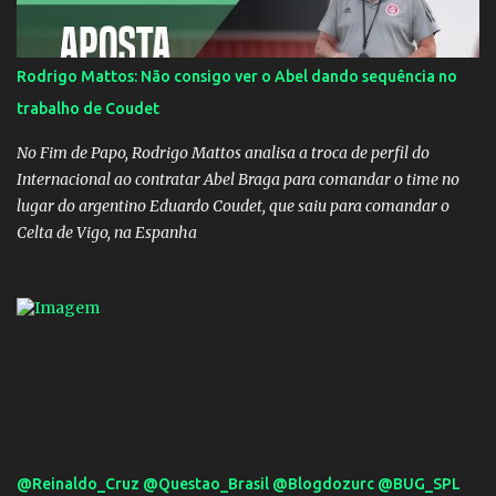
capital do Amazonas. "Fui até o local onde seria o show, divulguei
e no dia seguinte foi feita a live que eu não pude ir, porque estava
me sentindo mal", explicou Huma. A notícia da separação de
Rodrigo Mattos: Não consigo ver o Abel dando sequência no
Gusttavo Lima e Andressa Suita foi divulgada no dia 9 de outubro.
trabalho de Coudet
A relação chegou ao fim após cinco anos e houve rumores de uma
suposta traição do canto...
No Fim de Papo, Rodrigo Mattos analisa a troca de perfil do
Internacional ao contratar Abel Braga para comandar o time no
lugar do argentino Eduardo Coudet, que saiu para comandar o
Celta de Vigo, na Espanha
@Reinaldo_Cruz @Questao_Brasil @Blogdozurc @BUG_SPL