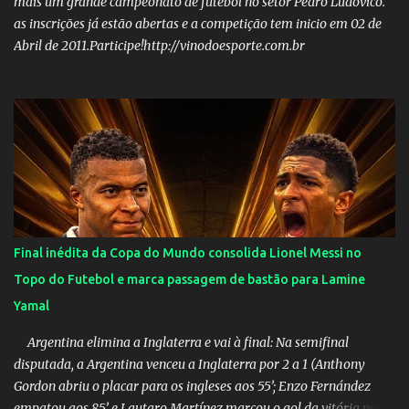
mais um grande campeonato de futebol no setor Pedro Ludovico.
as inscrições já estão abertas e a competição tem inicio em 02 de
Abril de 2011.Participe!http://vinodoesporte.com.br
Final inédita da Copa do Mundo consolida Lionel Messi no
Topo do Futebol e marca passagem de bastão para Lamine
Yamal
Argentina elimina a Inglaterra e vai à final: Na semifinal
disputada, a Argentina venceu a Inglaterra por 2 a 1 (Anthony
Gordon abriu o placar para os ingleses aos 55’; Enzo Fernández
empatou aos 85’ e Lautaro Martínez marcou o gol da vitória nos