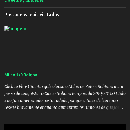
Tweets by lancenet
Postagens mais visitadas
Milan 1x0 Bolgna
Click to Play Um nico gol colocou o Milan de Pato e Robinho a um
passo de conquistar o Calcio Italiano temporada 2010/2011.O titulo
s no foi comemorado nesta rodada por que a Inter de leonardo
resiste bravamente enquanto aumentam os rumores de que Jos
Mourinho, ex-melhor do mundo estaria voltandoa Italia e para
dirigir de novo a Internazionale.Na velha bota tudo parece
definido e tem o Milan como virtual campeao. ;