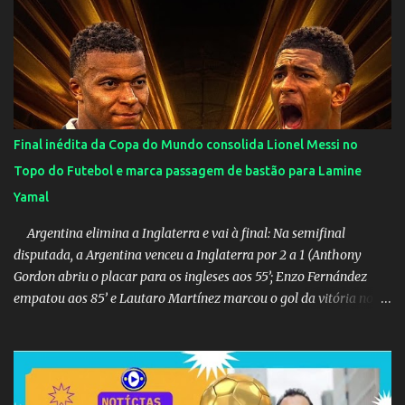
Final inédita da Copa do Mundo consolida Lionel Messi no
Topo do Futebol e marca passagem de bastão para Lamine
Yamal
Argentina elimina a Inglaterra e vai à final: Na semifinal
disputada, a Argentina venceu a Inglaterra por 2 a 1 (Anthony
Gordon abriu o placar para os ingleses aos 55’; Enzo Fernández
empatou aos 85’ e Lautaro Martínez marcou o gol da vitória nos
acréscimos, com assistência de Messi). A Argentina enfrentará a
Espanha na final. Mick Jagger e seu filho brasileiro torceram pela
Inglaterra durante o jogo.