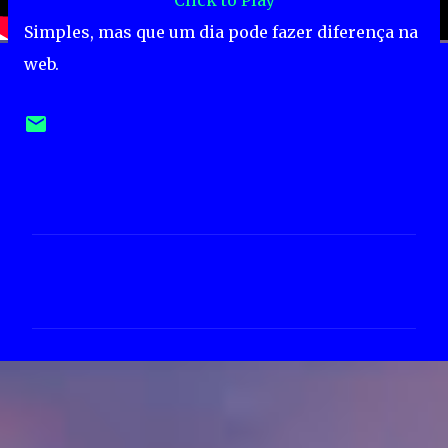
Click to Play
Simples, mas que um dia pode fazer diferença na
web.
C
o
m
e
n
t
á