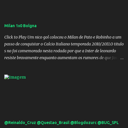
Milan 1x0 Bolgna
Click to Play Um nico gol colocou o Milan de Pato e Robinho a um
passo de conquistar o Calcio Italiano temporada 2010/2011.O titulo
s no foi comemorado nesta rodada por que a Inter de leonardo
resiste bravamente enquanto aumentam os rumores de que Jos
Mourinho, ex-melhor do mundo estaria voltandoa Italia e para
dirigir de novo a Internazionale.Na velha bota tudo parece
definido e tem o Milan como virtual campeao. ;
@Reinaldo_Cruz @Questao_Brasil @Blogdozurc @BUG_SPL