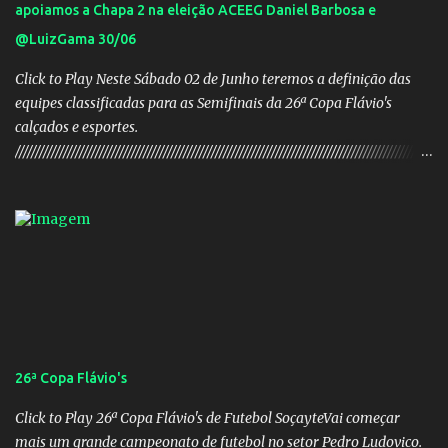
apoiamos a Chapa 2 na eleição ACEEG Daniel Barbosa e
@LuizGama 30/06
Click to Play Neste Sábado 02 de Junho teremos a definição das
equipes classificadas para as Semifinais da 26ª Copa Flávio's
calçados e esportes.
////////////////////////////////////////////////////////////////////////////////////////////////////////
///// Chapa campeã. PRESIDENTE Nome: Daniel Rodrigues
Barbosa Veículo: UCG TV VICE-PRESIDENTE Nome: José Pereira
dos Santos Veículo: Rádio 730 TESOUREIRO Nome: Cleison
Teixeira dos Santos Veículo: Rádio 730 SECRETÁRIO Nome:
Robson Antônio Macedo Veículo: Jornal O Popular DIRETOR DE
PATRIMÔNIO Nome: Luis Carlos Alves Veículo: Fonte TV
CONSELHO FISCAL TITULARES: Membro 01: Nome: Evandro
Gomes Barros Veículo: Rádio 820 Membro 02: Nome: Teodoro de
Castro Lino Veículo: TV Anhanguera Membro 03: Nome: Adolfo
26ª Copa Flávio's
Campos Filho Veículo: Rádio Difusora SUPLENTES: Membro 01:
Nome: Victor Hugo de Araújo Veículo: Equipe do Mané Membro
Click to Play 26ª Copa Flávio's de Futebol SoçayteVai começar
02: Nome: Custódio Ricardo soares Teixeira Veículo: Rádio ...
mais um grande campeonato de futebol no setor Pedro Ludovico.