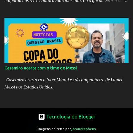
empatou aos 85’ e Lautaro Martínez marcou o gol da vitória nos
acréscimos, com assistência de Messi). A Argentina enfrentará a
Espanha na final. Mick Jagger e seu filho brasileiro torceram pela
Inglaterra durante o jogo.
Casemiro acerta com o time de Messi
Casemiro acerta co o Inter Miami e srá companheiro de Lionel
Messi nos Estados Unidos.
Tecnologia do Blogger
Imagens de tema por
jacomstephens