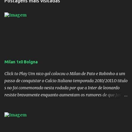
Postagens mais visitadas
Milan 1x0 Bolgna
Click to Play Um nico gol colocou o Milan de Pato e Robinho a um
passo de conquistar o Calcio Italiano temporada 2010/2011.O titulo
s no foi comemorado nesta rodada por que a Inter de leonardo
resiste bravamente enquanto aumentam os rumores de que Jos
Mourinho, ex-melhor do mundo estaria voltandoa Italia e para
dirigir de novo a Internazionale.Na velha bota tudo parece
definido e tem o Milan como virtual campeao. ;