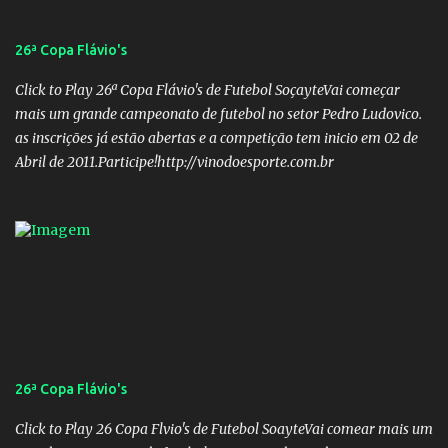
Gomes Barros Veículo: Rádio 820 Membro 02: Nome: Teodoro de
Castro Lino Veículo: TV Anhanguera Membro 03: Nome: Adolfo
26ª Copa Flávio's
Campos Filho Veículo: Rádio Difusora SUPLENTES: Membro 01:
Nome: Victor Hugo de Araújo Veículo: Equipe do Mané Membro
Click to Play 26ª Copa Flávio's de Futebol SoçayteVai começar
02: Nome: Custódio Ricardo soares Teixeira Veículo: Rádio ...
mais um grande campeonato de futebol no setor Pedro Ludovico.
as inscrições já estão abertas e a competição tem inicio em 02 de
Abril de 2011.Participe!http://vinodoesporte.com.br
26ª Copa Flávio's
Click to Play 26 Copa Flvio's de Futebol SoayteVai comear mais um