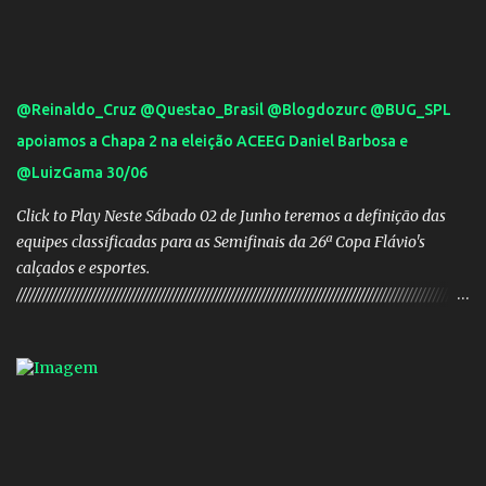
@Reinaldo_Cruz @Questao_Brasil @Blogdozurc @BUG_SPL
apoiamos a Chapa 2 na eleição ACEEG Daniel Barbosa e
@LuizGama 30/06
Click to Play Neste Sábado 02 de Junho teremos a definição das
equipes classificadas para as Semifinais da 26ª Copa Flávio's
calçados e esportes.
////////////////////////////////////////////////////////////////////////////////////////////////////////
///// Chapa campeã. PRESIDENTE Nome: Daniel Rodrigues
Barbosa Veículo: UCG TV VICE-PRESIDENTE Nome: José Pereira
dos Santos Veículo: Rádio 730 TESOUREIRO Nome: Cleison
Teixeira dos Santos Veículo: Rádio 730 SECRETÁRIO Nome:
Robson Antônio Macedo Veículo: Jornal O Popular DIRETOR DE
PATRIMÔNIO Nome: Luis Carlos Alves Veículo: Fonte TV
CONSELHO FISCAL TITULARES: Membro 01: Nome: Evandro