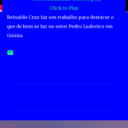
Click to Play
Reinaldo Cruz faz seu trabalho para destacar o
que de bom se faz no setor Pedro Ludovico em
Goinia.
C
o
m
e
n