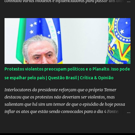
convidou várias modelos e influenciadoras para passar uns dias
por lá. As moças, todas lindas, chegaram em Angra dos Reis na
tarde de quarta-feira e estão hospedadas num resort localizado
dentro do condomínio onde fica a mansão do craque do PSG.
Segundo uma fonte do EXTRA, a festa aconteceu ao som de muito
pagode e um show de Suel e do cantor pernambucano Robinho,
que aparecem num registro no resort, e também de Anchietx. De
Mangaratiba, os cantores ainda seguiram para Campo Grande,
onde se apresentaram numa casa de show no bairro da Zona
Oeste do Rio. As moças foram convidadas por Neymar através das
Protestos violentos preocupam políticos e o Planalto. Isso pode
redes sociais. O jogador faz questão de pagar as estadias delas e
se espalhar pelo país | Questão Brasil | Crítica & Opinião
também as passagens. A exigência é sempre a mesma: não postar
ou falar nada sobre. Celulares, aliás, são proibidos nas festas....
Interlocutores do presidente reforçam que o próprio Temer
destacou que os protestos não deveriam ser violentos, mas
salientam que há sim um temor de que o episódio de hoje possa
inflar os atos que estão sendo convocados para o dia 4 Fonte:
Protestos preocupam Planalto - Política - Estadão