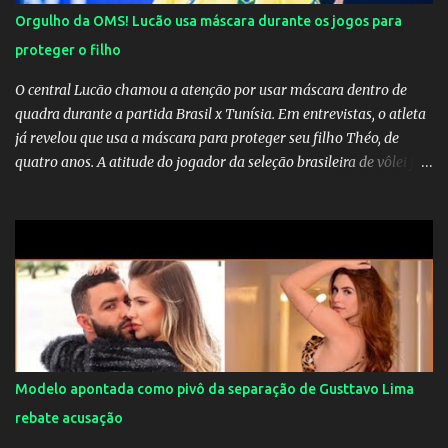
Orgulho da OMS! Lucão usa máscara durante os jogos para
proteger o filho
O central Lucão chamou a atenção por usar máscara dentro de
quadra durante a partida Brasil x Tunísia. Em entrevistas, o atleta
já revelou que usa a máscara para proteger seu filho Théo, de
quatro anos. A atitude do jogador da seleção brasileira de vôlei foi
muito elogiada pela galera. Fonte: Orgulho da OMS! Lucão usa
máscara durante os jogos para proteger o filho Brasil goleia a
China por 5 a 0 na estreia brasileira nas olimpíadas de Tóquio.
Marta marcou duas vezes, Debinha, Andressa Alves e Bia
Zaneratto foram autoras dos gols. Juliette, embaixadora
‎@Globoplay mandou um xero para as meninas e falou do seu
orgulho.
Modelo apontada como pivô da separação de Gusttavo Lima
rebate acusação