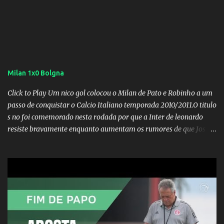
Milan 1x0 Bolgna
Click to Play Um nico gol colocou o Milan de Pato e Robinho a um
passo de conquistar o Calcio Italiano temporada 2010/2011.O titulo
s no foi comemorado nesta rodada por que a Inter de leonardo
resiste bravamente enquanto aumentam os rumores de que Jos
Mourinho, ex-melhor do mundo estaria voltandoa Italia e para
dirigir de novo a Internazionale.Na velha bota tudo parece
definido e tem o Milan como virtual campeao. ;