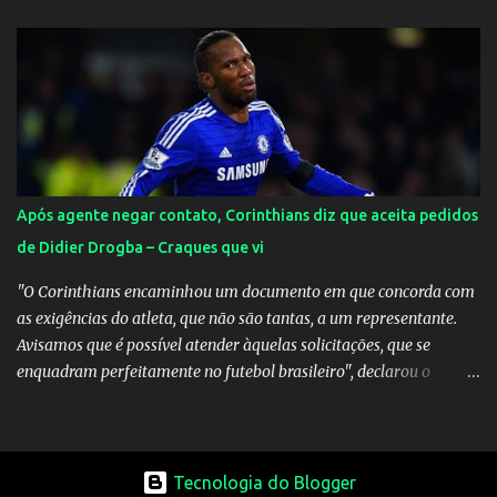
Espanha na final. Mick Jagger e seu filho brasileiro torceram pela
Inglaterra durante o jogo.
Após agente negar contato, Corinthians diz que aceita pedidos
de Didier Drogba – Craques que vi
"O Corinthians encaminhou um documento em que concorda com
as exigências do atleta, que não são tantas, a um representante.
Avisamos que é possível atender àquelas solicitações, que se
enquadram perfeitamente no futebol brasileiro", declarou o
diretor de futebol Flávio Adauto em entrevista coletiva neste
sábado. O que chama atenção é que também neste sábado o
empresário do marfinense disse que nunca houve negociação com
o clube paulista. "Nós jamais estivemos em contato com o
Tecnologia do Blogger