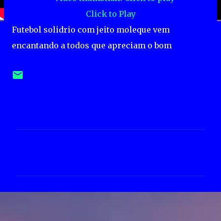
Click to Play
Futebol solidrio com jeito moleque vem
encantando a todos que apreciam o bom
C
o
m
e
n
t