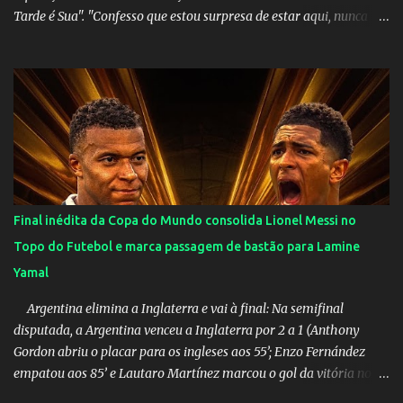
Tarde é Sua". "Confesso que estou surpresa de estar aqui, nunca
pensei que um boato sem pé nem cabeça pudesse ter esse tipo de
proporção. Queria esclarecer que eu e Gusttavo nunca tivemos
nenhum tipo de contato, nem de fã porque sou fã dele", disse
Huma Kimak. A influencer também contou que recebe diversos
ataques na internet desde a época em que foi contratada para
fazer a divulgação de uma live do Gusttavo Lima em Manaus,
capital do Amazonas. "Fui até o local onde seria o show, divulguei
e no dia seguinte foi feita a live que eu não pude ir, porque estava
me sentindo mal", explicou Huma. A notícia da separação de
Final inédita da Copa do Mundo consolida Lionel Messi no
Gusttavo Lima e Andressa Suita foi divulgada no dia 9 de outubro.
Topo do Futebol e marca passagem de bastão para Lamine
A relação chegou ao fim após cinco anos e houve rumores de uma
Yamal
suposta traição do canto...
Argentina elimina a Inglaterra e vai à final: Na semifinal
disputada, a Argentina venceu a Inglaterra por 2 a 1 (Anthony
Gordon abriu o placar para os ingleses aos 55’; Enzo Fernández
empatou aos 85’ e Lautaro Martínez marcou o gol da vitória nos
acréscimos, com assistência de Messi). A Argentina enfrentará a