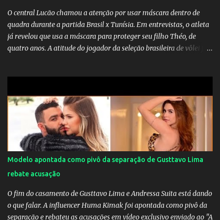
O central Lucão chamou a atenção por usar máscara dentro de
quadra durante a partida Brasil x Tunísia. Em entrevistas, o atleta
já revelou que usa a máscara para proteger seu filho Théo, de
quatro anos. A atitude do jogador da seleção brasileira de vôlei foi
muito elogiada pela galera. Fonte: Orgulho da OMS! Lucão usa
máscara durante os jogos para proteger o filho Brasil goleia a
China por 5 a 0 na estreia brasileira nas olimpíadas de Tóquio.
Marta marcou duas vezes, Debinha, Andressa Alves e Bia
Zaneratto foram autoras dos gols. Juliette, embaixadora
‎@Globoplay mandou um xero para as meninas e falou do seu
orgulho.
Modelo apontada como pivô da separação de Gusttavo Lima
rebate acusação
O fim do casamento de Gusttavo Lima e Andressa Suita está dando
o que falar. A influencer Huma Kimak foi apontada como pivô da
separação e rebateu as acusações em vídeo exclusivo enviado ao "A