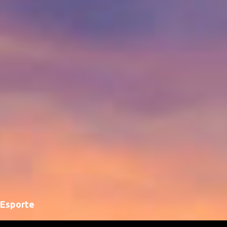
á
r
i
o
s
Esporte