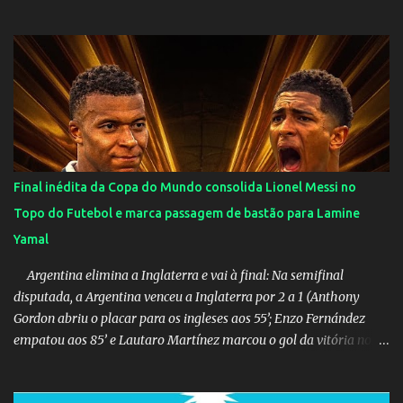
Final inédita da Copa do Mundo consolida Lionel Messi no
Topo do Futebol e marca passagem de bastão para Lamine
Yamal
Argentina elimina a Inglaterra e vai à final: Na semifinal
disputada, a Argentina venceu a Inglaterra por 2 a 1 (Anthony
Gordon abriu o placar para os ingleses aos 55’; Enzo Fernández
empatou aos 85’ e Lautaro Martínez marcou o gol da vitória nos
acréscimos, com assistência de Messi). A Argentina enfrentará a
Espanha na final. Mick Jagger e seu filho brasileiro torceram pela