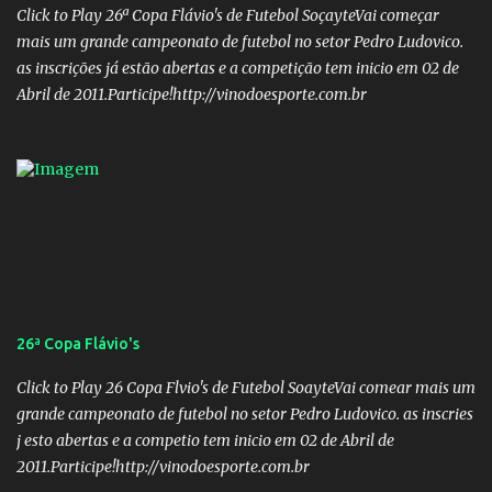
Nome: Victor Hugo de Araújo Veículo: Equipe do Mané Membro
Click to Play 26ª Copa Flávio's de Futebol SoçayteVai começar
02: Nome: Custódio Ricardo soares Teixeira Veículo: Rádio ...
mais um grande campeonato de futebol no setor Pedro Ludovico.
as inscrições já estão abertas e a competição tem inicio em 02 de
Abril de 2011.Participe!http://vinodoesporte.com.br
26ª Copa Flávio's
Click to Play 26 Copa Flvio's de Futebol SoayteVai comear mais um
grande campeonato de futebol no setor Pedro Ludovico. as inscries
j esto abertas e a competio tem inicio em 02 de Abril de
2011.Participe!http://vinodoesporte.com.br