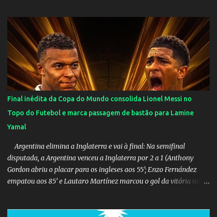
Final inédita da Copa do Mundo consolida Lionel Messi no
Topo do Futebol e marca passagem de bastão para Lamine
Yamal
Argentina elimina a Inglaterra e vai à final: Na semifinal
disputada, a Argentina venceu a Inglaterra por 2 a 1 (Anthony
Gordon abriu o placar para os ingleses aos 55’; Enzo Fernández
empatou aos 85’ e Lautaro Martínez marcou o gol da vitória nos
acréscimos, com assistência de Messi). A Argentina enfrentará a
Espanha na final. Mick Jagger e seu filho brasileiro torceram pela
Inglaterra durante o jogo.