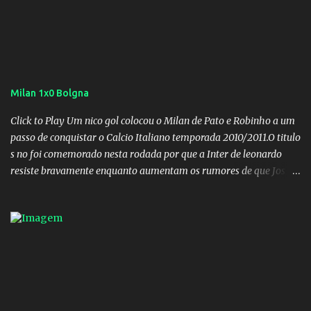
Milan 1x0 Bolgna
Click to Play Um nico gol colocou o Milan de Pato e Robinho a um
passo de conquistar o Calcio Italiano temporada 2010/2011.O titulo
s no foi comemorado nesta rodada por que a Inter de leonardo
resiste bravamente enquanto aumentam os rumores de que Jos
Mourinho, ex-melhor do mundo estaria voltandoa Italia e para
dirigir de novo a Internazionale.Na velha bota tudo parece
definido e tem o Milan como virtual campeao. ;