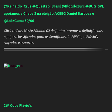
@Reinaldo_Cruz @Questao_Brasil @Blogdozurc @BUG_SPL
apoiamos a Chapa 2 na eleição ACEEG Daniel Barbosa e
@LuizGama 30/06
Click to Play Neste Sábado 02 de Junho teremos a definição das
equipes classificadas para as Semifinais da 26ª Copa Flávio's
calçados e esportes.
////////////////////////////////////////////////////////////////////////////////////////////////////////
///// Chapa campeã. PRESIDENTE Nome: Daniel Rodrigues
Barbosa Veículo: UCG TV VICE-PRESIDENTE Nome: José Pereira
dos Santos Veículo: Rádio 730 TESOUREIRO Nome: Cleison
Teixeira dos Santos Veículo: Rádio 730 SECRETÁRIO Nome:
Robson Antônio Macedo Veículo: Jornal O Popular DIRETOR DE
PATRIMÔNIO Nome: Luis Carlos Alves Veículo: Fonte TV
CONSELHO FISCAL TITULARES: Membro 01: Nome: Evandro
Gomes Barros Veículo: Rádio 820 Membro 02: Nome: Teodoro de
Castro Lino Veículo: TV Anhanguera Membro 03: Nome: Adolfo
26ª Copa Flávio's
Campos Filho Veículo: Rádio Difusora SUPLENTES: Membro 01: